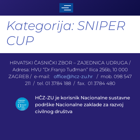
Kategorija:
SNIPER
CUP
HRVATSKI ČASNIČKI ZBOR – ZAJEDNICA UDRUGA /
Adresa: HVU “Dr.Franjo Tuđman” Ilica 256b, 10 000
ZAGREB / e-mail:
office@hcz-zu.hr
/ mob. 098 547
211 / tel. 01 3784 188 / fax. 01 3784 480
HČZ-ZU je korisnik Nacionalne sustavne
podrške Nacionalne zaklade za razvoj
civilnog društva