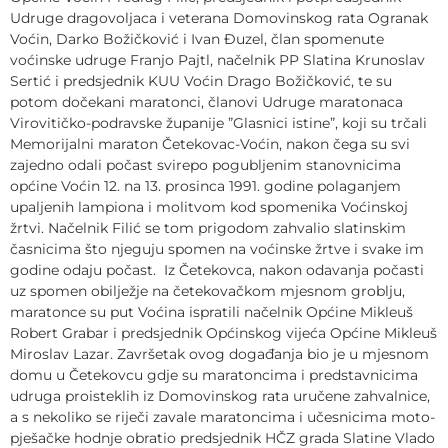
Udruge dragovoljaca i veterana Domovinskog rata Ogranak
Voćin, Darko Božičković i Ivan Đuzel, član spomenute
voćinske udruge Franjo Pajtl, načelnik PP Slatina Krunoslav
Sertić i predsjednik KUU Voćin Drago Božičković, te su
potom dočekani maratonci, članovi Udruge maratonaca
Virovitičko-podravske županije ”Glasnici istine”, koji su trčali
Memorijalni maraton Četekovac-Voćin, nakon čega su svi
zajedno odali počast svirepo pogubljenim stanovnicima
općine Voćin 12. na 13. prosinca 1991. godine polaganjem
upaljenih lampiona i molitvom kod spomenika Voćinskoj
žrtvi. Načelnik Filić se tom prigodom zahvalio slatinskim
časnicima što njeguju spomen na voćinske žrtve i svake im
godine odaju počast. Iz Četekovca, nakon odavanja počasti
uz spomen obilježje na četekovačkom mjesnom groblju,
maratonce su put Voćina ispratili načelnik Općine Mikleuš
Robert Grabar i predsjednik Općinskog vijeća Općine Mikleuš
Miroslav Lazar. Završetak ovog događanja bio je u mjesnom
domu u Četekovcu gdje su maratoncima i predstavnicima
udruga proisteklih iz Domovinskog rata uručene zahvalnice,
a s nekoliko se riječi zavale maratoncima i učesnicima moto-
pješačke hodnje obratio predsjednik HČZ grada Slatine Vlado