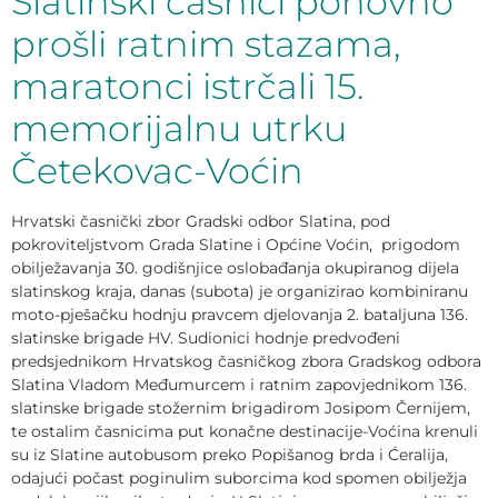
Slatinski časnici ponovno
prošli ratnim stazama,
maratonci istrčali 15.
memorijalnu utrku
Četekovac-Voćin
Hrvatski časnički zbor Gradski odbor Slatina, pod
pokroviteljstvom Grada Slatine i Općine Voćin, prigodom
obilježavanja 30. godišnjice oslobađanja okupiranog dijela
slatinskog kraja, danas (subota) je organizirao kombiniranu
moto-pješačku hodnju pravcem djelovanja 2. bataljuna 136.
slatinske brigade HV. Sudionici hodnje predvođeni
predsjednikom Hrvatskog časničkog zbora Gradskog odbora
Slatina Vladom Međumurcem i ratnim zapovjednikom 136.
slatinske brigade stožernim brigadirom Josipom Černijem,
te ostalim časnicima put konačne destinacije-Voćina krenuli
su iz Slatine autobusom preko Popišanog brda i Ćeralija,
odajući počast poginulim suborcima kod spomen obilježja