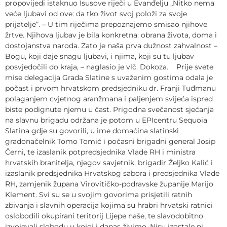
propovijedi istaknuo Isusove riječi u Evanđelju „Nitko nema
veće ljubavi od ove: da tko život svoj položi za svoje
prijatelje“. – U tim riječima prepoznajemo smisao njihove
žrtve. Njihova ljubav je bila konkretna: obrana života, doma i
dostojanstva naroda. Zato je naša prva dužnost zahvalnost –
Bogu, koji daje snagu ljubavi, i njima, koji su tu ljubav
posvjedočili do kraja, – naglasio je vlč. Dokoza. Prije svete
mise delegacija Grada Slatine s uvaženim gostima odala je
počast i prvom hrvatskom predsjedniku dr. Franji Tuđmanu
polaganjem cvjetnog aranžmana i paljenjem svijeća ispred
biste podignute njemu u čast. Prigodna svečanost sjećanja
na slavnu brigadu održana je potom u EPIcentru Sequoia
Slatina gdje su govorili, u ime domaćina slatinski
gradonačelnik Tomo Tomić i počasni brigadni general Josip
Černi, te izaslanik potpredsjednika Vlade RH i ministra
hrvatskih branitelja, njegov savjetnik, brigadir Željko Kalić i
izaslanik predsjednika Hrvatskog sabora i predsjednika Vlade
RH, zamjenik župana Virovitičko-podravske županije Marijo
Klement. Svi su se u svojim govorima prisjetili ratnih
zbivanja i slavnih operacija kojima su hrabri hrvatski ratnici
oslobodili okupirani teritorij Lijepe naše, te slavodobitno
izvojevali slobodu u kojoj i danas živimo. Nisu izostale ni