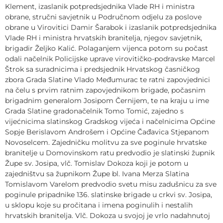
Klement, izaslanik potpredsjednika Vlade RH i ministra
obrane, stručni savjetnik u Područnom odjelu za poslove
obrane u Virovitici Damir Šarabok i izaslanik potpredsjednika
Vlade RH i ministra hrvatskih branitelja, njegov savjetnik,
brigadir Željko Kalić. Polaganjem vijenca potom su počast
odali načelnik Policijske uprave virovitičko-podravske Marcel
Štrok sa suradnicima i predsjednik Hrvatskog časničkog
zbora Grada Slatine Vlado Međumurac te ratni zapovjednici
na čelu s prvim ratnim zapovjednikom brigade, počasnim
brigadnim generalom Josipom Černijem, te na kraju u ime
Grada Slatine gradonačelnik Tomo Tomić, zajedno s
vijećnicima slatinskog Gradskog vijeća i načelnicima Općine
Sopje Berislavom Androšem i Općine Čađavica Stjepanom
Novoselcem. Zajedničku molitvu za sve poginule hrvatske
branitelje u Domovinskom ratu predvodio je slatinski župnik
Župe sv. Josipa, vlč. Tomislav Dokoza koji je potom u
zajedništvu sa župnikom Župe bl. Ivana Merza Slatina
Tomislavom Varelom predvodio svetu misu zadušnicu za sve
poginule pripadnike 136. slatinske brigade u crkvi sv. Josipa,
u sklopu koje su pročitana i imena poginulih i nestalih
hrvatskih branitelja. Vlč. Dokoza u svojoj je vrlo nadahnutoj