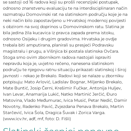
se sastoji od 16 radova koji su prošli recenzijski postupak,
odnosno znanstvenu evaluaciju te na interdisciplinaran način
razmatraju Domovinski rat na slatinskom području koje je na
neki način bilo zapostavljeno u Hrvatskoj modernoj povijesti
s obzirom na svoj doprinos u Domovinskom ratu. Slatina je
bila jedina žila kucavica iz pravca zapada prema istoku,
odnosno Osijeku i drugim gradovima. Hrvatska je ovdje
trebala biti amputirana, planirali su presjeći Podravsku
magistralu i prugu, a Višnjica bi postala slatinska Ovčara.
Stoga smo ovim zbornikom radova nastojali ispraviti
nepravdu koja je, uvjetno rečeno, nanesena slatinskom
području te njegovu ratnu situaciju prikazati slatinskoj i široj
javnosti – rekao je Brekalo. Radovi koji se nalaze u zborniku
potpisuju: Mato Arlović, Ladislav Bognar, Miljenko Brekalo,
Mate Buntić, Josip Černi, Krešimir Fučkar, Antonija Huljev,
Ivan Levar, Anamarija Lukić, Natko Martinić Jerčić, Đuro
Matovina, Vlado Međumurac, Ivica Musić, Petar Nedić, Damir
Novotny, Radenko Pavić, Zvjezdana Penava Brekalo, Martin
Starčević, Ivica Šola, Dragica Šuvak i Zorica Varga.
(www.icv.hr, adf, mf, foto: D. Fišli)