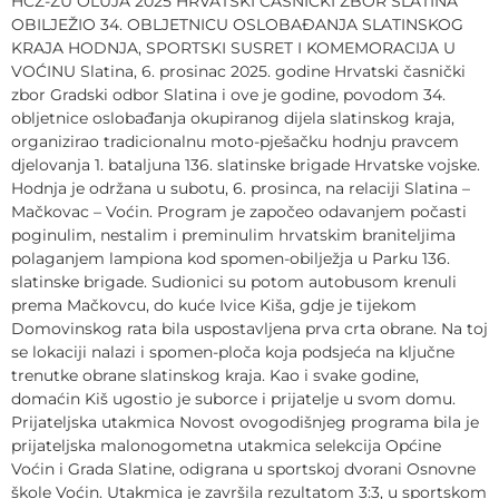
HČZ-ZU OLUJA 2025 HRVATSKI ČASNIČKI ZBOR SLATINA
OBILJEŽIO 34. OBLJETNICU OSLOBAĐANJA SLATINSKOG
KRAJA HODNJA, SPORTSKI SUSRET I KOMEMORACIJA U
VOĆINU Slatina, 6. prosinac 2025. godine Hrvatski časnički
zbor Gradski odbor Slatina i ove je godine, povodom 34.
obljetnice oslobađanja okupiranog dijela slatinskog kraja,
organizirao tradicionalnu moto-pješačku hodnju pravcem
djelovanja 1. bataljuna 136. slatinske brigade Hrvatske vojske.
Hodnja je održana u subotu, 6. prosinca, na relaciji Slatina –
Mačkovac – Voćin. Program je započeo odavanjem počasti
poginulim, nestalim i preminulim hrvatskim braniteljima
polaganjem lampiona kod spomen-obilježja u Parku 136.
slatinske brigade. Sudionici su potom autobusom krenuli
prema Mačkovcu, do kuće Ivice Kiša, gdje je tijekom
Domovinskog rata bila uspostavljena prva crta obrane. Na toj
se lokaciji nalazi i spomen-ploča koja podsjeća na ključne
trenutke obrane slatinskog kraja. Kao i svake godine,
domaćin Kiš ugostio je suborce i prijatelje u svom domu.
Prijateljska utakmica Novost ovogodišnjeg programa bila je
prijateljska malonogometna utakmica selekcija Općine
Voćin i Grada Slatine, odigrana u sportskoj dvorani Osnovne
škole Voćin. Utakmica je završila rezultatom 3:3, u sportskom