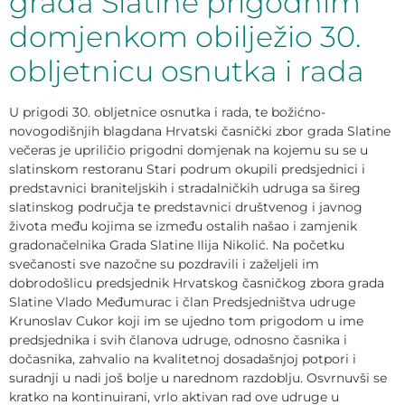
grada Slatine prigodnim
domjenkom obilježio 30.
obljetnicu osnutka i rada
U prigodi 30. obljetnice osnutka i rada, te božićno-
novogodišnjih blagdana Hrvatski časnički zbor grada Slatine
večeras je upriličio prigodni domjenak na kojemu su se u
slatinskom restoranu Stari podrum okupili predsjednici i
predstavnici braniteljskih i stradalničkih udruga sa šireg
slatinskog područja te predstavnici društvenog i javnog
života među kojima se između ostalih našao i zamjenik
gradonačelnika Grada Slatine Ilija Nikolić. Na početku
svečanosti sve nazočne su pozdravili i zaželjeli im
dobrodošlicu predsjednik Hrvatskog časničkog zbora grada
Slatine Vlado Međumurac i član Predsjedništva udruge
Krunoslav Cukor koji im se ujedno tom prigodom u ime
predsjednika i svih članova udruge, odnosno časnika i
dočasnika, zahvalio na kvalitetnoj dosadašnjoj potpori i
suradnji u nadi još bolje u narednom razdoblju. Osvrnuvši se
kratko na kontinuirani, vrlo aktivan rad ove udruge u