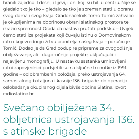
branili zajedno. I desni, i lijevi, i oni koji su bili u centru. Nije se
gledalo tko je tko – gledalo se tko je spreman stati u obranu
svog doma i svog kraja. Gradonačelnik Tomo Tomić zahvalio
je okupljenima na doprinosu obrani slatinskog prostora te
izrazio spremnost Grada da nastavi pružati podršku: – Uvijek
ćemo stati iza projekata koji čuvaju istinu o Domovinskom
ratu i koji vrednuju žrtvu branitelja našeg kraja – poručio je
Tomić. Dodao je da Grad podupire pripreme za ovogodišnje
obilježavanje, ali i dugoročnije projekte, uključujući i
najavljenu monografiju. U nastavku sastanka umirovljeni
ratni zapovjednici podsjetili su na ključne trenutke iz 1991.
godine – od obrambenih položaja, preko ustrojavanja 64.
samostalnog bataljuna i kasnije 136. brigade, do operacija
oslobađanja okupiranog dijela bivše općine Slatina. Izvor:
radioslatina.hr
Svečano obilježena 34.
obljetnica ustrojavanja 136.
slatinske brigade