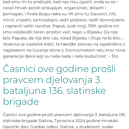
kad smo mi to preživjeli, kad nas nisu zgazili, onda su se i
ostali Hrvati počeli prikupljati, organizirati, dolaziti i
pomagati, i hvala Bogu neka su. Mi smo tu Slavonci, tihi,
mirni, vrijedni, samozatajni, radili pošteno, radili domoljubno
i napravili veliki rezultat. Papuk, ljudi moji, 1991. godine mi
smo oslobodili teren, prostor veći nego u Bljesku. Da nije
bilo Papuka, da nije bilo vas, nikad Bljeska i Oluje ne bi bilo, –
istaknuo je izaslanik Kalić, te također pozvao na zajedništvo s
naglaskom na čuvanje istine o Domovinskom ratu kroz nove
generacije djece koji su naša nada i naša budućnost. – Što
Časnici ove godine prošli
pravcem djelovanja 3.
bataljuna 136. slatinske
brigade
Časnici ove godine prošli pravcem djelovanja 3. bataljuna 136.
slatinske brigade Slatina, 7.prosinca 2024.godine Hrvatski
časnički zbor Gradski odbor Slatina, u studenom, svake