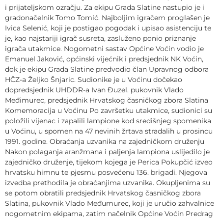
i prijateljskom ozračju. Za ekipu Grada Slatine nastupio je i
gradonačelnik Tomo Tomić. Najboljim igračem proglašen je
Ivica Selenić, koji je postigao pogodak i upisao asistenciju te
je, kao najstariji igrač susreta, zasluženo ponio priznanje
igrača utakmice. Nogometni sastav Općine Voćin vodio je
Emanuel Jaković, općinski vijećnik i predsjednik NK Voćin,
dok je ekipu Grada Slatine predvodio član Upravnog odbora
HČZ-a Željko Šnjaric. Sudionike je u Voćinu dočekao
dopredsjednik UHDDR-a Ivan Đuzel. pukovnik Vlado
Međimurec, predsjednik Hrvatskog časničkog zbora Slatina
Komemoracija u Voćinu Po završetku utakmice, sudionici su
položili vijenac i zapalili lampione kod središnjeg spomenika
u Voćinu, u spomen na 47 nevinih žrtava stradalih u prosincu
1991. godine. Obraćanja uzvanika na zajedničkom druženju
Nakon polaganja aranžmana i paljenja lampiona uslijedilo je
zajedničko druženje, tijekom kojega je Perica Pokupčić izveo
hrvatsku himnu te pjesmu posvećenu 136. brigadi. Njegova
izvedba prethodila je obraćanjima uzvanika. Okupljenima su
se potom obratili predsjednik Hrvatskog časničkog zbora
Slatina, pukovnik Vlado Međumurec, koji je uručio zahvalnice
nogometnim ekipama, zatim načelnik Općine Voćin Predrag