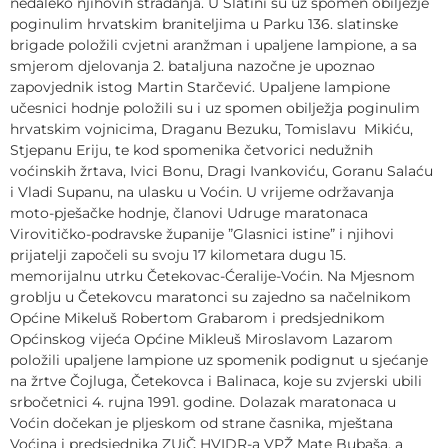
nedaleko njihovih stradanja. U Slatini su uz spomen obilježje
poginulim hrvatskim braniteljima u Parku 136. slatinske
brigade položili cvjetni aranžman i upaljene lampione, a sa
smjerom djelovanja 2. bataljuna nazočne je upoznao
zapovjednik istog Martin Starčević. Upaljene lampione
učesnici hodnje položili su i uz spomen obilježja poginulim
hrvatskim vojnicima, Draganu Bezuku, Tomislavu Mikiću,
Stjepanu Eriju, te kod spomenika četvorici nedužnih
voćinskih žrtava, Ivici Bonu, Dragi Ivankoviću, Goranu Salaću
i Vladi Supanu, na ulasku u Voćin. U vrijeme održavanja
moto-pješačke hodnje, članovi Udruge maratonaca
Virovitičko-podravske županije ”Glasnici istine” i njihovi
prijatelji započeli su svoju 17 kilometara dugu 15.
memorijalnu utrku Četekovac-Ćeralije-Voćin. Na Mjesnom
groblju u Četekovcu maratonci su zajedno sa načelnikom
Općine Mikeluš Robertom Grabarom i predsjednikom
Općinskog vijeća Općine Mikleuš Miroslavom Lazarom
položili upaljene lampione uz spomenik podignut u sjećanje
na žrtve Čojluga, Četekovca i Balinaca, koje su zvjerski ubili
srbočetnici 4. rujna 1991. godine. Dolazak maratonaca u
Voćin dočekan je pljeskom od strane časnika, mještana
Voćina i predsjednika ZUiČ HVIDR-a VPŽ Mate Bubaša, a