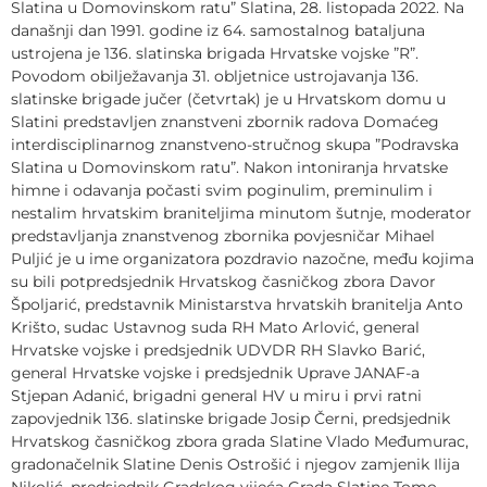
Slatina u Domovinskom ratu” Slatina, 28. listopada 2022. Na
današnji dan 1991. godine iz 64. samostalnog bataljuna
ustrojena je 136. slatinska brigada Hrvatske vojske ”R”.
Povodom obilježavanja 31. obljetnice ustrojavanja 136.
slatinske brigade jučer (četvrtak) je u Hrvatskom domu u
Slatini predstavljen znanstveni zbornik radova Domaćeg
interdisciplinarnog znanstveno-stručnog skupa ”Podravska
Slatina u Domovinskom ratu”. Nakon intoniranja hrvatske
himne i odavanja počasti svim poginulim, preminulim i
nestalim hrvatskim braniteljima minutom šutnje, moderator
predstavljanja znanstvenog zbornika povjesničar Mihael
Puljić je u ime organizatora pozdravio nazočne, među kojima
su bili potpredsjednik Hrvatskog časničkog zbora Davor
Špoljarić, predstavnik Ministarstva hrvatskih branitelja Anto
Krišto, sudac Ustavnog suda RH Mato Arlović, general
Hrvatske vojske i predsjednik UDVDR RH Slavko Barić,
general Hrvatske vojske i predsjednik Uprave JANAF-a
Stjepan Adanić, brigadni general HV u miru i prvi ratni
zapovjednik 136. slatinske brigade Josip Černi, predsjednik
Hrvatskog časničkog zbora grada Slatine Vlado Međumurac,
gradonačelnik Slatine Denis Ostrošić i njegov zamjenik Ilija
Nikolić, predsjednik Gradskog vijeća Grada Slatine Tomo