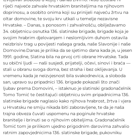
riječi najveće zahvale hrvatskim braniteljima na njihovom
doprinosu, a osobito onima koji su prinijeli najveću žrtvu na
oltar domovine, te svoju krv utkali u temelje nezavisne
Hrvatske. – Danas, s ponosom i zahvalnošću, obilježavamo
34. obljetnicu osnutka 136. slatinske brigade, brigade koja je
svojim hrabrim djelovanjem i neslomljivim duhom ostavila
neizbrisiv trag u povijesti našega grada, naše Slavonije i naše
Domovine.Danas je prilika da se sjetimo dana kada je, u jesen
1991. godine, Slatina bila na prvoj crti obrane Hrvatske. Tada
su obični ljudi — naši susjedi, prijatelji, očevi, sinovi i braća —
stali u obranu svoga doma, bez straha i bez oklijevanja. U
vremenu kada je neizvjesnost bila svakodnevica, a sloboda
san, upravo su pripadnici 136. brigade pokazali što znači
ljubav prema Domovini, – istaknuo je slatinski gradonačelnik
Tomo Tomić te čestitajući obljetnicu svim pripadnicima 136.
slatinske brigade naglasio kako njihova hrabrost, žrtva i vjera
u Hrvatsku ne smiju nikada biti zaboravljene, te da je naša
trajna obveza čuvati uspomenu na poginule hrvatske
branitelje i brinuti se o njihovim obiteljima. Gradonačelnik
Tomić tom je prilikom ujedno prigodnim darovima zahvalio
ratnim zapovjednicima 136. slatinske brigade, pukovniku