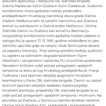
pravcem djelovanja 1. bataljuna 136. slatinske brigade,
Slatina-Mačkovac-Voćin-Zvečevo-Voćin-Četekovac. Sudionici
kombinirano moto-pješačke hodnje, predvođeni
predsjednikom Hrvatskog časničkog zbora grada Slatine
Vladom Međumurcem te ostalim časnicima, put Zvečeva
krenuli su autobusom iz Slatine preko Mačkovca i Voćina.
Slatinski časnici su Zvečevo kao konačnu destinaciju
ovogodišnje kombinirana moto-pješačke hodnje odabrali iz
razloga što je upravo 17. 12. 1991. godine oslobođeno to jako
četničko uporište gdje se nalazio i štab Teritorijalne obrane
za zapadnu Slavoniju. Prije samog početka hodnje, sudionici
su zajedno sa slatinskim dogradonačelnikom Ilijom
Nikolićem i zamjenikom načelnika PU virovitičko-podravske
Nenadom Križićem odali počast polaganjem upaljenih
lampiona uz bistu prvog hrvatskog predsjednika dr. Franje
Tuđmana i kod Spomen obilježja poginulim hrvatskim
braniteljima u Parku 136. slatinske brigade. Časnici su zastali
kod svih spomen obilježja nadaleko mjesta pogibije
hrvatskih branitelja, pripadnika 136. slatinske brigade te su
odali počast polaganjem upaljenih lampiona i molitvom. Na
povratku sa Zvečeva, u Voćinu su časnike dočekali načelnik
Općine Voćin Predrag Filić, predsjednik i potpredsjednik