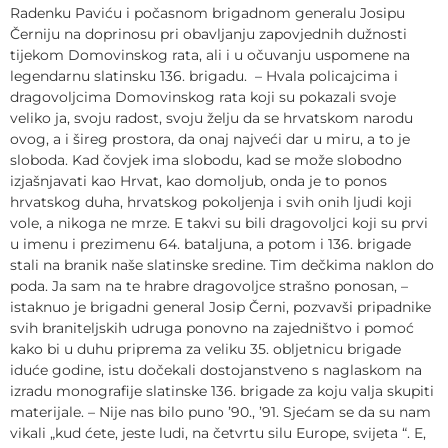
Radenku Paviću i počasnom brigadnom generalu Josipu
Černiju na doprinosu pri obavljanju zapovjednih dužnosti
tijekom Domovinskog rata, ali i u očuvanju uspomene na
legendarnu slatinsku 136. brigadu. – Hvala policajcima i
dragovoljcima Domovinskog rata koji su pokazali svoje
veliko ja, svoju radost, svoju želju da se hrvatskom narodu
ovog, a i šireg prostora, da onaj najveći dar u miru, a to je
sloboda. Kad čovjek ima slobodu, kad se može slobodno
izjašnjavati kao Hrvat, kao domoljub, onda je to ponos
hrvatskog duha, hrvatskog pokoljenja i svih onih ljudi koji
vole, a nikoga ne mrze. E takvi su bili dragovoljci koji su prvi
u imenu i prezimenu 64. bataljuna, a potom i 136. brigade
stali na branik naše slatinske sredine. Tim dečkima naklon do
poda. Ja sam na te hrabre dragovoljce strašno ponosan, –
istaknuo je brigadni general Josip Černi, pozvavši pripadnike
svih braniteljskih udruga ponovno na zajedništvo i pomoć
kako bi u duhu priprema za veliku 35. obljetnicu brigade
iduće godine, istu dočekali dostojanstveno s naglaskom na
izradu monografije slatinske 136. brigade za koju valja skupiti
materijale. – Nije nas bilo puno ’90., ’91. Sjećam se da su nam
vikali „kud ćete, jeste ludi, na četvrtu silu Europe, svijeta “. E,