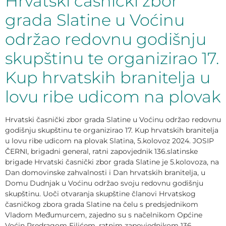
Hrvatski časnički zbor
grada Slatine u Voćinu
održao redovnu godišnju
skupštinu te organizirao 17.
Kup hrvatskih branitelja u
lovu ribe udicom na plovak
Hrvatski časnički zbor grada Slatine u Voćinu održao redovnu
godišnju skupštinu te organizirao 17. Kup hrvatskih branitelja
u lovu ribe udicom na plovak Slatina, 5.kolovoz 2024. JOSIP
ČERNI, brigadni general, ratni zapovjednik 136.slatinske
brigade Hrvatski časnički zbor grada Slatine je 5.kolovoza, na
Dan domovinske zahvalnosti i Dan hrvatskih branitelja, u
Domu Dudnjak u Voćinu održao svoju redovnu godišnju
skupštinu. Uoči otvaranja skupštine članovi Hrvatskog
časničkog zbora grada Slatine na čelu s predsjednikom
Vladom Međumurcem, zajedno su s načelnikom Općine
Voćin Predragom Filićem, ratnim zapovjednikom 136.