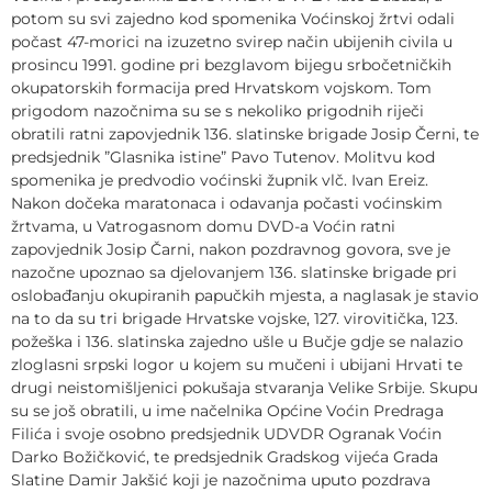
potom su svi zajedno kod spomenika Voćinskoj žrtvi odali
počast 47-morici na izuzetno svirep način ubijenih civila u
prosincu 1991. godine pri bezglavom bijegu srbočetničkih
okupatorskih formacija pred Hrvatskom vojskom. Tom
prigodom nazočnima su se s nekoliko prigodnih riječi
obratili ratni zapovjednik 136. slatinske brigade Josip Černi, te
predsjednik ”Glasnika istine” Pavo Tutenov. Molitvu kod
spomenika je predvodio voćinski župnik vlč. Ivan Ereiz.
Nakon dočeka maratonaca i odavanja počasti voćinskim
žrtvama, u Vatrogasnom domu DVD-a Voćin ratni
zapovjednik Josip Čarni, nakon pozdravnog govora, sve je
nazočne upoznao sa djelovanjem 136. slatinske brigade pri
oslobađanju okupiranih papučkih mjesta, a naglasak je stavio
na to da su tri brigade Hrvatske vojske, 127. virovitička, 123.
požeška i 136. slatinska zajedno ušle u Bučje gdje se nalazio
zloglasni srpski logor u kojem su mučeni i ubijani Hrvati te
drugi neistomišljenici pokušaja stvaranja Velike Srbije. Skupu
su se još obratili, u ime načelnika Općine Voćin Predraga
Filića i svoje osobno predsjednik UDVDR Ogranak Voćin
Darko Božičković, te predsjednik Gradskog vijeća Grada
Slatine Damir Jakšić koji je nazočnima uputo pozdrava