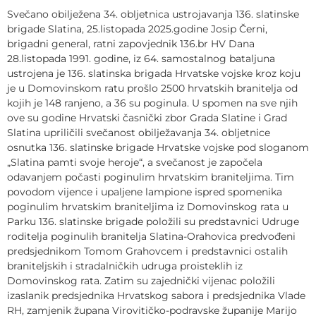
Svečano obilježena 34. obljetnica ustrojavanja 136. slatinske
brigade Slatina, 25.listopada 2025.godine Josip Černi,
brigadni general, ratni zapovjednik 136.br HV Dana
28.listopada 1991. godine, iz 64. samostalnog bataljuna
ustrojena je 136. slatinska brigada Hrvatske vojske kroz koju
je u Domovinskom ratu prošlo 2500 hrvatskih branitelja od
kojih je 148 ranjeno, a 36 su poginula. U spomen na sve njih
ove su godine Hrvatski časnički zbor Grada Slatine i Grad
Slatina upriličili svečanost obilježavanja 34. obljetnice
osnutka 136. slatinske brigade Hrvatske vojske pod sloganom
„Slatina pamti svoje heroje“, a svečanost je započela
odavanjem počasti poginulim hrvatskim braniteljima. Tim
povodom vijence i upaljene lampione ispred spomenika
poginulim hrvatskim braniteljima iz Domovinskog rata u
Parku 136. slatinske brigade položili su predstavnici Udruge
roditelja poginulih branitelja Slatina-Orahovica predvođeni
predsjednikom Tomom Grahovcem i predstavnici ostalih
braniteljskih i stradalničkih udruga proisteklih iz
Domovinskog rata. Zatim su zajednički vijenac položili
izaslanik predsjednika Hrvatskog sabora i predsjednika Vlade
RH, zamjenik župana Virovitičko-podravske županije Marijo