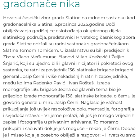
gradonačelnika
Hrvatski časnički zbor grada Slatine na radnom sastanku kod
gradonačelnika Slatina, 5.prosinca 2025.godine Uoči
obilježavanja godišnjice oslobađanja okupiranog dijela
slatinskog područja, predstavnici Hrvatskog časničkog zbora
grada Slatine održali su radni sastanak s gradonačelnikom
Slatine Tomom Tomićem. U izaslanstvu su bili predsjednik
Zbora Vlado Međumurac, članovi Milan Knežević i Željko
Šnjarić, koji su ujedno bili i glavni inicijatori i pokretači ovog
sastanka, te ratni zapovjednik 136. slatinske brigade brigadni
general Josip Černi i više nekadašnjih ratnih zapovjednika,
među kojima Radenko Pavić i Ivan Roštaš. Izrada
monografije 136. brigade Jedna od glavnih tema bio je
prijedlog izrade monografije 136. slatinske brigade, o čemu je
govorio general u miru Josip Černi. Naglasio je važnost
prikupljanja još uvijek raspoložive dokumentacije, fotografija
i svjedočanstava: – Vrijeme prolazi, ali još je mnogo vrijednih
zapisa i fotografija u privatnim arhivama. To moramo
prikupiti i sačuvati dok je još moguće – rekao je Černi. Dodao
je i misao koja je posebno obilježila razgovor: – Hrvatsku smo