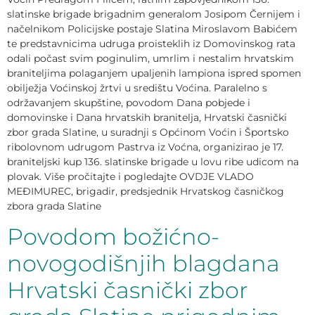
slatinske brigade brigadnim generalom Josipom Černijem i
načelnikom Policijske postaje Slatina Miroslavom Babićem
te predstavnicima udruga proisteklih iz Domovinskog rata
odali počast svim poginulim, umrlim i nestalim hrvatskim
braniteljima polaganjem upaljenih lampiona ispred spomen
obilježja Voćinskoj žrtvi u središtu Voćina. Paralelno s
održavanjem skupštine, povodom Dana pobjede i
domovinske i Dana hrvatskih branitelja, Hrvatski časnički
zbor grada Slatine, u suradnji s Općinom Voćin i Športsko
ribolovnom udrugom Pastrva iz Voćna, organizirao je 17.
braniteljski kup 136. slatinske brigade u lovu ribe udicom na
plovak. Više pročitajte i pogledajte OVDJE VLADO
MEĐIMUREC, brigadir, predsjednik Hrvatskog časničkog
zbora grada Slatine
Povodom božićno-
novogodišnjih blagdana
Hrvatski časnički zbor