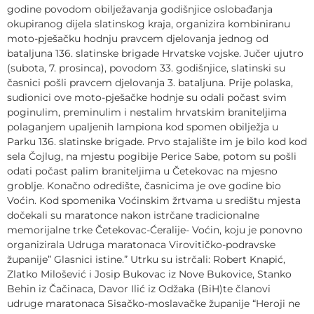
godine povodom obilježavanja godišnjice oslobađanja
okupiranog dijela slatinskog kraja, organizira kombiniranu
moto-pješačku hodnju pravcem djelovanja jednog od
bataljuna 136. slatinske brigade Hrvatske vojske. Jučer ujutro
(subota, 7. prosinca), povodom 33. godišnjice, slatinski su
časnici pošli pravcem djelovanja 3. bataljuna. Prije polaska,
sudionici ove moto-pješačke hodnje su odali počast svim
poginulim, preminulim i nestalim hrvatskim braniteljima
polaganjem upaljenih lampiona kod spomen obilježja u
Parku 136. slatinske brigade. Prvo stajalište im je bilo kod kod
sela Čojlug, na mjestu pogibije Perice Sabe, potom su pošli
odati počast palim braniteljima u Četekovac na mjesno
groblje. Konačno odredište, časnicima je ove godine bio
Voćin. Kod spomenika Voćinskim žrtvama u središtu mjesta
dočekali su maratonce nakon istrčane tradicionalne
memorijalne trke Četekovac-Ćeralije- Voćin, koju je ponovno
organizirala Udruga maratonaca Virovitičko-podravske
županije” Glasnici istine.” Utrku su istrčali: Robert Knapić,
Zlatko Milošević i Josip Bukovac iz Nove Bukovice, Stanko
Behin iz Čačinaca, Davor Ilić iz Odžaka (BiH)te članovi
udruge maratonaca Sisačko-moslavačke županije “Heroji ne