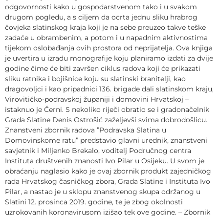
odgovornosti kako u gospodarstvenom tako i u svakom
drugom pogledu, a s ciljem da ocrta jednu sliku hrabrog
čovjeka slatinskog kraja koji je na sebe preuzeo takve teške
zadaće u obrambenim, a potom i u napadnim aktivnostima
tijekom oslobađanja ovih prostora od neprijatelja. Ova knjiga
je uvertira u izradu monografije koju planiramo izdati za dvije
godine čime će biti završen ciklus radova koji će prikazati
sliku ratnika i bojišnice koju su slatinski branitelji, kao
dragovoljci i kao pripadnici 136. brigade dali slatinskom kraju,
Virovitičko-podravskoj županiji i domovini Hrvatskoj –
istaknuo je Černi. S nekoliko riječi obratio se i gradonačelnik
Grada Slatine Denis Ostrošić zaželjevši svima dobrodošlicu.
Znanstveni zbornik radova ”Podravska Slatina u
Domovinskome ratu” predstavio glavni urednik, znanstveni
savjetnik i Miljenko Brekalo, voditelj Područnog centra
Instituta društvenih znanosti Ivo Pilar u Osijeku. U svom je
obraćanju naglasio kako je ovaj zbornik produkt zajedničkog
rada Hrvatskog časničkog zbora, Grada Slatine i Instituta Ivo
Pilar, a nastao je u sklopu znanstvenog skupa održanog u
Slatini 12. prosinca 2019. godine, te je zbog okolnosti
uzrokovanih koronavirusom izišao tek ove godine. – Zbornik