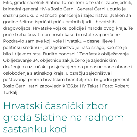
Filić, gradonačelnik Slatine Tomo Tomić te ratni zapovjednik,
brigadni general HV-a Josip Černi. General Černi uputio je
snažnu poruku o važnosti pamćenja i zajedništva: „Nakon 34
godine želimo ispričati priču hrabrih ljudi – hrvatskih
dragovoljaca, Hrvatske vojske, policije i naroda ovog kraja. Te
priče treba čuvati i prenositi kako bi ostale zapamćene.
Pozdravio sam sve koji vole Hrvatsku – desne, lijeve i
političku sredinu – jer zajedništvo je naša snaga, kao što je
bilo i tijekom rata. Budite ponosni.“ Završetak obilježavanja
Obilježavanje 34. obljetnice zaključeno je zajedničkim
druženjem uz ručak i prisjećanjem na ponosne dane obrane i
oslobođenja slatinskog kraja, u ozračju zajedništva i
poštovanja prema hrvatskim braniteljima. brigadni general
Josip Černi, ratni zapovjednik 136.br HV Tekst i Foto: Robert
Turkalj
Hrvatski časnički zbor
grada Slatine na radnom
sastanku kod