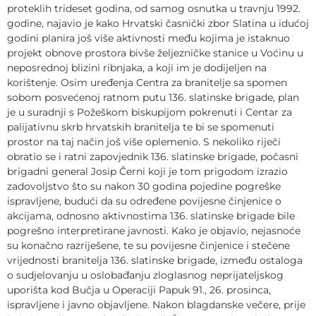
proteklih trideset godina, od samog osnutka u travnju 1992.
godine, najavio je kako Hrvatski časnički zbor Slatina u idućoj
godini planira još više aktivnosti među kojima je istaknuo
projekt obnove prostora bivše željezničke stanice u Voćinu u
neposrednoj blizini ribnjaka, a koji im je dodijeljen na
korištenje. Osim uređenja Centra za branitelje sa spomen
sobom posvećenoj ratnom putu 136. slatinske brigade, plan
je u suradnji s Požeškom biskupijom pokrenuti i Centar za
palijativnu skrb hrvatskih branitelja te bi se spomenuti
prostor na taj način još više oplemenio. S nekoliko riječi
obratio se i ratni zapovjednik 136. slatinske brigade, počasni
brigadni general Josip Černi koji je tom prigodom izrazio
zadovoljstvo što su nakon 30 godina pojedine pogreške
ispravljene, budući da su određene povijesne činjenice o
akcijama, odnosno aktivnostima 136. slatinske brigade bile
pogrešno interpretirane javnosti. Kako je objavio, nejasnoće
su konačno razriješene, te su povijesne činjenice i stečene
vrijednosti branitelja 136. slatinske brigade, između ostaloga
o sudjelovanju u oslobađanju zloglasnog neprijateljskog
uporišta kod Bučja u Operaciji Papuk 91., 26. prosinca,
ispravljene i javno objavljene. Nakon blagdanske večere, prije