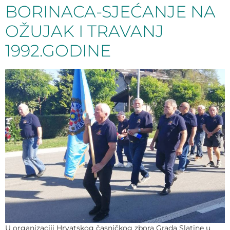
BORINACA-SJEĆANJE NA
OŽUJAK I TRAVANJ
1992.GODINE
U organizaciji Hrvatskog časničkog zbora Grada Slatine u