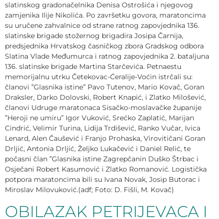
slatinskog gradonačelnika Denisa Ostrošića i njegovog
zamjenika Ilije Nikolića. Po završetku govora, maratoncima
su uručene zahvalnice od strane ratnog zapovjednika 136.
slatinske brigade stožernog brigadira Josipa Čarnija,
predsjednika Hrvatskog časničkog zbora Gradskog odbora
Slatina Vlade Međumurca i ratnog zapovjednika 2. bataljuna
136. slatinske brigade Martina Starčevića. Petnaestu
memorijalnu utrku Četekovac-Ćeralije-Voćin istrčali su:
članovi ”Glasnika istine” Pavo Tutenov, Mario Kovač, Goran
Draksler, Darko Dolovski, Robert Knapić, i Zlatko Milošević,
članovi Udruge maratonaca Sisačko-moslavačke županije
”Heroji ne umiru” Igor Vuković, Srećko Zaplatić, Marijan
Cindrić, Velimir Turina, Lidija Trdišević, Ranko Vučar, Ivica
Lenard, Alen Čaušević i Franjo Prohaska, Virovitičani Goran
Drljić, Antonia Drljić, Željko Lukačević i Daniel Relić, te
počasni član ”Glasnika istine Zagrepčanin Duško Štrbac i
Osječani Robert Kasumović i Zlatko Romanović. Logistička
potpora maratoncima bili su Ivana Novak, Josip Butorac i
Miroslav Milovuković.(adf; Foto: D. Fišli, M. Kovač)
OBILAZAK PETRIJEVACA I