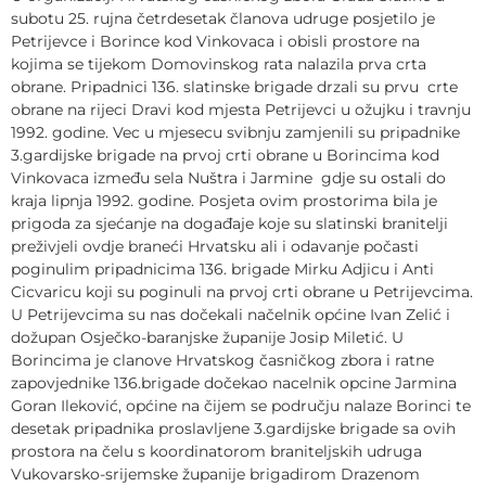
subotu 25. rujna četrdesetak članova udruge posjetilo je
Petrijevce i Borince kod Vinkovaca i obisli prostore na
kojima se tijekom Domovinskog rata nalazila prva crta
obrane. Pripadnici 136. slatinske brigade drzali su prvu crte
obrane na rijeci Dravi kod mjesta Petrijevci u ožujku i travnju
1992. godine. Vec u mjesecu svibnju zamjenili su pripadnike
3.gardijske brigade na prvoj crti obrane u Borincima kod
Vinkovaca između sela Nuštra i Jarmine gdje su ostali do
kraja lipnja 1992. godine. Posjeta ovim prostorima bila je
prigoda za sjećanje na događaje koje su slatinski branitelji
preživjeli ovdje braneći Hrvatsku ali i odavanje počasti
poginulim pripadnicima 136. brigade Mirku Adjicu i Anti
Cicvaricu koji su poginuli na prvoj crti obrane u Petrijevcima.
U Petrijevcima su nas dočekali načelnik općine Ivan Zelić i
dožupan Osječko-baranjske županije Josip Miletić. U
Borincima je clanove Hrvatskog časničkog zbora i ratne
zapovjednike 136.brigade dočekao nacelnik opcine Jarmina
Goran Ileković, općine na čijem se području nalaze Borinci te
desetak pripadnika proslavljene 3.gardijske brigade sa ovih
prostora na čelu s koordinatorom braniteljskih udruga
Vukovarsko-srijemske županije brigadirom Drazenom