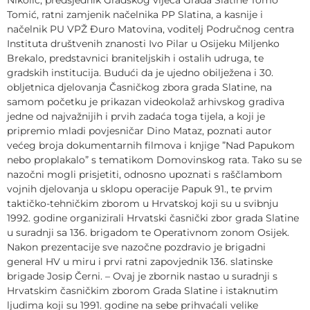
Tomić, ratni zamjenik načelnika PP Slatina, a kasnije i
načelnik PU VPŽ Đuro Matovina, voditelj Područnog centra
Instituta društvenih znanosti Ivo Pilar u Osijeku Miljenko
Brekalo, predstavnici braniteljskih i ostalih udruga, te
gradskih institucija. Budući da je ujedno obilježena i 30.
obljetnica djelovanja Časničkog zbora grada Slatine, na
samom početku je prikazan videokolaž arhivskog gradiva
jedne od najvažnijih i prvih zadaća toga tijela, a koji je
pripremio mladi povjesničar Dino Mataz, poznati autor
većeg broja dokumentarnih filmova i knjige ”Nad Papukom
nebo proplakalo” s tematikom Domovinskog rata. Tako su se
nazočni mogli prisjetiti, odnosno upoznati s raščlambom
vojnih djelovanja u sklopu operacije Papuk 91., te prvim
taktičko-tehničkim zborom u Hrvatskoj koji su u svibnju
1992. godine organizirali Hrvatski časnički zbor grada Slatine
u suradnji sa 136. brigadom te Operativnom zonom Osijek.
Nakon prezentacije sve nazočne pozdravio je brigadni
general HV u miru i prvi ratni zapovjednik 136. slatinske
brigade Josip Černi. – Ovaj je zbornik nastao u suradnji s
Hrvatskim časničkim zborom Grada Slatine i istaknutim
ljudima koji su 1991. godine na sebe prihvaćali velike