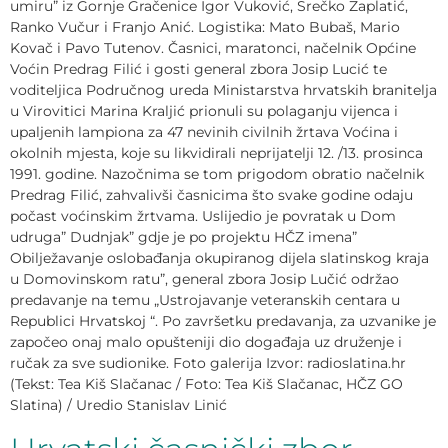
umiru” iz Gornje Gračenice Igor Vuković, Srečko Zaplatić,
Ranko Vučur i Franjo Anić. Logistika: Mato Bubaš, Mario
Kovač i Pavo Tutenov. Časnici, maratonci, načelnik Općine
Voćin Predrag Filić i gosti general zbora Josip Lucić te
voditeljica Područnog ureda Ministarstva hrvatskih branitelja
u Virovitici Marina Kraljić prionuli su polaganju vijenca i
upaljenih lampiona za 47 nevinih civilnih žrtava Voćina i
okolnih mjesta, koje su likvidirali neprijatelji 12. /13. prosinca
1991. godine. Nazočnima se tom prigodom obratio načelnik
Predrag Filić, zahvalivši časnicima što svake godine odaju
počast voćinskim žrtvama. Uslijedio je povratak u Dom
udruga” Dudnjak” gdje je po projektu HČZ imena”
Obilježavanje oslobađanja okupiranog dijela slatinskog kraja
u Domovinskom ratu”, general zbora Josip Lučić održao
predavanje na temu „Ustrojavanje veteranskih centara u
Republici Hrvatskoj “. Po završetku predavanja, za uzvanike je
započeo onaj malo opušteniji dio događaja uz druženje i
ručak za sve sudionike. Foto galerija Izvor: radioslatina.hr
(Tekst: Tea Kiš Slačanac / Foto: Tea Kiš Slačanac, HČZ GO
Slatina) / Uredio Stanislav Linić