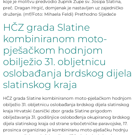
koje je molitvu predvodio župnik Župe sv. Josipa Slatina,
preč. Dragan Hrgić, domjenak je nastavljen uz zajedničko
druženje. (mf/Foto: Mihaela Feldi) Prethodno Sljedeće
HČZ grada Slatine
kombiniranom moto-
pješačkom hodnjom
obilježio 31. obljetnicu
oslobađanja brdskog dijela
slatinskog kraja
HČZ grada Slatine kombiniranom moto-pješačkom hodnjom
obilježio 31. obljetnicu oslobađanja brdskog dijela slatinskog
kraja Hrvatski časnički zbor grada Slatine prigodom
obilježavanja 31. godišnjice oslobođenja okupiranog brdskog
dijela slatinskog kraja od strane srbočetničke paravojske, 17.
prosinca organizirao je kombiniranu moto-pješačku hodnju