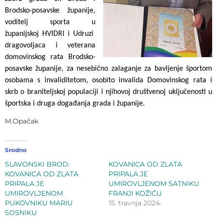
Brodsko-posavske županije,
voditelj sporta u
županijskoj HVIDRI i Udruzi
dragovoljaca i veterana
domovinskog rata Brodsko-
posavske županije, za nesebično zalaganje za bavljenje športom
osobama s invaliditetom, osobito invalida Domovinskog rata i
skrb o braniteljskoj populaciji i njihovoj društvenoj uključenosti u
športska i druga događanja grada i županije.
M.Opačak
Srodno
SLAVONSKI BROD:
KOVANICA OD ZLATA
KOVANICA OD ZLATA
PRIPALA JE
PRIPALA JE
UMIROVLJENOM SATNIKU
UMIROVLJENOM
FRANJI KOŽIĆU
PUKOVNIKU MARIU
15. travnja 2024.
SOSNIKU