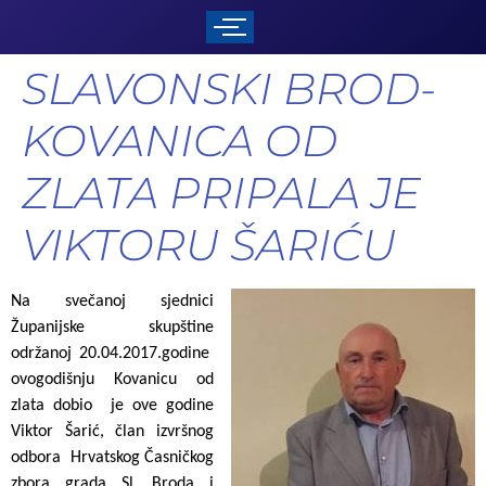
SLAVONSKI BROD-
KOVANICA OD
ZLATA PRIPALA JE
VIKTORU ŠARIĆU
Na svečanoj sjednici
Županijske skupštine
održanoj 20.04.2017.godine
ovogodišnju Kovanicu od
zlata dobio je ove godine
Viktor Šarić, član izvršnog
odbora
Hrvatskog Časničkog
zbora grada Sl. Broda i