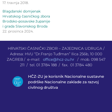
17. travnja 2018.
Blagdanski domjenak
Hrvatskog časničkog zbora
Brodsko-posavske županije
i grada Slavonskog Broda
22. prosinca 2024.
HRVATSKI ČASNIČKI ZBOR – ZAJEDNICA UDRUGA /
Adresa: HVU “Dr.Franjo Tuđman” Ilica 256b, 10 000
ZAGREB / e-mail:
office@hcz-zu.hr
/ mob. 098 547
211 / tel. 01 3784 188 / fax. 01 3784 480
HČZ-ZU je korisnik Nacionalne sustavne
podrške Nacionalne zaklade za razvoj
civilnog društva