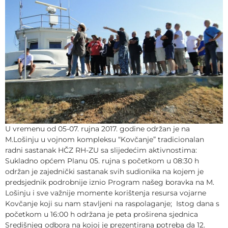
U vremenu od 05-07. rujna 2017. godine održan je na
M.Lošinju u vojnom kompleksu “Kovčanje” tradicionalan
radni sastanak HČZ RH-ZU sa slijedećim aktivnostima:
Sukladno općem Planu 05. rujna s početkom u 08:30 h
održan je zajednički sastanak svih sudionika na kojem je
predsjednik podrobnije iznio Program našeg boravka na M.
Lošinju i sve važnije momente korištenja resursa vojarne
Kovčanje koji su nam stavljeni na raspolaganje; Istog dana s
početkom u 16:00 h održana je peta proširena sjednica
Središnjeg odbora na kojoj je prezentirana potreba da 12.