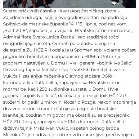
Susret pričuvnih časnika Hrvatskog časničkog zbora –
Zajednice udruga, koji je ove godine održan na području
Splitsko-dalmatinske županije 14. i 15. lipnja, pod nazivom
„Split 2018“, započeo je u vojarni Hrvatske ratne mornarice „
Admiral flote Sveto Letica-Barba“, kao središnjoj točci
ovogodišnjeg susreta. Odmah po dolasku u vojarnu
delegacija ZU HČZ RH odala je u Spomen sobi vojarne počast
poginulim braniteljima pripadnicima HRM-a. Potom je
program nastavljen u Domu HV-a“ general –bojnik Ivo Jelić“.
Državnog tajnika Ministarstva hrvatskih branitelja Ivana
Vukića i izaslanika načelnika Glavnog stožera OSRH
komodora Ivu Raffanellia, zapovjednika Hrvatske ratne
mornarice, kao i 250 sudionika susreta, u Domu HV-a
„general-bojnik Ivo Jelić“, dočekao je predsjednik HČZ-ZU
stožerni brigadir u mirovini Rozario Rozga. Nakon intoniranja
državne himne i minute šutnje za poginule hrvatske
branitelje, pozdravnim govorima obratili su se predsjednik
HČZ-ZU Rozga, zapovjednik HRM-a komodor Raffanelli i
državni tajnik MHB Ivan Vukić. Kapetan bojnog broda
Milenko Crljen održao je potom vrlo zanimljivo predavanje o