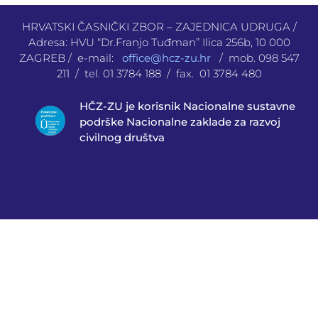
HRVATSKI ČASNIČKI ZBOR – ZAJEDNICA UDRUGA /
Adresa: HVU “Dr.Franjo Tuđman” Ilica 256b, 10 000
ZAGREB / e-mail:
office@hcz-zu.hr
/ mob. 098 547
211 / tel. 01 3784 188 / fax. 01 3784 480
HČZ-ZU je korisnik Nacionalne sustavne
podrške Nacionalne zaklade za razvoj
civilnog društva