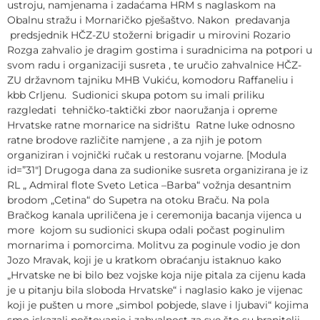
ustroju, namjenama i zadaćama HRM s naglaskom na
Obalnu stražu i Mornaričko pješaštvo. Nakon predavanja
predsjednik HČZ-ZU stožerni brigadir u mirovini Rozario
Rozga zahvalio je dragim gostima i suradnicima na potpori u
svom radu i organizaciji susreta , te uručio zahvalnice HČZ-
ZU državnom tajniku MHB Vukiću, komodoru Raffaneliu i
kbb Crljenu. Sudionici skupa potom su imali priliku
razgledati tehničko-taktički zbor naoružanja i opreme
Hrvatske ratne mornarice na sidrištu Ratne luke odnosno
ratne brodove različite namjene , a za njih je potom
organiziran i vojnički ručak u restoranu vojarne. [Modula
id=”31″] Drugoga dana za sudionike susreta organizirana je iz
RL „ Admiral flote Sveto Letica –Barba“ vožnja desantnim
brodom „Cetina“ do Supetra na otoku Braču. Na pola
Bračkog kanala upriličena je i ceremonija bacanja vijenca u
more kojom su sudionici skupa odali počast poginulim
mornarima i pomorcima. Molitvu za poginule vodio je don
Jozo Mravak, koji je u kratkom obraćanju istaknuo kako
„Hrvatske ne bi bilo bez vojske koja nije pitala za cijenu kada
je u pitanju bila sloboda Hrvatske“ i naglasio kako je vijenac
koji je pušten u more „simbol pobjede, slave i ljubavi“ kojima