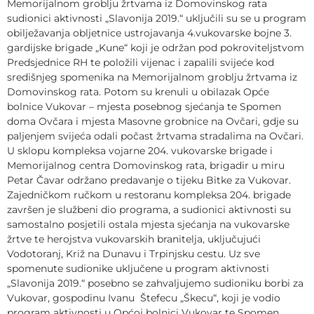
Memorijalnom groblju žrtvama iz Domovinskog rata
sudionici aktivnosti „Slavonija 2019.“ uključili su se u program
obilježavanja obljetnice ustrojavanja 4.vukovarske bojne 3.
gardijske brigade „Kune“ koji je održan pod pokroviteljstvom
Predsjednice RH te položili vijenac i zapalili svijeće kod
središnjeg spomenika na Memorijalnom groblju žrtvama iz
Domovinskog rata. Potom su krenuli u obilazak Opće
bolnice Vukovar – mjesta posebnog sjećanja te Spomen
doma Ovčara i mjesta Masovne grobnice na Ovčari, gdje su
paljenjem svijeća odali počast žrtvama stradalima na Ovčari.
U sklopu kompleksa vojarne 204. vukovarske brigade i
Memorijalnog centra Domovinskog rata, brigadir u miru
Petar Čavar održano predavanje o tijeku Bitke za Vukovar.
Zajedničkom ručkom u restoranu kompleksa 204. brigade
završen je službeni dio programa, a sudionici aktivnosti su
samostalno posjetili ostala mjesta sjećanja na vukovarske
žrtve te herojstva vukovarskih branitelja, uključujući
Vodotoranj, Križ na Dunavu i Trpinjsku cestu. Uz sve
spomenute sudionike uključene u program aktivnosti
„Slavonija 2019.“ posebno se zahvaljujemo sudioniku borbi za
Vukovar, gospodinu Ivanu Štefecu „Škecu“, koji je vodio
program aktivnosti u Općoj bolnici Vukovar te Spomen