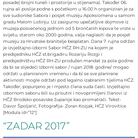
posade( brojni tuneli i prostorije u stijenama). Također 06.
rujna ali poslije podne s početkom u 16.00 h organiziran je za
sve sudionike Sabora i posjet muzeju Apoksiomena u samom
gradu Malom Lošinju. Uz zasigurno upečatljive dojmove iz
muzeja posvećenog jednom od 5 brončanih kipova te vrste u
svijetu, starom oko 2000 godina, valja naglasiti da je posjet
muzeju za Hrvatske branitelje besplatan. Dana 7. rujna održan
je izvještajno-izborni Sabor HČZ RH-ZU na kojem je
predsjedniku HČZ st.brigadiru Rozariju Rozgi i
predsjedništvu HČZ RH-ZU produžen mandat za pola godine
da bi se slijedeći Izborni sabor / rujan 2018. godine/ mogao
održati u planiranom vremenu i da bi se sve planirane
aktivnosti mogle održati pod legalno izabranim tijelima HČZ.
Također, popunjeno je i mjesto člana suda časti. Izvještajno
izbornom saboru bili su prisutni i novoprimljeni članovi iz
HČZ Brodsko-posavske županije kao promatrači. Tekst-
Davor Špoljarić, Fotografija- Zoran Kozjak, HČZ Virovitice
[Modula id=”12″]
“ZADAR 2017”