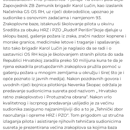
Zapovjednik ZB Zemunik brigadir Karol Lučin, kao izaslanik
Načelnika GS OS RH, uz riječi dobrodošlice, upoznao je
sudionike s osnovnim zadaćama i namjenom 93.
Zrakoplovne baze, istaknuvši školovanje pilota u okviru
Središta za obuku HRZ i PZO „Rudolf Perišin“(koje djeluje u
sklopu baze), gašenje požara iz zraka, zračni nadzor kopnene i
morske granice, medicinske letove i traganje i spašavanje.
Isto tako brigadir Karol Lučin je naglasio da se radi i o
sastavnici OS RH koja je školovanjem stranih pilota do sada
Republici Hrvatskoj zaradila preko 50 milijuna kuna te da je
njena eskadrila protupožarnih zrakoplova pružila pomoć u
gašenju požara u mnogim zemljama u okružju i šire( što je i
opće poznato iz javnih medija). Nakon pozdravnih govora i
uvodnih riječi bojnica pilotkinja Nevenka Škopac održala je
predavanje sudionicima susreta pod nazivom „ Hrvatsko
ratno zrakoplovstvo i Protuzračna obrana“. Nakon vrlo
kvalitetnog i iscrpnog predavanja uslijedio je za većinu
sudionika zasigurno najzanimljiviji dio a to je „Tehnički zbor
naoružanja i opreme HRZ i PZO“. Tom prigodom uz stručna
izlaganja pilota i asistiranje njihovih tehničara sudionicima
susreta je prezentirana većina zrakoplova sa kojima baza