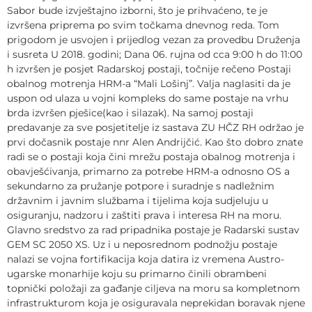
Sabor bude izvještajno izborni, što je prihvaćeno, te je
izvršena priprema po svim točkama dnevnog reda. Tom
prigodom je usvojen i prijedlog vezan za provedbu Druženja
i susreta U 2018. godini; Dana 06. rujna od cca 9:00 h do 11:00
h izvršen je posjet Radarskoj postaji, točnije rečeno Postaji
obalnog motrenja HRM-a “Mali Lošinj”. Valja naglasiti da je
uspon od ulaza u vojni kompleks do same postaje na vrhu
brda izvršen pješice(kao i silazak). Na samoj postaji
predavanje za sve posjetitelje iz sastava ZU HČZ RH održao je
prvi dočasnik postaje nnr Alen Andrijčić. Kao što dobro znate
radi se o postaji koja čini mrežu postaja obalnog motrenja i
obavješćivanja, primarno za potrebe HRM-a odnosno OS a
sekundarno za pružanje potpore i suradnje s nadležnim
državnim i javnim službama i tijelima koja sudjeluju u
osiguranju, nadzoru i zaštiti prava i interesa RH na moru.
Glavno sredstvo za rad pripadnika postaje je Radarski sustav
GEM SC 2050 XS. Uz i u neposrednom podnožju postaje
nalazi se vojna fortifikacija koja datira iz vremena Austro-
ugarske monarhije koju su primarno činili obrambeni
topnički položaji za gađanje ciljeva na moru sa kompletnom
infrastrukturom koja je osiguravala neprekidan boravak njene