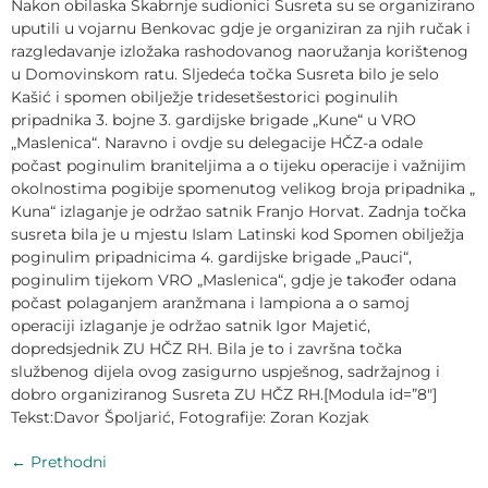
Nakon obilaska Škabrnje sudionici Susreta su se organizirano
uputili u vojarnu Benkovac gdje je organiziran za njih ručak i
razgledavanje izložaka rashodovanog naoružanja korištenog
u Domovinskom ratu. Sljedeća točka Susreta bilo je selo
Kašić i spomen obilježje tridesetšestorici poginulih
pripadnika 3. bojne 3. gardijske brigade „Kune“ u VRO
„Maslenica“. Naravno i ovdje su delegacije HČZ-a odale
počast poginulim braniteljima a o tijeku operacije i važnijim
okolnostima pogibije spomenutog velikog broja pripadnika „
Kuna“ izlaganje je održao satnik Franjo Horvat. Zadnja točka
susreta bila je u mjestu Islam Latinski kod Spomen obilježja
poginulim pripadnicima 4. gardijske brigade „Pauci“,
poginulim tijekom VRO „Maslenica“, gdje je također odana
počast polaganjem aranžmana i lampiona a o samoj
operaciji izlaganje je održao satnik Igor Majetić,
dopredsjednik ZU HČZ RH. Bila je to i završna točka
službenog dijela ovog zasigurno uspješnog, sadržajnog i
dobro organiziranog Susreta ZU HČZ RH.[Modula id=”8″]
Tekst:Davor Špoljarić, Fotografije: Zoran Kozjak
←
Prethodni