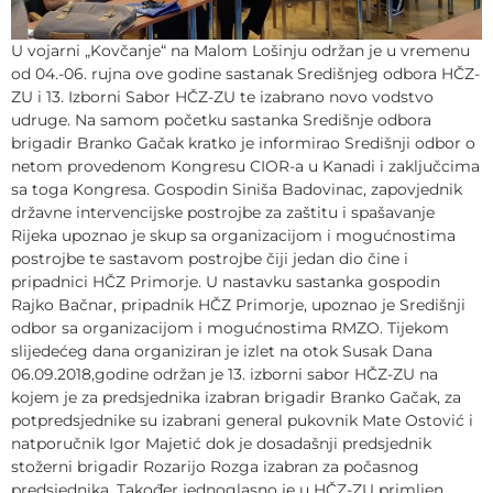
U vojarni „Kovčanje“ na Malom Lošinju održan je u vremenu
od 04.-06. rujna ove godine sastanak Središnjeg odbora HČZ-
ZU i 13. Izborni Sabor HČZ-ZU te izabrano novo vodstvo
udruge. Na samom početku sastanka Središnje odbora
brigadir Branko Gačak kratko je informirao Središnji odbor o
netom provedenom Kongresu CIOR-a u Kanadi i zaključcima
sa toga Kongresa. Gospodin Siniša Badovinac, zapovjednik
državne intervencijske postrojbe za zaštitu i spašavanje
Rijeka upoznao je skup sa organizacijom i mogućnostima
postrojbe te sastavom postrojbe čiji jedan dio čine i
pripadnici HČZ Primorje. U nastavku sastanka gospodin
Rajko Bačnar, pripadnik HČZ Primorje, upoznao je Središnji
odbor sa organizacijom i mogućnostima RMZO. Tijekom
slijedećeg dana organiziran je izlet na otok Susak Dana
06.09.2018,godine održan je 13. izborni sabor HČZ-ZU na
kojem je za predsjednika izabran brigadir Branko Gačak, za
potpredsjednike su izabrani general pukovnik Mate Ostović i
natporučnik Igor Majetić dok je dosadašnji predsjednik
stožerni brigadir Rozarijo Rozga izabran za počasnog
predsjednika. Također jednoglasno je u HČZ-ZU primljen