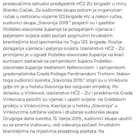
predavačima zahvalio predsjednik HČZ ZU brigadir u miru
Branko Gačak.. Za sudionike skupa potom je organiziran
ručak u restoranu vojarne 123.brigade HV, a nakon ručka,
sudionici skupa „Slavonija 2019.“ posjetili su i sjedište
Požeško-slavonske županije te polaganjem vijenaca i
paljenjem svijeća odali počast poginulim hrvatskim
braniteljima kod spomenika na Trgu 123. brigade. Poslije
polaganja vijenaca i paljenja svijeća. Izaslanstvo HČZ – ZU
primljeno je u zgradi Požeško-slavonske županije na kraći
kurtoazni sastanak sa zamjenikom župana Požeško-
slavonske županije Vedranom Neferovićem i zamjenikom
gradonačelnika Grada Požege Ferdinandom Trohom. Nakon
toga sudionici susreta „Slavonija 2019.“ stigli su u Vinkovce
gdje im je u hotelu Slavonija bio osiguran smještaj. Po
dolasku u Vinkovce, izaslanstvo HČZ – ZU i predstavnik Grada
Vinkovaca položili su vijenac i upalili svijeće na Gradskom
groblju u Vinkovcima. Kasnije je u hotelu „Slavonija“ u
Vinkovcima održana večera i druženje sudionika skupa.
Drugoga dana susreta, 15. lipnja 2019., sudionici skupa uputili
su se prema Vukovaru, radi odavanja počasti hrvatskim
braniteljima na mjestima posebnog pijeteta. Na