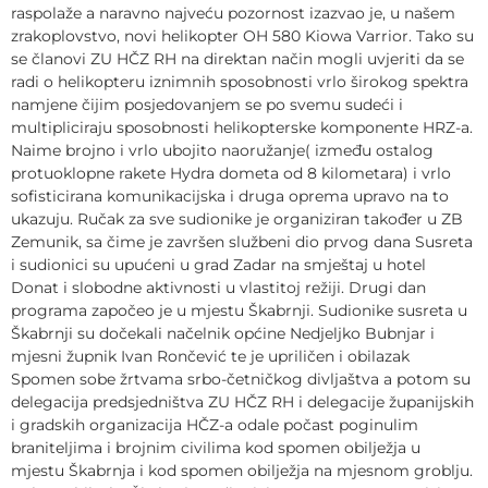
raspolaže a naravno najveću pozornost izazvao je, u našem
zrakoplovstvo, novi helikopter OH 580 Kiowa Varrior. Tako su
se članovi ZU HČZ RH na direktan način mogli uvjeriti da se
radi o helikopteru iznimnih sposobnosti vrlo širokog spektra
namjene čijim posjedovanjem se po svemu sudeći i
multipliciraju sposobnosti helikopterske komponente HRZ-a.
Naime brojno i vrlo ubojito naoružanje( između ostalog
protuoklopne rakete Hydra dometa od 8 kilometara) i vrlo
sofisticirana komunikacijska i druga oprema upravo na to
ukazuju. Ručak za sve sudionike je organiziran također u ZB
Zemunik, sa čime je završen službeni dio prvog dana Susreta
i sudionici su upućeni u grad Zadar na smještaj u hotel
Donat i slobodne aktivnosti u vlastitoj režiji. Drugi dan
programa započeo je u mjestu Škabrnji. Sudionike susreta u
Škabrnji su dočekali načelnik općine Nedjeljko Bubnjar i
mjesni župnik Ivan Rončević te je upriličen i obilazak
Spomen sobe žrtvama srbo-četničkog divljaštva a potom su
delegacija predsjedništva ZU HČZ RH i delegacije županijskih
i gradskih organizacija HČZ-a odale počast poginulim
braniteljima i brojnim civilima kod spomen obilježja u
mjestu Škabrnja i kod spomen obilježja na mjesnom groblju.