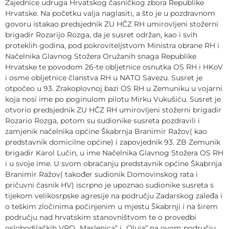
Zajednice udruga Hrvatskog časničkog zbora Republike
Hrvatske. Na početku valja naglasiti, a što je u pozdravnom
govoru istakao predsjednik ZU HČZ RH umirovljeni stožerni
brigadir Rozarijo Rozga, da je susret održan, kao i svih
proteklih godina, pod pokroviteljstvom Ministra obrane RH i
Načelnika Glavnog Stožera Oružanih snaga Republike
Hrvatske te povodom 26-te obljetnice osnutka OS RH i HKoV
i osme obljetnice članstva RH u NATO Savezu. Susret je
otpočeo u 93. Zrakoplovnoj bazi OS RH u Zemuniku u vojarni
koja nosi ime po poginulom pilotu Mirku Vukušiću. Susret je
otvorio predsjednik ZU HČZ RH umirovljeni stožerni brigadir
Rozario Rozga, potom su sudionike susreta pozdravili i
zamjenik načelnika općine Škabrnja Branimir Ražov( kao
predstavnik domicilne općine) i zapovjednik 93. ZB Zemunik
brigadir Karol Lučin, u ime Načelnika Glavnog Stožera OS RH
i u svoje ime. U svom obraćanju predstavnik općine Škabrnja
Branimir Ražov( također sudionik Domovinskog rata i
pričuvni časnik HV) iscrpno je upoznao sudionike susreta s
tijekom velikosrpske agresije na području Zadarskog zaleđa i
o teškim zločinima počinjenim u mjestu Škabrnji i na širem
području nad hrvatskim stanovništvom te o provedbi
oslobodilačkih VRO „Maslenica“ i „Oluja“ na ovom području.