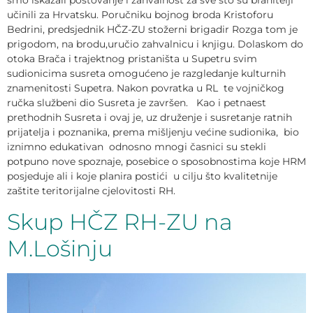
smo iskazali poštovanje i zahvalnost za sve što su branitelji
učinili za Hrvatsku. Poručniku bojnog broda Kristoforu
Bedrini, predsjednik HČZ-ZU stožerni brigadir Rozga tom je
prigodom, na brodu,uručio zahvalnicu i knjigu. Dolaskom do
otoka Brača i trajektnog pristaništa u Supetru svim
sudionicima susreta omogućeno je razgledanje kulturnih
znamenitosti Supetra. Nakon povratka u RL te vojničkog
ručka službeni dio Susreta je završen. Kao i petnaest
prethodnih Susreta i ovaj je, uz druženje i susretanje ratnih
prijatelja i poznanika, prema mišljenju većine sudionika, bio
iznimno edukativan odnosno mnogi časnici su stekli
potpuno nove spoznaje, posebice o sposobnostima koje HRM
posjeduje ali i koje planira postići u cilju što kvalitetnije
zaštite teritorijalne cjelovitosti RH.
Skup HČZ RH-ZU na
M.Lošinju