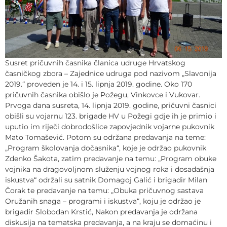
Susret pričuvnih časnika članica udruge Hrvatskog
časničkog zbora – Zajednice udruga pod nazivom „Slavonija
2019.“ proveden je 14. i 15. lipnja 2019. godine. Oko 170
pričuvnih časnika obišlo je Požegu, Vinkovce i Vukovar.
Prvoga dana susreta, 14. lipnja 2019. godine, pričuvni časnici
obišli su vojarnu 123. brigade HV u Požegi gdje ih je primio i
uputio im riječi dobrodošlice zapovjednik vojarne pukovnik
Mato Tomašević. Potom su održana predavanja na teme:
„Program školovanja dočasnika“, koje je održao pukovnik
Zdenko Šakota, zatim predavanje na temu: „Program obuke
vojnika na dragovoljnom služenju vojnog roka i dosadašnja
iskustva“ održali su satnik Domagoj Galić i brigadir Milan
Čorak te predavanje na temu: „Obuka pričuvnog sastava
Oružanih snaga – programi i iskustva“, koju je održao je
brigadir Slobodan Krstić, Nakon predavanja je održana
diskusija na tematska predavanja, a na kraju se domaćinu i