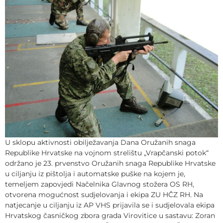
U sklopu aktivnosti obilježavanja Dana Oružanih snaga
Republike Hrvatske na vojnom strelištu „Vrapčanski potok“
održano je 23. prvenstvo Oružanih snaga Republike Hrvatske
u ciljanju iz pištolja i automatske puške na kojem je,
temeljem zapovjedi Načelnika Glavnog stožera OS RH,
otvorena mogućnost sudjelovanja i ekipa ZU HČZ RH. Na
natjecanje u ciljanju iz AP VHS prijavila se i sudjelovala ekipa
Hrvatskog časničkog zbora grada Virovitice u sastavu: Zoran