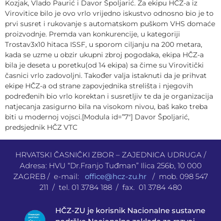
Kozjak, Vlado Paurić i Davor Špoljarić. Za ekipu HČZ-a iz
Virovitice bilo je ovo vrlo vrijedno iskustvo odnosno bio je to
prvi susret i rukovanje s automatskom puškom VHS domaće
proizvodnje. Premda van konkurencije, u kategoriji
Trostav3x10 hitaca ISSF, u sporom ciljanju na 200 metara,
kada se uzme u obzir ukupni zbroj pogodaka, ekipa HČZ-a
bila je deseta u poretku(od 14 ekipa) sa čime su Virovitički
časnici vrlo zadovoljni. Također valja istaknuti da je prihvat
ekipe HČZ-a od strane zapovjednika strelišta i njegovih
podređenih bio vrlo korektan i susretljiv te da je organizacija
natjecanja zasigurno bila na visokom nivou, baš kako treba
biti u modernoj vojsci.[Modula id=”7″] Davor Špoljarić,
predsjednik HČZ VTC
HRVATSKI ČASNIČKI ZBOR – ZAJEDNICA UDRUGA /
Adresa: HVU “Dr.Franjo Tuđman” Ilica 256b, 10 000
ZAGREB / e-mail:
office@hcz-zu.hr
/ mob. 098 547
211 / tel. 01 3784 188 / fax. 01 3784 480
HČZ-ZU je korisnik Nacionalne sustavne