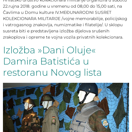
Hrvatsko društvo kolekcionara militarije organizira u subotu
22.rujna 2018. godine u vremenu od 08,00 do 15,00 sati, na
Čavlima u Domu kulture IV.MEĐUNARODNI SUSRET
KOLEKCIONARA MILITARIJE /vojne memorabilije, policijskog
i vatrogasnog znakovlja, numizmatike i filatelije/. U sklopu
susreta biti e predstavljena izložba dijelova srušenih
zrakoplova i opreme te vojna vozila privatnih kolekcionara.
Izložba »Dani Oluje«
Damira Batistića u
restoranu Novog lista