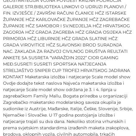
GEOSTRATEGIJA VOJNA POVIJEST KRIZNA PODRUČJA
GALERIJE STR.BIBLIOTEKA LINKOVI O UDRUZI PLANOVI /
FIN. IZVJEŠĆE / ZAVRŠNI RAČUNI ČLANICE HČZ ISTARSKE
ŽUPANIJE HČZ KARLOVAČKE ŽUPANIJE HČZ ZAGREBAČKE
ŽUPANIJE HČZ SAMOBOR I SV.NEDJELJA HČZ HRVATSKOG
ZAGORJA HČZ GRADA ZAGREBA HČZ GRADA OSIJEKA HČZ
PRIMORJA HČZ LIBURNIJE HČZ GRADA SLATINE HČZ
GRADA VIROVITICE HČZ SLAVONSKI BROD SURADNJA
NAC. ZAKLADA ZA RAZVOJ CIVILNOG DRUŠTVA REULTATI
ANKETE SA SUSRETA “VARAŽDIN 2022” CIOR GAMING
MEĐ.SUSRETI SUSRETI SPORTSKA NATJECANJA
STRELJAŠTVO SNIPER CUP TROFEJ HRVATSKOG JADRANA
KONTAKT Maketarska izložba i natjecanje Scale model show
Ovdje dodajte tekst naslova Najveća maketarska izložba i
natjecanje Scale model show održana je 3. i 4. lipnja u
zagrebačkom Family Mallu. Bogata priredba u organizaciji
Zagrebačko maketarsko modelarskog saveza okupila je
sudionike iz Austrije, Mađarske, Italije, Češke, Slovenije, Srbije,
Njemačke i Slovačke. U 17 godina postojanja izložba i
natjecanje trajali su dva dana. Nekoliko stotina vrhunskih i
prema svjetskim standardima izrađenih maketa zrakoplova,
brodova, oklopnih vozila, civilnih automobila, trkaćih