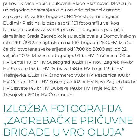
pukovnik Ivica Babić i pukovnik Vlado Blažinović. Izložbu je
uz prigodno obraćanje skupu otvorio pripadnik ratnog
zapovjedništva 100. brigade ZNG/HV stožerni brigadir
Budimir Pleština. Izložba sadrži 101 fotografiju velikog
formata i obuhvaća svih 9 pričuvnih brigada s područja
današnjeg Grada Zagreb koje su sudjelovale u Domovinskom
ratu 1991./1992. s naglaskom na 100. brigadu ZNG/HV. Izložba
će biti otvorena svake srijede od 17:00 do 20:00 sati do 22.
veljače 2023. Izložene fotografije: 99.br HV Pešćenica 100.br
HV Centar 101.br HV Susedgrad 102.br HV Novi Zagreb 144.br
HV Sesvete 145.br HV Dubrava 148.br HV Trnje 149.brHV
Trešnjevka 150.br HV Črnomerec 99.br HV Pešćenica 100.br
HV Centar . 101.br HV Susedgrad 102.br HV Novi Zagreb 144.br
HV Sesvete 145.br HV Dubrava 148.br HV Trnje 149.brHV
Trešnjevka 150.br HV Črnomerec
IZLOŽBA FOTOGRAFIJA
„ZAGREBAČKE PRIČUVNE
BRIGADE U VRO OLUJA“