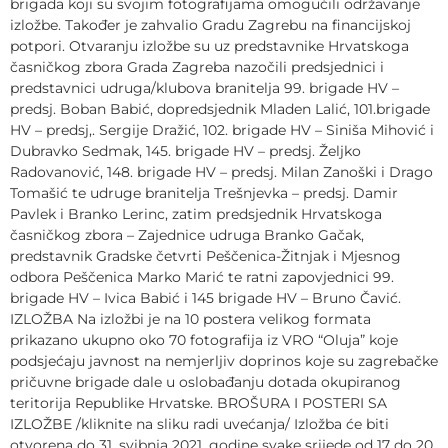
brigada koji su svojim fotografijama omogućili održavanje
izložbe. Također je zahvalio Gradu Zagrebu na financijskoj
potpori. Otvaranju izložbe su uz predstavnike Hrvatskoga
časničkog zbora Grada Zagreba nazočili predsjednici i
predstavnici udruga/klubova branitelja 99. brigade HV –
predsj. Boban Babić, dopredsjednik Mladen Lalić, 101.brigade
HV – predsj,. Sergije Dražić, 102. brigade HV – Siniša Mihović i
Dubravko Sedmak, 145. brigade HV – predsj. Željko
Radovanović, 148. brigade HV – predsj. Milan Zanoški i Drago
Tomašić te udruge branitelja Trešnjevka – predsj. Damir
Pavlek i Branko Lerinc, zatim predsjednik Hrvatskoga
časničkog zbora – Zajednice udruga Branko Gačak,
predstavnik Gradske četvrti Peščenica-Žitnjak i Mjesnog
odbora Peščenica Marko Marić te ratni zapovjednici 99.
brigade HV – Ivica Babić i 145 brigade HV – Bruno Čavić.
IZLOŽBA Na izložbi je na 10 postera velikog formata
prikazano ukupno oko 70 fotografija iz VRO “Oluja” koje
podsjećaju javnost na nemjerljiv doprinos koje su zagrebačke
pričuvne brigade dale u oslobađanju dotada okupiranog
teritorija Republike Hrvatske. BROŠURA I POSTERI SA
IZLOŽBE /kliknite na sliku radi uvećanja/ Izložba će biti
otvorena do 31. svibnja 2021. godine svake srijede od 17 do 20