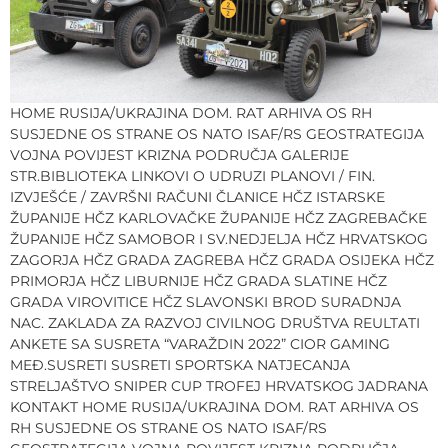
HOME RUSIJA/UKRAJINA DOM. RAT ARHIVA OS RH
SUSJEDNE OS STRANE OS NATO ISAF/RS GEOSTRATEGIJA
VOJNA POVIJEST KRIZNA PODRUČJA GALERIJE
STR.BIBLIOTEKA LINKOVI O UDRUZI PLANOVI / FIN.
IZVJEŠĆE / ZAVRŠNI RAČUNI ČLANICE HČZ ISTARSKE
ŽUPANIJE HČZ KARLOVAČKE ŽUPANIJE HČZ ZAGREBAČKE
ŽUPANIJE HČZ SAMOBOR I SV.NEDJELJA HČZ HRVATSKOG
ZAGORJA HČZ GRADA ZAGREBA HČZ GRADA OSIJEKA HČZ
PRIMORJA HČZ LIBURNIJE HČZ GRADA SLATINE HČZ
GRADA VIROVITICE HČZ SLAVONSKI BROD SURADNJA
NAC. ZAKLADA ZA RAZVOJ CIVILNOG DRUŠTVA REULTATI
ANKETE SA SUSRETA “VARAŽDIN 2022” CIOR GAMING
MEĐ.SUSRETI SUSRETI SPORTSKA NATJECANJA
STRELJAŠTVO SNIPER CUP TROFEJ HRVATSKOG JADRANA
KONTAKT HOME RUSIJA/UKRAJINA DOM. RAT ARHIVA OS
RH SUSJEDNE OS STRANE OS NATO ISAF/RS