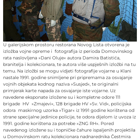
U galerijskom prostoru restorana Novog Lista otvorena je
izložba vojne opreme i fotografija iz perioda Domovinskog
rata naslovljena »Dani Oluje« autora Damira Batistića,
branitelja i kolekcionara, te autora više uspješnih izložbi na tu
temu. Na izložbi se mogu vidjeti fotografije vojarne u Klani
nastale 1991. godine snimljene pri pripremama za osvajanje
vojnih objekata kodnog naziva »Susjed«, te originalni
primjerak karte napada za osvajanje iste vojarne. Uz
navedene eksponate izložene su i kompletne odore 111
brigade HV »Zmajevi«, 128 brigade HV »Sv. Vid«, policijska
odora maskirnog uzorka »Tigar« iz 1991 godine korištena od
strane specijalne jedinice policije, te odora dijelom iz uvoza iz
1991. godine korištena za potrebe »ZNG RH«. Pored
navedenog izložene su i topničke čahure ispaljenih projektila
u Domovinskom ratu kolekcionara nadnarednika Čestmira