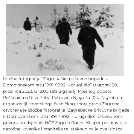
Izložba fotografija “Zagrebačke pričuvne brigade u
Domovinskom ratu 1991./1992. – drugi dio” U utorak 20.
prosinca 2022. u 18:00 sati u galeriji Mjesnog odbora
Peščenica u Ulici Petra Petrovića Njegoša 10 u Zagrebu u
organizaciji Hrvatskoga časničkog zbora grada Zagreba
otvorena je izložba fotografija “Zagrebačke pričuvne brigade
u Domovinskom ratu 1991./1992. – drugi dio”. U uvodnom
govoru predsjednik HČZ Zagreb Rudolf Klicper pozdravio je
nazočne uzvanike i branitelje te istaknuo da je ova izložba