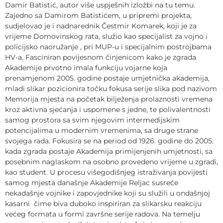
Damir Batistić, autor više uspješnih izložbi na tu temu.
Zajedno sa Damirom Batistićem, u pripremi projekta,
sudjelovao je i nadnarednik Čestmir Komarek, koji je za
vrijeme Domovinskog rata, služio kao specijalist za vojno i
policijsko naoružanje , pri MUP-u i specijalnim postrojbama
HV-a. Fasciniran povijesnom činjenicom kako je zgrada
Akademije prvotno imala funkciju vojarne koja
prenamjenom 2005. godine postaje umjetnička akademija,
mladi slikar pozicionira točku fokusa serije slika pod nazivom
Memorija mjesta na početak bilježenja prolaznosti vremena
kroz aktivna sjećanja i uspomene s jedne, te polivalentnosti
samog prostora sa svim njegovim intermedijskim
potencijalima u modernim vremenima, sa druge strane
svojega rada. Fokusira se na period od 1926. godine do 2005.
kada zgrada postaje Akademija primijenjenih umjetnosti, sa
posebnim naglaskom na osobno provedeno vrijeme u zgradi,
kao student. U procesu višegodišnjeg istraživanja povijesti
samog mjesta današnje Akademije Reljac susreće
nekadašnje vojnike i zapovjednike koji su služili u ondašnjoj
kasarni čime biva duboko inspiriran za slikarsku reakciju
većeg formata u formi završne serije radova. Na temelju