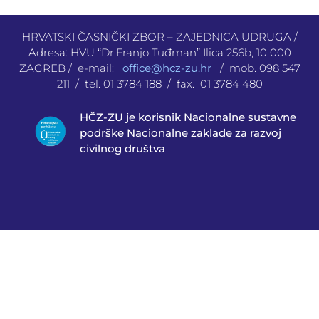
HRVATSKI ČASNIČKI ZBOR – ZAJEDNICA UDRUGA /
Adresa: HVU “Dr.Franjo Tuđman” Ilica 256b, 10 000
ZAGREB / e-mail:
office@hcz-zu.hr
/ mob. 098 547
211 / tel. 01 3784 188 / fax. 01 3784 480
HČZ-ZU je korisnik Nacionalne sustavne
podrške Nacionalne zaklade za razvoj
civilnog društva