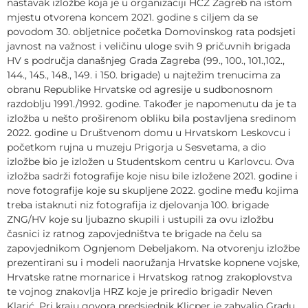
nastavak izložbe koja je u organizaciji HĆZ Zagreb na istom
mjestu otvorena koncem 2021. godine s ciljem da se
povodom 30. obljetnice početka Domovinskog rata podsjeti
javnost na važnost i veličinu uloge svih 9 pričuvnih brigada
HV s područja današnjeg Grada Zagreba (99., 100., 101.,102.,
144., 145., 148., 149. i 150. brigade) u najtežim trenucima za
obranu Republike Hrvatske od agresije u sudbonosnom
razdoblju 1991./1992. godine. Također je napomenutu da je ta
izložba u nešto proširenom obliku bila postavljena sredinom
2022. godine u Društvenom domu u Hrvatskom Leskovcu i
početkom rujna u muzeju Prigorja u Sesvetama, a dio
izložbe bio je izložen u Studentskom centru u Karlovcu. Ova
izložba sadrži fotografije koje nisu bile izložene 2021. godine i
nove fotografije koje su skupljene 2022. godine među kojima
treba istaknuti niz fotografija iz djelovanja 100. brigade
ZNG/HV koje su ljubazno skupili i ustupili za ovu izložbu
časnici iz ratnog zapovjedništva te brigade na čelu sa
zapovjednikom Ognjenom Debeljakom. Na otvorenju izložbe
prezentirani su i modeli naoružanja Hrvatske kopnene vojske,
Hrvatske ratne mornarice i Hrvatskog ratnog zrakoplovstva
te vojnog znakovlja HRZ koje je priredio brigadir Neven
Klarić. Pri kraju govora predsjednik Klicper je zahvalio Gradu