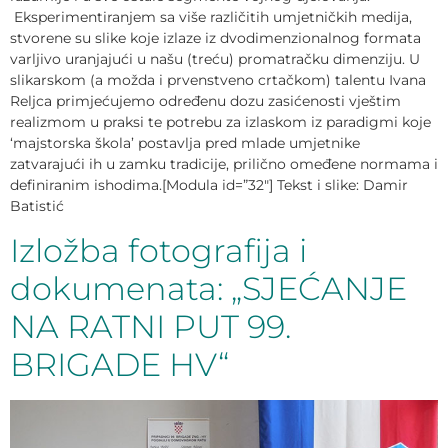
Eksperimentiranjem sa više različitih umjetničkih medija,
stvorene su slike koje izlaze iz dvodimenzionalnog formata
varljivo uranjajući u našu (treću) promatračku dimenziju. U
slikarskom (a možda i prvenstveno crtačkom) talentu Ivana
Reljca primjećujemo određenu dozu zasićenosti vještim
realizmom u praksi te potrebu za izlaskom iz paradigmi koje
‘majstorska škola’ postavlja pred mlade umjetnike
zatvarajući ih u zamku tradicije, prilično omeđene normama i
definiranim ishodima.[Modula id=”32″] Tekst i slike: Damir
Batistić
Izložba fotografija i
dokumenata: „SJEĆANJE
NA RATNI PUT 99.
BRIGADE HV“