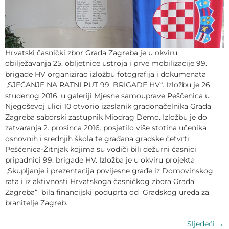
Hrvatski časnički zbor Grada Zagreba je u okviru
obilježavanja 25. obljetnice ustroja i prve mobilizacije 99.
brigade HV organizirao izložbu fotografija i dokumenata
„SJEĆANJE NA RATNI PUT 99. BRIGADE HV“. Izložbu je 26.
studenog 2016. u galeriji Mjesne samouprave Peščenica u
Njegoševoj ulici 10 otvorio izaslanik gradonačelnika Grada
Zagreba saborski zastupnik Miodrag Demo. Izložbu je do
zatvaranja 2. prosinca 2016. posjetilo više stotina učenika
osnovnih i srednjih škola te građana gradske četvrti
Peščenica-Žitnjak kojima su vodiči bili dežurni časnici
pripadnici 99. brigade HV. Izložba je u okviru projekta
„Skupljanje i prezentacija povijesne građe iz Domovinskog
rata i iz aktivnosti Hrvatskoga časničkog zbora Grada
Zagreba“ bila financijski poduprta od Gradskog ureda za
branitelje Zagreb.
Sljedeći
→