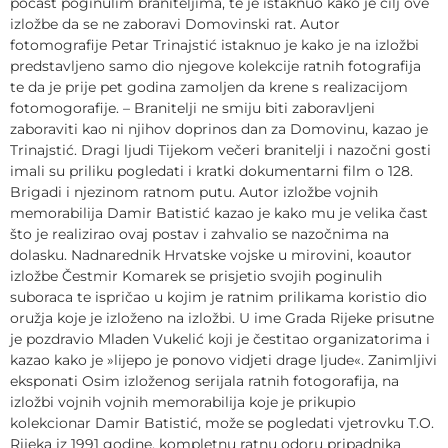
počast poginulim braniteljima, te je istaknuo kako je cilj ove
izložbe da se ne zaboravi Domovinski rat. Autor
fotomografije Petar Trinajstić istaknuo je kako je na izložbi
predstavljeno samo dio njegove kolekcije ratnih fotografija
te da je prije pet godina zamoljen da krene s realizacijom
fotomogorafije. – Branitelji ne smiju biti zaboravljeni
zaboraviti kao ni njihov doprinos dan za Domovinu, kazao je
Trinajstić. Dragi ljudi Tijekom večeri branitelji i nazočni gosti
imali su priliku pogledati i kratki dokumentarni film o 128.
Brigadi i njezinom ratnom putu. Autor izložbe vojnih
memorabilija Damir Batistić kazao je kako mu je velika čast
što je realizirao ovaj postav i zahvalio se nazočnima na
dolasku. Nadnarednik Hrvatske vojske u mirovini, koautor
izložbe Čestmir Komarek se prisjetio svojih poginulih
suboraca te ispričao u kojim je ratnim prilikama koristio dio
oružja koje je izloženo na izložbi. U ime Grada Rijeke prisutne
je pozdravio Mladen Vukelić koji je čestitao organizatorima i
kazao kako je »lijepo je ponovo vidjeti drage ljude«. Zanimljivi
eksponati Osim izloženog serijala ratnih fotogorafija, na
izložbi vojnih vojnih memorabilija koje je prikupio
kolekcionar Damir Batistić, može se pogledati vjetrovku T.O.
Rijeka iz 1991 godine, kompletnu ratnu odoru pripadnika