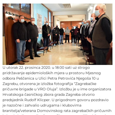
U utorak 22. prosinca 2020. u 18:00 sati uz strogo
pridržavanje epidemioloških mjera u prostoru Mjesnog
odbora Peščenica u Ulici Petra Petrovića Njegoša 10 u
Zagrebu, otvorena je izložba fotografija “Zagrebačke
pričuvne brigade u VRO Oluja”. Izložbu je u ime organizatora
Hrvatskoga časničkog zbora grada Zagreba otvorio
predsjednik Rudolf Klicper. U prigodnom govoru pozdravio
je nazočne i zahvalio udrugama i klubovima
branitelja/veterana Domovinskog rata zagrebačkih pričuvnih