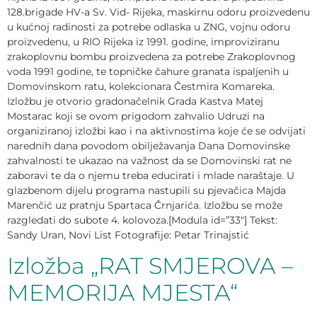
128.brigade HV-a Sv. Vid- Rijeka, maskirnu odoru proizvedenu
u kućnoj radinosti za potrebe odlaska u ZNG, vojnu odoru
proizvedenu, u RIO Rijeka iz 1991. godine, improviziranu
zrakoplovnu bombu proizvedena za potrebe Zrakoplovnog
voda 1991 godine, te topničke čahure granata ispaljenih u
Domovinskom ratu, kolekcionara Čestmira Komareka.
Izložbu je otvorio gradonačelnik Grada Kastva Matej
Mostarac koji se ovom prigodom zahvalio Udruzi na
organiziranoj izložbi kao i na aktivnostima koje će se odvijati
narednih dana povodom obilježavanja Dana Domovinske
zahvalnosti te ukazao na važnost da se Domovinski rat ne
zaboravi te da o njemu treba educirati i mlade naraštaje. U
glazbenom dijelu programa nastupili su pjevačica Majda
Marenčić uz pratnju Spartaca Črnjarića. Izložbu se može
razgledati do subote 4. kolovoza.[Modula id=”33″] Tekst:
Sandy Uran, Novi List Fotografije: Petar Trinajstić
Izložba „RAT SMJEROVA –
MEMORIJA MJESTA“