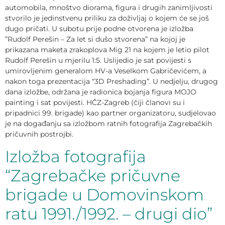
automobila, mnoštvo diorama, figura i drugih zanimljivosti
stvorilo je jedinstvenu priliku za doživljaj o kojem će se još
dugo pričati. U subotu prije podne otvorena je izložba
”Rudolf Perešin – Za let si dušo stvorena” na kojoj je
prikazana maketa zrakoplova Mig 21 na kojem je letio pilot
Rudolf Perešin u mjerilu 1:5. Uslijedio je sat povijesti s
umirovljenim generalom HV-a Veselkom Gabričevićem, a
nakon toga prezentacija “3D Preshading”. U nedjelju, drugog
dana izložbe, održana je radionica bojanja figura MOJO
painting i sat povijesti. HČZ-Zagreb (čiji članovi su i
pripadnici 99. brigade) kao partner organizatoru, sudjelovao
je na događanju sa izložbom ratnih fotografija Zagrebačkih
pričuvnih postrojbi.
Izložba fotografija
“Zagrebačke pričuvne
brigade u Domovinskom
ratu 1991./1992. – drugi dio”