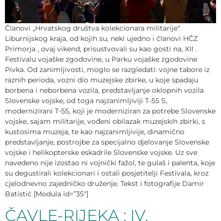
Članovi „Hrvatskog društva kolekcionara militarije“
Liburnijskog kraja, od kojih su, neki ujedno i članovi HČZ
Primorja , ovaj vikend, prisustvovali su kao gosti na, XII .
Festivalu vojaške zgodovine, u Parku vojaške zgodovine
Pivka. Od zanimljivosti, moglo se razgledati: vojne tabore iz
raznih perioda, vozni dio muzejske zbirke, u koje spadaju
borbena i neborbena vozila, predstavljanje oklopnih vozila
Slovenske vojske, od toga najzanimljiviji T-55 S,
modernizirani T-55, koji je moderniziran za potrebe Slovenske
vojske, sajam militarije, vođeni obilazak muzejskih zbirki, s
kustosima muzeja, te kao najzanimljivije, dinamično
predstavljanje, postrojbe za specijalno djelovanje Slovenske
vojske i helikopterske eskadrile Slovenske vojske. Uz sve
navedeno nije izostao ni vojnički fažol, te gulaš i palenta, koje
su degustirali kolekcionari i ostali posjetitelji Festivala, kroz
cjelodnevno zajedničko druženje. Tekst i fotografije Damir
Batistić [Modula id=”35″]
ČAVLE-RIJEKA : IV.