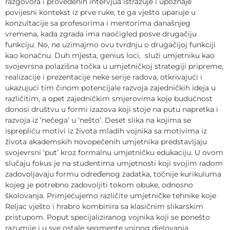
razgovora i provedenih intervjua istražuje i upoznaje
povijesni kontekst iz prve ruke, te ga vješto uparuje u
konzultacije sa profesorima i mentorima današnjeg
vremena, kada zgrada ima naočigled posve drugačiju
funkciju. No, ne uzimajmo ovu tvrdnju o drugačijoj funkciji
kao konačnu. Duh mjesta, genius loci, služi umjetniku kao
svojevrsna polazišna točka u umjetničkoj strategiji pripreme,
realizacije i prezentacije neke serije radova, otkrivajući i
ukazujući tim činom potencijale razvoja zajedničkih ideja u
različitim, a opet zajedničkim smjerovima koje budućnost
donosi društvu u formi izazova koji stoje na putu napretka i
razvoja iz ‘nečega’ u ‘nešto’. Deset slika na kojima se
isprepliću motivi iz života mladih vojnika sa motivima iz
života akademskih novopečenih umjetnika predstavljaju
svojevrsni ‘put’ kroz formalnu umjetničku edukaciju. U ovom
slučaju fokus je na studentima umjetnosti koji svojim radom
zadovoljavaju formu određenog zadatka, točnije kurikuluma
kojeg je potrebno zadovoljiti tokom obuke, odnosno
školovanja. Primjećujemo različite umjetničke tehnike koje
Reljac vješto i hrabro kombinira sa klasičnim slikarskim
pristupom. Poput specijaliziranog vojnika koji se ponešto
razumije i u sve ostale segmente vojnog djelovanja.