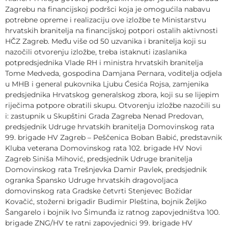
Zagrebu na financijskoj podršci koja je omogućila nabavu
potrebne opreme i realizaciju ove izložbe te Ministarstvu
hrvatskih branitelja na financijskoj potpori ostalih aktivnosti
HČZ Zagreb. Među više od 50 uzvanika i branitelja koji su
nazočili otvorenju izložbe, treba istaknuti izaslanika
potpredsjednika Vlade RH i ministra hrvatskih branitelja
Tome Medveda, gospodina Damjana Pernara, voditelja odjela
u MHB i general pukovnika Ljubu Ćesića Rojsa, zamjenika
predsjednika Hrvatskog generalskog zbora, koji su se lijepim
riječima potpore obratili skupu. Otvorenju izložbe nazočili su
i: zastupnik u Skupštini Grada Zagreba Nenad Predovan,
predsjednik Udruge hrvatskih branitelja Domovinskog rata
99. brigade HV Zagreb – Peščenica Boban Babić, predstavnik
Kluba veterana Domovinskog rata 102. brigade HV Novi
Zagreb Siniša Mihović, predsjednik Udruge branitelja
Domovinskog rata Trešnjevka Damir Pavlek, predsjednik
ogranka Špansko Udruge hrvatskih dragovoljaca
domovinskog rata Gradske četvrti Stenjevec Božidar
Kovačić, stožerni brigadir Budimir Pleština, bojnik Željko
Šangarelo i bojnik Ivo Šimunđa iz ratnog zapovjedništva 100.
brigade ZNG/HV te ratni zapovjednici 99. brigade HV