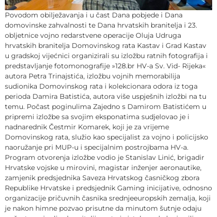
Povodom obilježavanja i u čast Dana pobjede i Dana
domovinske zahvalnosti te Dana hrvatskih branitelja i 23.
obljetnice vojno redarstvene operacije Oluja Udruga
hrvatskih branitelja Domovinskog rata Kastav i Grad Kastav
u gradskoj vijećnici organizirali su izložbu ratnih fotografija i
predstavljanje fotomonografije »128.br HV-a Sv. Vid- Rijeka«
autora Petra Trinajstića, izložbu vojnih memorabilija
sudionika Domovinskog rata i kolekcionara odora iz toga
perioda Damira Batistića, autora više uspješnih izložbi na tu
temu. Počast poginulima Zajedno s Damirom Batistićem u
pripremi izložbe sa svojim eksponatima sudjelovao je i
nadnarednik Čestmir Komarek, koji je za vrijeme
Domovinskog rata, služio kao specijalist za vojno i policijsko
naoružanje pri MUP-u i specijalnim postrojbama HV-a.
Program otvorenja izložbe vodio je Stanislav Linić, brigadir
Hrvatske vojske u mirovini, magistar inženjer aeronautike,
zamjenik predsjednika Saveza Hrvatskog časničkog zbora
Republike Hrvatske i predsjednik Gaming inicijative, odnosno
organizacije pričuvnih časnika srednjeeuropskih zemalja, koji
je nakon himne pozvao prisutne da minutom šutnje odaju