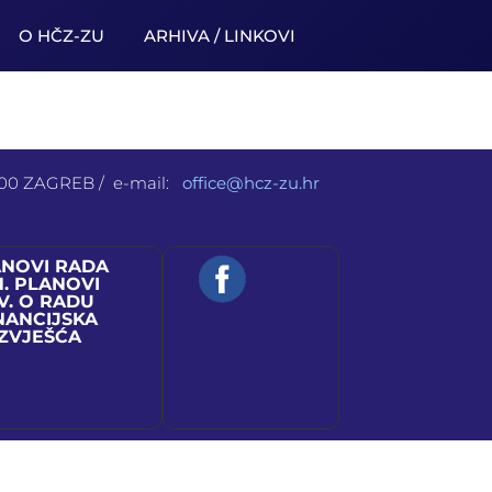
O HČZ-ZU
ARHIVA / LINKOVI
 000 ZAGREB / e-mail:
office@hcz-zu.hr
ANOVI RADA
N. PLANOVI
V. O RADU
NANCIJSKA
IZVJEŠĆA