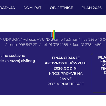
URADNJA
DOM. RAT
OBLJETNICE
PLAN 2026
UDRUGA / Adresa: HVU “Dr.Franjo Tuđman” Ilica 256b, 10
/ mob. 098 547 211 / tel. 01 3784 188 / fax. 01 3784 480
nalne sustavne
PL
FINANCIRANJE
e za razvoj civilnog
FI
AKTIVNOSTI HČZ-ZU U
IZ
2026.GODINI
FI
KROZ PRIJAVE NA
JAVNE
POZIVE/NATJEČAJE