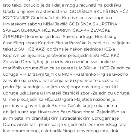
Isto tako, poručio je da i dalje mogu računati na podršku
Grada u njihovim aktivnostima. GODIŠNJA SKUPŠTINA HČZ
KOPRIVNICE Gradonačelnik Koprivnice i zastupnik u
Hrvatskom saboru Mišel Jakšić GODIŠNJA SKUPŠTINA
SAVEZA UDRUGA HČZ KOPRIVNIČKO-KRIŽEVAČKE
ŽUPANIJE Redovna sjednica Saveza udruga Hrvatskog
časničkog zbora Koprivničko-križevačke županije (u daljnjem
tekstu: SU HČZ KKŽ) održana je nakon sjednice HČZ-a
Koprivnice. Sjednicu je otvorio predsjednik SU HČZ KKŽ
Zdravko Dimač, koji je pozdravio nazočne izaslanike iz
matičnih udruga-članica te goste iz MORH-a i HČZ-Zajednice
udruga RH. Državni tajnik u MORH-u Branko Hrg se uvodno
zahvalio na pozivu nazočenja radu sjednice te ukazao na
područja suradnje u kojima svoj doprinos mogu pružiti
udruge udružene u Hrvatski časnički zbor -Zajednicu udruga.
U ime predsjednika HČZ-ZU Igora Majetića nazočne je
pozdravio glavni tajnik Branko Gačak, koji je ukazao na
obilježja udruga Hrvatskog časničkog zbora. Zajedničko sa
svim ostalim braniteljskim i stradalničkim udrugama je
Domovinski rat i promicanje vrijednosti Domovinskog rata
kao obrambenog, oslobodilačkog i pravednog rata, dok