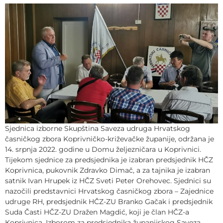
Sjednica izborne Skupština Saveza udruga Hrvatskog
časničkog zbora Koprivničko-križevačke županije, održana je
14. srpnja 2022. godine u Domu željezničara u Koprivnici.
Tijekom sjednice za predsjednika je izabran predsjednik HČZ
Koprivnica, pukovnik Zdravko Dimač, a za tajnika je izabran
satnik Ivan Hrupek iz HČZ Sveti Peter Orehovec. Sjednici su
nazočili predstavnici Hrvatskog časničkog zbora – Zajednice
udruge RH, predsjednik HČZ-ZU Branko Gačak i predsjednik
Suda Časti HČZ-ZU Dražen Magdić, koji je član HČZ-a
Koprivnica. Izborom za predsjednika županijskog Saveza