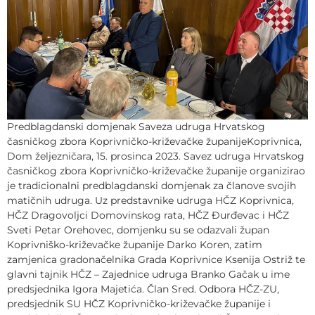
Predblagdanski domjenak Saveza udruga Hrvatskog
časničkog zbora Koprivničko-križevačke županijeKoprivnica,
Dom željezničara, 15. prosinca 2023. Savez udruga Hrvatskog
časničkog zbora Koprivničko-križevačke županije organizirao
je tradicionalni predblagdanski domjenak za članove svojih
matičnih udruga. Uz predstavnike udruga HČZ Koprivnica,
HČZ Dragovoljci Domovinskog rata, HČZ Đurđevac i HČZ
Sveti Petar Orehovec, domjenku su se odazvali župan
Koprivniško-križevačke županije Darko Koren, zatim
zamjenica gradonačelnika Grada Koprivnice Ksenija Ostriž te
glavni tajnik HČZ – Zajednice udruga Branko Gačak u ime
predsjednika Igora Majetića. Član Sred. Odbora HČZ-ZU,
predsjednik SU HČZ Koprivničko-križevačke županije i