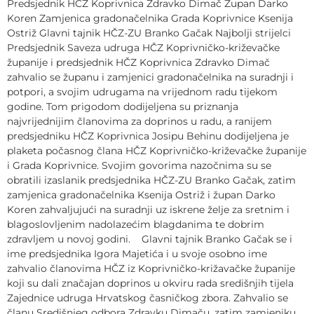
Predsjednik HČZ Koprivnica Zdravko Dimač Župan Darko
Koren Zamjenica gradonačelnika Grada Koprivnice Ksenija
Ostriž Glavni tajnik HČZ-ZU Branko Gačak Najbolji strijelci
Predsjednik Saveza udruga HČZ Koprivničko-križevačke
županije i predsjednik HČZ Koprivnica Zdravko Dimač
zahvalio se županu i zamjenici gradonačelnika na suradnji i
potpori, a svojim udrugama na vrijednom radu tijekom
godine. Tom prigodom dodijeljena su priznanja
najvrijednijim članovima za doprinos u radu, a ranijem
predsjedniku HČZ Koprivnica Josipu Behinu dodijeljena je
plaketa počasnog člana HČZ Koprivničko-križevačke županije
i Grada Koprivnice. Svojim govorima nazočnima su se
obratili izaslanik predsjednika HČZ-ZU Branko Gačak, zatim
zamjenica gradonačelnika Ksenija Ostriž i župan Darko
Koren zahvaljujući na suradnji uz iskrene želje za sretnim i
blagoslovljenim nadolazećim blagdanima te dobrim
zdravljem u novoj godini. Glavni tajnik Branko Gačak se i
ime predsjednika Igora Majetića i u svoje osobno ime
zahvalio članovima HČZ iz Koprivničko-križavačke županije
koji su dali značajan doprinos u okviru rada središnjih tijela
Zajednice udruga Hrvatskog časničkog zbora. Zahvalio se
članu Središnjeg odbora Zdravku Dimaču, zatim zamjeniku