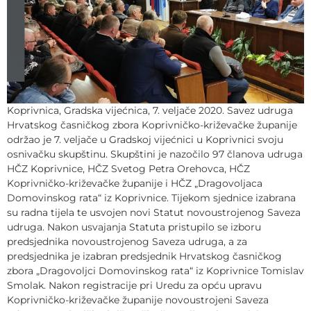
Koprivnica, Gradska vijećnica, 7. veljače 2020. Savez udruga
Hrvatskog časničkog zbora Koprivničko-križevačke županije
održao je 7. veljače u Gradskoj vijećnici u Koprivnici svoju
osnivačku skupštinu. Skupštini je nazočilo 97 članova udruga
HČZ Koprivnice, HČZ Svetog Petra Orehovca, HČZ
Koprivničko-križevačke županije i HČZ „Dragovoljaca
Domovinskog rata“ iz Koprivnice. Tijekom sjednice izabrana
su radna tijela te usvojen novi Statut novoustrojenog Saveza
udruga. Nakon usvajanja Statuta pristupilo se izboru
predsjednika novoustrojenog Saveza udruga, a za
predsjednika je izabran predsjednik Hrvatskog časničkog
zbora „Dragovoljci Domovinskog rata“ iz Koprivnice Tomislav
Smolak. Nakon registracije pri Uredu za opću upravu
Koprivničko-križevačke županije novoustrojeni Saveza