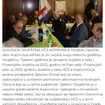
GODIŠNJA SKUPŠTINA HČZ KOPRIVNICE Hrvatski časnički
zbor Koprivnica održao je 24. veljače svoju redovnu godišnju
Skupštinu. Tijekom sjednice je usvojeno Izvješće o radu i
Financijsko izvješće za 2022. godinu te Plan rada i Financijski
plan za 2023. godinu. Izvješće o radu HČZ-a Koprivnica je
podnio predsjednik Zdravko Dimač koji je izrazio
zadovoljstvo s izvršenim planiranim aktivnostima te brojem
članova koji su u njima sudjelovali. Sjednici Skupštine je u
nazočio gradonačelnik Koprivnice i zastupnik u Hrvatskom
saboru Mišel Jakšić, koji je obraćajući se nazočnim članovima
iskazao veliku zahvalnost na sudjelovanju HČZ-u u svim
važnijim događajima i manifestacijama u organizaciji Grada.