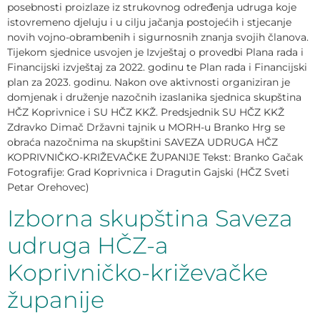
posebnosti proizlaze iz strukovnog određenja udruga koje
istovremeno djeluju i u cilju jačanja postojećih i stjecanje
novih vojno-obrambenih i sigurnosnih znanja svojih članova.
Tijekom sjednice usvojen je Izvještaj o provedbi Plana rada i
Financijski izvještaj za 2022. godinu te Plan rada i Financijski
plan za 2023. godinu. Nakon ove aktivnosti organiziran je
domjenak i druženje nazočnih izaslanika sjednica skupština
HČZ Koprivnice i SU HČZ KKŽ. Predsjednik SU HČZ KKŽ
Zdravko Dimač Državni tajnik u MORH-u Branko Hrg se
obraća nazočnima na skupštini SAVEZA UDRUGA HČZ
KOPRIVNIČKO-KRIŽEVAČKE ŽUPANIJE Tekst: Branko Gačak
Fotografije: Grad Koprivnica i Dragutin Gajski (HČZ Sveti
Petar Orehovec)
Izborna skupština Saveza
udruga HČZ-a
Koprivničko-križevačke
županije