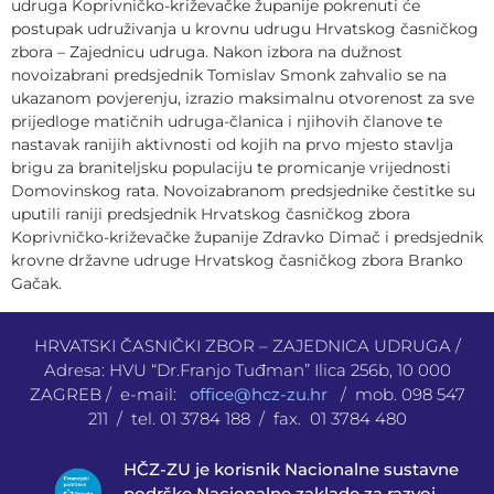
udruga Koprivničko-križevačke županije pokrenuti će
postupak udruživanja u krovnu udrugu Hrvatskog časničkog
zbora – Zajednicu udruga. Nakon izbora na dužnost
novoizabrani predsjednik Tomislav Smonk zahvalio se na
ukazanom povjerenju, izrazio maksimalnu otvorenost za sve
prijedloge matičnih udruga-članica i njihovih članove te
nastavak ranijih aktivnosti od kojih na prvo mjesto stavlja
brigu za braniteljsku populaciju te promicanje vrijednosti
Domovinskog rata. Novoizabranom predsjednike čestitke su
uputili raniji predsjednik Hrvatskog časničkog zbora
Koprivničko-križevačke županije Zdravko Dimač i predsjednik
krovne državne udruge Hrvatskog časničkog zbora Branko
Gačak.
HRVATSKI ČASNIČKI ZBOR – ZAJEDNICA UDRUGA /
Adresa: HVU “Dr.Franjo Tuđman” Ilica 256b, 10 000
ZAGREB / e-mail:
office@hcz-zu.hr
/ mob. 098 547
211 / tel. 01 3784 188 / fax. 01 3784 480
HČZ-ZU je korisnik Nacionalne sustavne
podrške Nacionalne zaklade za razvoj