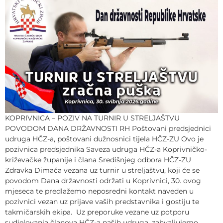
KOPRIVNICA – POZIV NA TURNIR U STRELJAŠTVU
POVODOM DANA DRŽAVNOSTI RH Poštovani predsjednici
udruga HČZ-a, poštovani dužnosnici tijela HČZ-ZU Ovo je
pozivnica predsjednika Saveza udruga HČZ-a Koprivničko-
križevačke županije i člana Središnjeg odbora HČZ-ZU
Zdravka Dimača vezana uz turnir u streljaštvu, koji će se
povodom Dana državnosti održati u Koprivnici, 30. ovog
mjeseca te predlažemo neposredni kontakt naveden u
pozivnici vezan uz prijave vaših predstavnika i gostiju te
takmičarskih ekipa. Uz preporuke vezane uz potporu
sudjelovanja članova HČZ-a naših udruga, zahvaljujemo