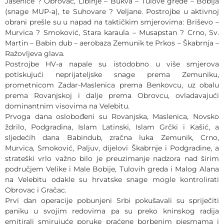
Jasenice ? Obrovac, Libinje – Bukva – Tulove grede – Bobija
(snage MUP-a), te Suhovare ? Veljane. Postrojbe u aktivnoj
obrani prešle su u napad na taktičkim smjerovima: Briševo –
Murvica ? Smoković, Stara karaula – Musapstan ? Crno, Sv.
Martin – Babin dub – aerobaza Zemunik te Prkos – Škabrnja –
Ražovljeva glava.
Postrojbe HV-a napale su istodobno u više smjerova
potiskujući neprijateljske snage prema Zemuniku,
prometnicom Zadar-Maslenica prema Benkovcu, uz obalu
prema Rovanjskoj i dalje prema Obrovcu, ovladavajući
dominantnim visovima na Velebitu.
Prvoga dana oslobođeni su Rovanjska, Maslenica, Novsko
ždrilo, Podgradina, Islam Latinski, Islam Grčki i Kašić, a
sljedećih dana Babindub, zračna luka Zemunik, Crno,
Murvica, Smoković, Paljuv, dijelovi Škabrnje i Podgradine, a
strateški vrlo važno bilo je preuzimanje nadzora nad širim
područjem Velike i Male Bobije, Tulovih greda i Malog Alana
na Velebitu odakle su hrvatske snage mogle kontrolirati
Obrovac i Gračac.
Prvi dan operacije pobunjeni Srbi pokušavali su spriječiti
paniku u svojim redovima pa su preko kninskog radija
emitirali smirujuće poruke praćene borbenim pjesmama i