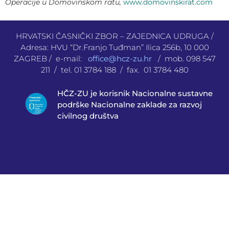
Operacije u Domovinskom ratu,
www.domovinskirat.com
HRVATSKI ČASNIČKI ZBOR – ZAJEDNICA UDRUGA /
Adresa: HVU “Dr.Franjo Tuđman” Ilica 256b, 10 000
ZAGREB / e-mail:
office@hcz-zu.hr
/ mob. 098 547
211 / tel. 01 3784 188 / fax. 01 3784 480
HČZ-ZU je korisnik Nacionalne sustavne
podrške Nacionalne zaklade za razvoj
civilnog društva