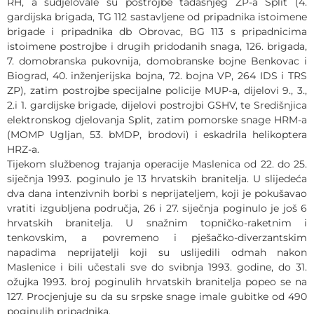
RH, a sudjelovale su postrojbe tadašnjeg ZP-a Split (4.
gardijska brigada, TG 112 sastavljene od pripadnika istoimene
brigade i pripadnika db Obrovac, BG 113 s pripadnicima
istoimene postrojbe i drugih pridodanih snaga, 126. brigada,
7. domobranska pukovnija, domobranske bojne Benkovac i
Biograd, 40. inženjerijska bojna, 72. bojna VP, 264 IDS i TRS
ZP), zatim postrojbe specijalne policije MUP-a, dijelovi 9., 3.,
2.i 1. gardijske brigade, dijelovi postrojbi GSHV, te Središnjica
elektronskog djelovanja Split, zatim pomorske snage HRM-a
(MOMP Ugljan, 53. bMDP, brodovi) i eskadrila helikoptera
HRZ-a.
Tijekom službenog trajanja operacije Maslenica od 22. do 25.
siječnja 1993. poginulo je 13 hrvatskih branitelja. U slijedeća
dva dana intenzivnih borbi s neprijateljem, koji je pokušavao
vratiti izgubljena područja, 26 i 27. siječnja poginulo je još 6
hrvatskih branitelja. U snažnim topničko-raketnim i
tenkovskim, a povremeno i pješačko-diverzantskim
napadima neprijatelji koji su uslijedili odmah nakon
Maslenice i bili učestali sve do svibnja 1993. godine, do 31.
ožujka 1993. broj poginulih hrvatskih branitelja popeo se na
127. Procjenjuje su da su srpske snage imale gubitke od 490
poginulih pripadnika.