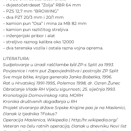
– dvjestočetrdeset “Zolja” RBR 64 mm
– PZS 12,7 mm “BROWING”
– dva PZT 20/3 mm i 20/1 mm
– kamion pun “Osa” i mina za MB 82 mm
– kamion pun različitog streljiva
– inženjerijski pribor i alat
– streljivo raznog kalibra oko 12000
– dva terenska vozila i ostala razna vojna oprema.
LITERATURA:
Sudjelovanje u izradi raščlambe b/d ZP-s Split za 1993.
Povjesnice i ratni put Zapovjedništva i postrojbi ZP Split
Sve moje bitke, knjiga generala Janka Bobetka, 1996.
Rat u Hrvatskoj 1991-1995, Polemos 1998, dr. Ozren Žunec
Obraćanje Vlade RH Vijeću sigurnosti, 25. siječnja 1993.
Kronologija Domovinskog rata, MORH
Kronika društvenih događanja u RH
Projekt stvaranja države Srpske Krajine pao je na Maslenici,
članak iz tjednika ?Fokus?
Operacija Maslenica, Wikipedia ( http:/hr.wikipedia.org/
Veteran na čelu ratnih operacija, članak u dnevniku Novi list