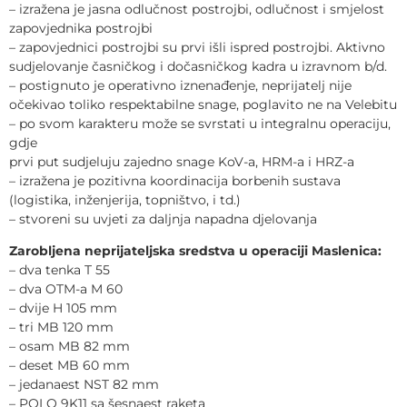
– izražena je jasna odlučnost postrojbi, odlučnost i smjelost
zapovjednika postrojbi
– zapovjednici postrojbi su prvi išli ispred postrojbi. Aktivno
sudjelovanje časničkog i dočasničkog kadra u izravnom b/d.
– postignuto je operativno iznenađenje, neprijatelj nije
očekivao toliko respektabilne snage, poglavito ne na Velebitu
– po svom karakteru može se svrstati u integralnu operaciju,
gdje
prvi put sudjeluju zajedno snage KoV-a, HRM-a i HRZ-a
– izražena je pozitivna koordinacija borbenih sustava
(logistika, inženjerija, topništvo, i td.)
– stvoreni su uvjeti za daljnja napadna djelovanja
Zarobljena neprijateljska sredstva u operaciji Maslenica:
– dva tenka T 55
– dva OTM-a M 60
– dvije H 105 mm
– tri MB 120 mm
– osam MB 82 mm
– deset MB 60 mm
– jedanaest NST 82 mm
– POLO 9K11 sa šesnaest raketa