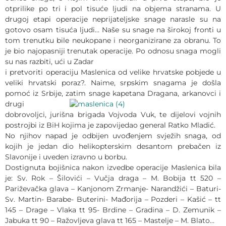
otprilike po tri i pol tisuće ljudi na objema stranama. U
drugoj etapi operacije neprijateljske snage narasle su na
gotovo osam tisuća ljudi… Naše su snage na širokoj fronti u
tom trenutku bile neukopane i neorganizirane za obranu. To
je bio najopasniji trenutak operacije. Po odnosu snaga mogli
su nas razbiti, ući u Zadar
i pretvoriti operaciju Maslenica od velike hrvatske pobjede u
veliki hrvatski poraz?. Naime, srpskim snagama je došla
pomoć iz Srbije, zatim snage kapetana Dragana, arkanovci i
drugi
dobrovoljci, jurišna brigada Vojvoda Vuk, te dijelovi vojnih
postrojbi iz BiH kojima je zapovijedao general Ratko Mladić.
No njihov napad je odbijen uvođenjem svježih snaga, od
kojih je jedan dio helikopterskim desantom prebačen iz
Slavonije i uveden izravno u borbu.
Dostignuta bojišnica nakon izvedbe operacije Maslenica bila
je: Sv. Rok – Šilovići – Vučja draga – M. Bobija tt 520 –
Pariževačka glava – Kanjonom Zrmanje- Narandžići – Baturi-
Sv. Martin- Barabe- Buterini- Mađorija – Pozderi – Kašić – tt
145 – Drage – Vlaka tt 95- Brdine – Gradina – D. Zemunik –
Jabuka tt 90 – Ražovljeva glava tt 165 – Mastelje – M. Blato…