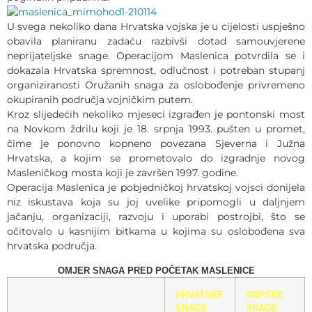
U svega nekoliko dana Hrvatska vojska je u cijelosti uspješno
obavila planiranu zadaću razbivši dotad samouvjerene
neprijateljske snage. Operacijom Maslenica potvrdila se i
dokazala Hrvatska spremnost, odlučnost i potreban stupanj
organiziranosti Oružanih snaga za oslobođenje privremeno
okupiranih područja vojničkim putem.
Kroz slijedećih nekoliko mjeseci izgrađen je pontonski most
na Novkom ždrilu koji je 18. srpnja 1993. pušten u promet,
čime je ponovno kopneno povezana Sjeverna i Južna
Hrvatska, a kojim se prometovalo do izgradnje novog
Masleničkog mosta koji je završen 1997. godine.
Operacija Maslenica je pobjedničkoj hrvatskoj vojsci donijela
niz iskustava koja su joj uvelike pripomogli u daljnjem
jačanju, organizaciji, razvoju i uporabi postrojbi, što se
očitovalo u kasnijim bitkama u kojima su oslobođena sva
hrvatska područja.
OMJER SNAGA PRED POČETAK MASLENICE
HRVATSKE
SRPSKE
SNAGE
SNAGE