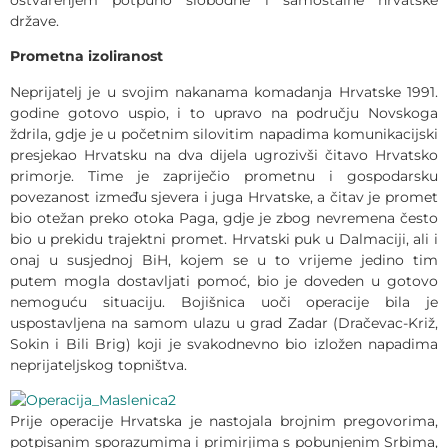
države.
Prometna izoliranost
Neprijatelj je u svojim nakanama komadanja Hrvatske 1991.
godine gotovo uspio, i to upravo na području Novskoga
ždrila, gdje je u početnim silovitim napadima komunikacijski
presjekao Hrvatsku na dva dijela ugrozivši čitavo Hrvatsko
primorje. Time je zapriječio prometnu i gospodarsku
povezanost između sjevera i juga Hrvatske, a čitav je promet
bio otežan preko otoka Paga, gdje je zbog nevremena često
bio u prekidu trajektni promet. Hrvatski puk u Dalmaciji, ali i
onaj u susjednoj BiH, kojem se u to vrijeme jedino tim
putem mogla dostavljati pomoć, bio je doveden u gotovo
nemoguću situaciju. Bojišnica uoči operacije bila je
uspostavljena na samom ulazu u grad Zadar (Dračevac-Križ,
Sokin i Bili Brig) koji je svakodnevno bio izložen napadima
neprijateljskog topništva.
Prije operacije Hrvatska je nastojala brojnim pregovorima,
potpisanim sporazumima i primirjima s pobunjenim Srbima,