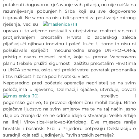
potaknuti dogovorno rješavanje svih pitanja, no nije naišla na
razumijevanje pobunjenih Srba koji su sve dogovoreno
izigravali. Ne samo da
nisu bili spremni za postizanje mirnog
rješenja, već su
upravo u to vrijeme nastavili s ubojstvima, maltretiranjem i
protjerivanjem preostalih Hrvata iz zadarskog zaleđa
pljačkajući njihovu imovinu i paleći kuće. U tome ih nisu ni
pokušavale spriječiti međunarodne snage UNPROFOR-a,
pristigle osam mjeseci ranije, koje su prema Vanceovom
planu trebale pružiti sigurnost i zaštitu preostalim Hrvatima
u UNPA zonama, osigurati prekid vatre, povratak prognanika
i tzv. ružičastih zona pod hrvatsku vlast.
Neposredno pred početak operacije neprijatelj se na svim
položajima u Sjevernoj
Dalmaciji ojačava, utvrđuje, dovozi
streljivo i
pogonsko gorivo, te provodi djelomičnu mobilizaciju. Bitno
pojačava ljudstvo na svim smjerovima te na taj način jasno
daje do znanja da se ne odriče ideje o stvaranju Velike Srbije
na liniji Virovitica-Karlovac-Karlobag. Dva mjeseca ranije
hrvatski i bosanski Srbi u Prijedoru potpisuju Deklaraciju o
suradnji koja teži ujedinjenju ?svih srpskih zemalja?.