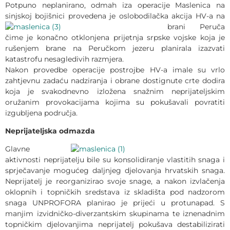
Potpuno neplanirano, odmah iza operacije Maslenica na
sinjskoj bojišnici provedena je oslobodilačka akcija HV-a na
brani
Peruča
čime je konačno otklonjena prijetnja srpske vojske koja je
rušenjem brane na Peručkom jezeru planirala izazvati
katastrofu nesagledivih razmjera.
Nakon provedbe operacije postrojbe HV-a imale su vrlo
zahtjevnu zadaću nadziranja i obrane dostignute crte dodira
koja je svakodnevno izložena snažnim neprijateljskim
oružanim provokacijama kojima su pokušavali povratiti
izgubljena područja.
Neprijateljska odmazda
Glavne
aktivnosti neprijatelju bile su konsolidiranje vlastitih snaga i
sprječavanje mogućeg daljnjeg djelovanja hrvatskih snaga.
Neprijatelj je reorganizirao svoje snage, a nakon izvlačenja
oklopnih i topničkih sredstava iz skladišta pod nadzorom
snaga UNPROFORA planirao je prijeći u protunapad. S
manjim izvidničko-diverzantskim skupinama te iznenadnim
topničkim djelovanjima neprijatelj pokušava destabilizirati