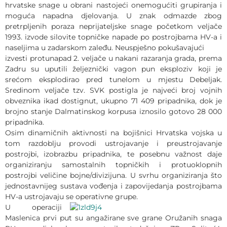
hrvatske snage u obrani nastojeći onemogućiti grupiranja i
moguća napadna djelovanja. U znak odmazde zbog
pretrpljenih poraza neprijateljske snage početkom veljače
1993. izvode silovite topničke napade po postrojbama HV-a i
naseljima u zadarskom zaleđu. Neuspješno pokušavajući
izvesti protunapad 2. veljače u nakani razaranja grada, prema
Zadru su uputili željeznički vagon pun eksploziv koji je
srećom eksplodirao pred tunelom u mjestu Debeljak.
Sredinom veljače tzv. SVK postigla je najveći broj vojnih
obveznika ikad dostignut, ukupno 71 409 pripadnika, dok je
brojno stanje Dalmatinskog korpusa iznosilo gotovo 28 000
pripadnika.
Osim dinamičnih aktivnosti na bojišnici Hrvatska vojska u
tom razdoblju provodi ustrojavanje i preustrojavanje
postrojbi, izobrazbu pripadnika, te posebnu važnost daje
organiziranju samostalnih topničkih i protuoklopnih
postrojbi veličine bojne/divizijuna. U svrhu organiziranja što
jednostavnijeg sustava vođenja i zapovijedanja postrojbama
HV-a ustrojavaju se operativne grupe.
U operaciji
Maslenica prvi put su angažirane sve grane Oružanih snaga