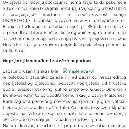
Uvidjevši da kršenju sporazuma nema kraja te da pobunjeni
Srbi čine sve kako bi izigrali Rezoluciju Vijeća sigurnosti UN-a
i procjenjujući inertnost te neučinkovitost snaga
UNPROFORA, hrvatsko državno vodstvo, predvođeno dr.
Franjom Tuđmanom, početkom siječnja 1993. donosi odluku
o provedbi antiterorističke akcije ograničenog dometa i cilja
sa svrhom ponovnog cestovnog povezivanja sjeverne i južne
Hrvatske, koja je u svakom pogledu trpjela zbog prometne
izoliranosti.
Neprijatelj iznenađen i zatečen napadom
Zadaća oružanih snaga bila
je osloboditi zadarsko zaleđe i grad Zadar od neposrednog
neprijateljskog djelovanja, odbaciti neprijatelja od hrvatske
obale, presjeći osnovne putne smjerove Gračac-Obrovac i
Benkovac-Knin te osloboditi komunikaciju Zadar-Maslenica-
Karlobag radi ponovnog povezivanja sjevera i juga Hrvatske,
trebalo je osloboditi zračnu luku Zemunik, te zauzeti ključne
objekte na Velebitu koji će služiti kao oslonac izvođenju
aktivne obrane i daljnjim napadnim djelovanjima.
Nakon dobivanja zadaće za pripremu i izvedbu operacije