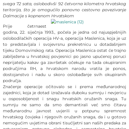
svega 72 sata, oslobodivši 92 četvorna kilometra hrvatskog
teritorija, što je omogućilo ponovno cestovno povezivanje
Dalmacije s kopnenom
Hrvatskom
Prije četrnaest
godina, 22. siječnja 1993., počela je jedna od najuspješnijih
oslobodilačkih operacija HV-a, operacija Maslenica, koja je uz
to predstavljala i svojevrsnu prekretnicu u dotadašnjem
tijeku Domovinskog rata. Operacija Maslenica ostat će trajno
zabilježena u hrvatskoj povjesnici po jasno upućenoj poruci
neprijatelju kakav ga završetak očekuje na tada okupiranim
područjima RH, a hrvatskom narodu vratila je ponos,
dostojanstvo i nadu u skoro oslobađanje svih okupiranih
područja.
Značenje operacije očitovalo se i prema međunarodnoj
zajednici, koja je dotad izražavala duboku sumnju i nevjericu
u osposobljenost i snagu hrvatskih oružanih snaga. Tu
sumnju ne samo da smo demantirali već smo čitavu
međunarodnu javnost uvjerili u potpunu spremnost
hrvatskog čovjeka i njegovih oružanih snaga, da i u gotovo
nemogućim uvjetima obrani tisućljetni san naših predaka za
ostvarenjem potpuno slobodne i samostalne hrvatske