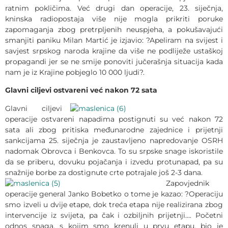
ratnim pokličima. Već drugi dan operacije, 23. siječnja,
kninska radiopostaja više nije mogla prikriti poruke
zapomaganja zbog pretrpljenih neuspjeha, a pokušavajući
smanjiti paniku Milan Martić je izjavio: ?Apeliram na svijest i
savjest srpskog naroda krajine da više ne podliježe ustaškoj
propagandi jer se ne smije ponoviti jučerašnja situacija kada
nam je iz Krajine pobjeglo 10 000 ljudi?.
Glavni ciljevi ostvareni već nakon 72 sata
Glavni ciljevi
operacije ostvareni napadima postignuti su već nakon 72
sata ali zbog pritiska međunarodne zajednice i prijetnji
sankcijama 25. siječnja je zaustavljeno napredovanje OSRH
nadomak Obrovca i Benkovca. To su srpske snage iskoristile
da se priberu, dovuku pojačanja i izvedu protunapad, pa su
snažnije borbe za dostignute crte potrajale još 2-3 dana.
Zapovjednik
operacije general Janko Bobetko o tome je kazao: ?Operaciju
smo izveli u dvije etape, dok treća etapa nije realizirana zbog
intervencije iz svijeta, pa čak i ozbiljnih prijetnji…. Početni
odnos snaga, s kojim smo krenuli u prvu etapu, bio je