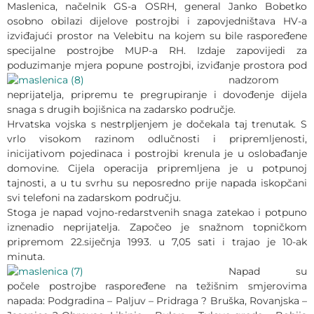
Maslenica, načelnik GS-a OSRH, general Janko Bobetko
osobno obilazi dijelove postrojbi i zapovjedništava HV-a
izviđajući prostor na Velebitu na kojem su bile raspoređene
specijalne postrojbe MUP-a RH. Izdaje zapovijedi za
poduzimanje mjera popune postrojbi,
izviđanje prostora pod
nadzorom
neprijatelja, pripremu te pregrupiranje i dovođenje dijela
snaga s drugih bojišnica na zadarsko područje.
Hrvatska vojska s nestrpljenjem je dočekala taj trenutak. S
vrlo visokom razinom odlučnosti i pripremljenosti,
inicijativom pojedinaca i postrojbi krenula je u oslobađanje
domovine. Cijela operacija pripremljena je u potpunoj
tajnosti, a u tu svrhu su neposredno prije napada iskopčani
svi telefoni na zadarskom području.
Stoga je napad vojno-redarstvenih snaga zatekao i potpuno
iznenadio neprijatelja. Započeo je snažnom topničkom
pripremom 22.siječnja 1993. u 7,05 sati i trajao je 10-ak
minuta.
Napad su
počele postrojbe raspoređene na težišnim smjerovima
napada: Podgradina – Paljuv – Pridraga ? Bruška, Rovanjska –