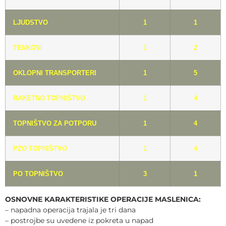
LJUDSTVO
1
1
TENKOVI
1
2
OKLOPNI TRANSPORTERI
1
5
RAKETNO TOPNIŠTVO
1
4
TOPNIŠTVO ZA POTPORU
1
4
PZO TOPNIŠTVO
1
4
PO TOPNIŠTVO
3
1
OSNOVNE KARAKTERISTIKE OPERACIJE MASLENICA:
– napadna operacija trajala je tri dana
– postrojbe su uvedene iz pokreta u napad