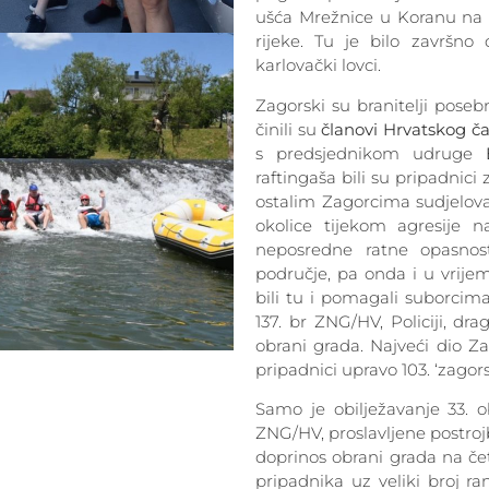
ušća Mrežnice u Koranu na r
rijeke. Tu je bilo završno
karlovački lovci.
Zagorski su branitelji poseb
činili su
članovi Hrvatskog č
s predsjednikom udruge
raftingaša bili su pripadnic
ostalim Zagorcima sudjeloval
okolice tijekom agresije n
neposredne ratne opasnost
područje, pa onda i u vrije
bili tu i pomagali suborcima
137. br ZNG/HV, Policiji, dr
obrani grada. Najveći dio Za
pripadnici upravo 103. ‘zago
Samo je obilježavanje 33. ob
ZNG/HV, proslavljene postroj
doprinos obrani grada na čet
pripadnika uz veliki broj ra