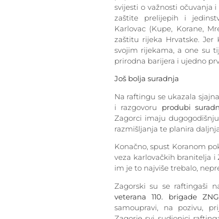
svijesti o važnosti očuvanja
zaštite prelijepih i jedin
Karlovac (Kupe, Korane, Mr
zaštitu rijeka Hrvatske. J
svojim rijekama, a one su ti
prirodna barijera i ujedno pr
Još bolja suradnja
Na raftingu se ukazala sjaj
i razgovoru
produbi suradn
Zagorci imaju dugogodišnju 
razmišljanja te planira daljnj
Konačno, spust Koranom poka
veza karlovačkih branitelja 
im je to najviše trebalo, nepr
Zagorski su se raftingaši n
veterana 110. brigade ZN
samoupravi, na pozivu, pr
Zagorje svi sudionici rafting