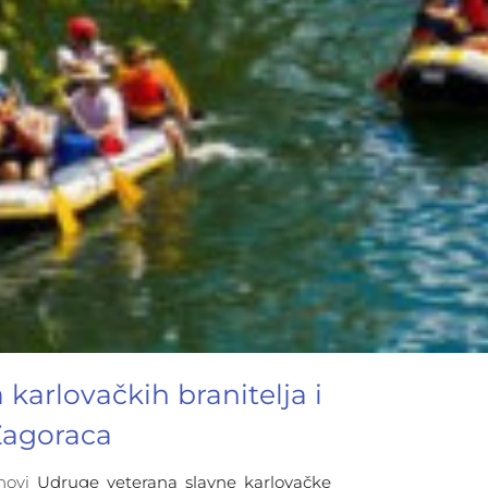
 karlovačkih branitelja i
Zagoraca
anovi
Udruge veterana slavne karlovačke