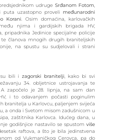
predsjednikom udruge
Srđanom Fotom
,
ti puta uzastopno proveli
međunarodni
o Korani
. Osim domaćina, karlovačkih
 među njima i gardijskih brigada HV,
, pripadnika Jedinice specijalne policije
 te članova mnogih drugih braniteljskih
nije, na spustu su sudjelovali i strani
u bili i
zagorski branitelji
, kako bi svi
ježavanju 34. obljetnice ustrojavanja te
 A započelo je 28. lipnja, na sam dan
HV, i to odavanjem počasti poginulim
h branitelja u Karlovcu, paljenjem svijeća
nju, a onda i Svetom misom zadušnicom u
ipa, zaštitnika Karlovca. Idućeg dana, u
avanje godišnjice nastavilo se spustom
više
setak raftova, a što je bila jedinstvena
oranom od Vukmaničkog Cerovca, pa do