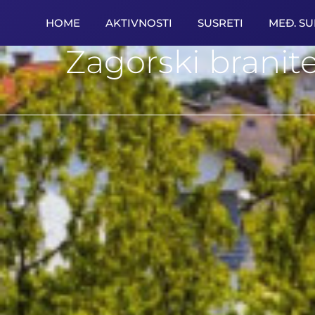
HOME
AKTIVNOSTI
SUSRETI
MEĐ. S
Zagorski branit