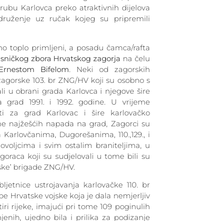
ubu Karlovca preko atraktivnih dijelova
 druženje uz ručak kojeg su pripremili
no toplo primljeni, a posadu čamca/rafta
asničkog zbora Hrvatskog zagorja
na čelu
Ernestom Bifelom
. Neki od zagorskih
i zagorske 103. br ZNG/HV koji su osobno s
i u obrani grada Karlovca i njegove šire
a grad 1991. i 1992. godine. U vrijeme
i za grad Karlovac i šire karlovačko
me najžešćih napada na grad, Zagorci su
 Karlovčanima, Dugorešanima, 110.,129., i
agovoljcima i svim ostalim braniteljima, u
goraca koji su sudjelovali u tome bili su
rske’ brigade ZNG/HV.
ljetnice ustrojavanja karlovačke 110. br
be Hrvatske vojske koja je dala nemjerljiv
iri rijeke, imajući pri tome 109 poginulih
njenih, ujedno bila i prilika za podizanje