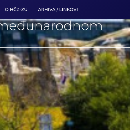
O HČZ-ZU
ARHIVA / LINKOVI
 na međunarodnom