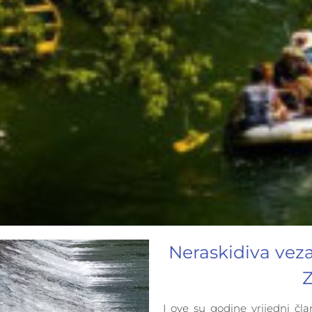
Neraskidiva veza
I ove su godine vrijedni čl