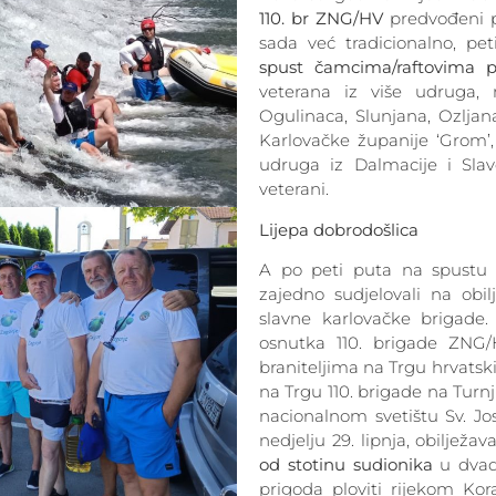
110. br ZNG/HV
predvođeni 
sada već tradicionalno, pe
spust čamcima/raftovima p
veterana iz više udruga,
Ogulinaca, Slunjana, Ozljana
Karlovačke županije ‘Grom’,
udruga iz Dalmacije i Slavo
veterani.
Lijepa dobrodošlica
A po peti puta na spustu s
zajedno sudjelovali na obil
slavne karlovačke brigade.
osnutka 110. brigade ZNG/
braniteljima na Trgu hrvatski
na Trgu 110. brigade na Tur
nacionalnom svetištu Sv. Jos
nedjelju 29. lipnja, obiljež
od stotinu sudionika
u dvade
prigoda ploviti rijekom K