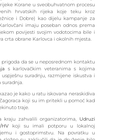
 i rijeke Korane u sveobuhvatnom procesu
stvenih hrvatskih rijeka koje teku kroz
ežnice i Dobre) kao dijelu kampanje za
er Karlovčani imaju poseban odnos prema
jekom povijesti svojim vodotocima bile i
va crta obrane Karlovca i okolnih mjesta.
na prigoda da se u neposrednom kontaktu
ja
s karlovačkim veteranima s kojima
uspješnu suradnju, razmijene iskustva i
a suradnja.
zao je kako u ratu iskovana neraskidiva
i Zagoraca koji su im pritekli u pomoć kad
ekinuto traje.
a kraju zahvalili organizatorima,
Udruzi
G/HV
koji su imali potporu u lokalnoj
ijemu i gostoprimstvu. Na povratku u
a složno su zaključili da je druženje bilo