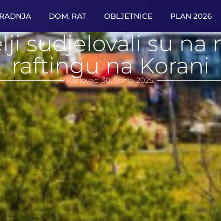
URADNJA
DOM. RAT
OBLJETNICE
PLAN 2026
elji sudjelovali su
raftingu na Korani
Karlovac, 30. lipnja 2025.