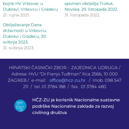
bojne HV Vrbovec u
spomen obilježja Trokut,
Dubravi, Vrbovcu i Gradecu
Novska, 29. listopada 2022.
21. rujna 2021.
31. listopada 2022.
Obilježavanje Dana
državnosti u Vrbovcu,
Dubravi i Gradecu, 30.
svibnja 2023.
31. svibnja 2023.
HRVATSKI ČASNIČKI ZBOR – ZAJEDNICA UDRUGA /
Adresa: HVU “Dr.Franjo Tuđman” Ilica 256b, 10 000
ZAGREB / e-mail:
office@hcz-zu.hr
/ mob. 098 547
211 / tel. 01 3784 188 / fax. 01 3784 480
HČZ-ZU je korisnik Nacionalne sustavne
podrške Nacionalne zaklade za razvoj
civilnog društva