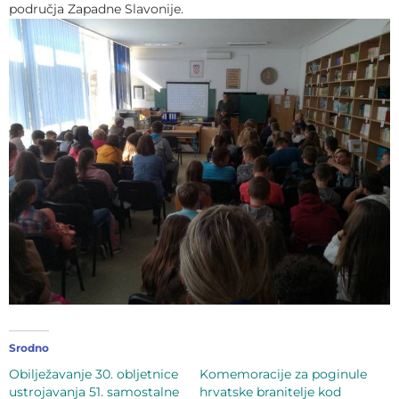
područja Zapadne Slavonije.
Srodno
Obilježavanje 30. obljetnice
Komemoracije za poginule
ustrojavanja 51. samostalne
hrvatske branitelje kod