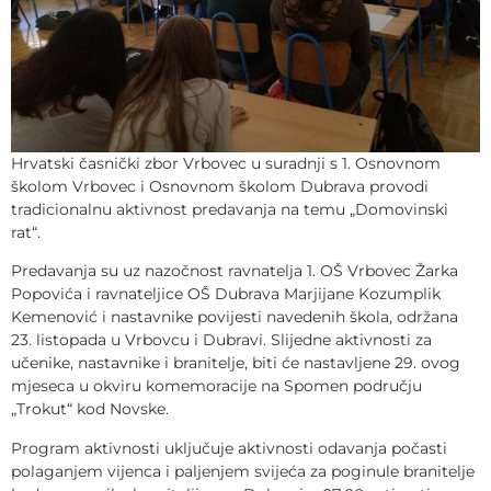
Hrvatski časnički zbor Vrbovec u suradnji s 1. Osnovnom
školom Vrbovec i Osnovnom školom Dubrava provodi
tradicionalnu aktivnost predavanja na temu „Domovinski
rat“.
Predavanja su uz nazočnost ravnatelja 1. OŠ Vrbovec Žarka
Popovića i ravnateljice OŠ Dubrava Marjijane Kozumplik
Kemenović i nastavnike povijesti navedenih škola, održana
23. listopada u Vrbovcu i Dubravi. Slijedne aktivnosti za
učenike, nastavnike i branitelje, biti će nastavljene 29. ovog
mjeseca u okviru komemoracije na Spomen području
„Trokut“ kod Novske.
Program aktivnosti uključuje aktivnosti odavanja počasti
polaganjem vijenca i paljenjem svijeća za poginule branitelje