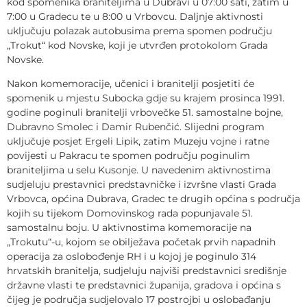
kod spomenika braniteljima u Dubravi u 07:00 sati, zatim u
7:00 u Gradecu te u 8:00 u Vrbovcu. Daljnje aktivnosti
uključuju polazak autobusima prema spomen području
„Trokut“ kod Novske, koji je utvrđen protokolom Grada
Novske.
Nakon komemoracije, učenici i branitelji posjetiti će
spomenik u mjestu Subocka gdje su krajem prosinca 1991.
godine poginuli branitelji vrbovečke 51. samostalne bojne,
Dubravno Smolec i Damir Rubenčić. Slijedni program
uključuje posjet Ergeli Lipik, zatim Muzeju vojne i ratne
povijesti u Pakracu te spomen području poginulim
braniteljima u selu Kusonje. U navedenim aktivnostima
sudjeluju prestavnici predstavničke i izvršne vlasti Grada
Vrbovca, općina Dubrava, Gradec te drugih općina s područja
kojih su tijekom Domovinskog rada popunjavale 51.
samostalnu boju. U aktivnostima komemoracije na
„Trokutu“-u, kojom se obilježava početak prvih napadnih
operacija za oslobođenje RH i u kojoj je poginulo 314
hrvatskih branitelja, sudjeluju najviši predstavnici središnje
državne vlasti te predstavnici županija, gradova i općina s
čijeg je područja sudjelovalo 17 postrojbi u oslobađanju