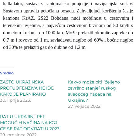
kalkulator, sustav za automatsko punjenje i navigacijski sustav.
Sustavom upravlja petočlana posada. Zahvaljujući korištenju šasije
kamiona KrAZ, 2S22 Bohdana nudi mobilnost u cestovnim i
terenskim uvjetima, a najvećom cestovnom brzinom od 80 km/h s
dometom kretanja do 1000 km. Može prelaziti okomite zapreke do
0,7 m i rovove od 1 m, savladavati nagibe od 60% i bočne nagibe
od 30% te prelaziti gaz do dubine od 1,2 m.
Srodno
ZAŠTO UKRAJINSKA
Kakvo može biti “željeno
PROTUOFENZIVA NE IDE
završno stanje” ruskog
KAKO JE PLANIRANO
sveopćeg napada na
30. lipnja 2023.
Ukrajinu?
27. veljače 2022.
RAT U UKRAJINI: PET
MOGUĆIH NAČINA NA KOJI
ĆE SE RAT ODVIJATI U 2023.
29. prosinca 2022.