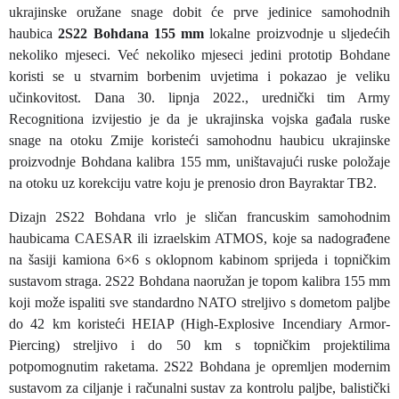
ukrajinske oružane snage dobit će prve jedinice samohodnih
haubica
2S22 Bohdana 155 mm
lokalne proizvodnje u sljedećih
nekoliko mjeseci. Već nekoliko mjeseci jedini prototip Bohdane
koristi se u stvarnim borbenim uvjetima i pokazao je veliku
učinkovitost. Dana 30. lipnja 2022., urednički tim Army
Recognitiona izvijestio je da je ukrajinska vojska gađala ruske
snage na otoku Zmije koristeći samohodnu haubicu ukrajinske
proizvodnje Bohdana kalibra 155 mm, uništavajući ruske položaje
na otoku uz korekciju vatre koju je prenosio dron Bayraktar TB2.
Dizajn 2S22 Bohdana vrlo je sličan francuskim samohodnim
haubicama CAESAR ili izraelskim ATMOS, koje sa nadograđene
na šasiji kamiona 6×6 s oklopnom kabinom sprijeda i topničkim
sustavom straga. 2S22 Bohdana naoružan je topom kalibra 155 mm
koji može ispaliti sve standardno NATO streljivo s dometom paljbe
do 42 km koristeći HEIAP (High-Explosive Incendiary Armor-
Piercing) streljivo i do 50 km s topničkim projektilima
potpomognutim raketama. 2S22 Bohdana je opremljen modernim
sustavom za ciljanje i računalni sustav za kontrolu paljbe, balistički