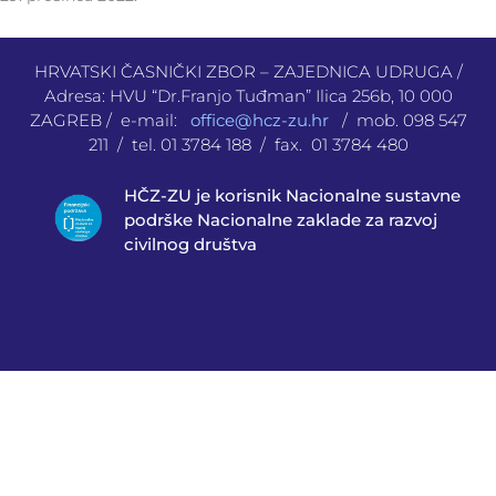
HRVATSKI ČASNIČKI ZBOR – ZAJEDNICA UDRUGA /
Adresa: HVU “Dr.Franjo Tuđman” Ilica 256b, 10 000
ZAGREB / e-mail:
office@hcz-zu.hr
/ mob. 098 547
211 / tel. 01 3784 188 / fax. 01 3784 480
HČZ-ZU je korisnik Nacionalne sustavne
podrške Nacionalne zaklade za razvoj
civilnog društva