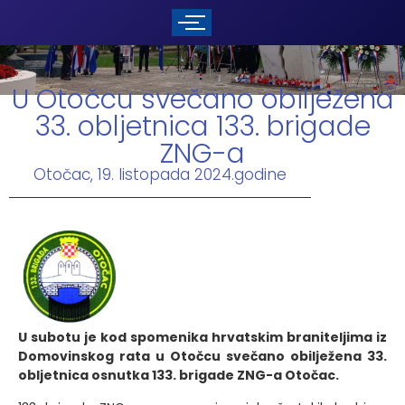
U Otočcu svečano obilježena
33. obljetnica 133. brigade
ZNG-a
Otočac, 19. listopada 2024.godine
U subotu je kod spomenika hrvatskim braniteljima iz
Domovinskog rata u Otočcu svečano obilježena 33.
obljetnica osnutka 133. brigade ZNG-a Otočac.