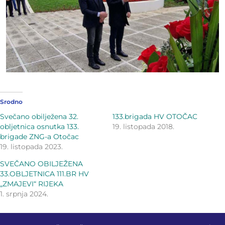
Srodno
Svečano obilježena 32.
133.brigada HV OTOČAC
obljetnica osnutka 133.
19. listopada 2018.
brigade ZNG-a Otočac
19. listopada 2023.
SVEČANO OBILJEŽENA
33.OBLJETNICA 111.BR HV
„ZMAJEVI“ RIJEKA
1. srpnja 2024.