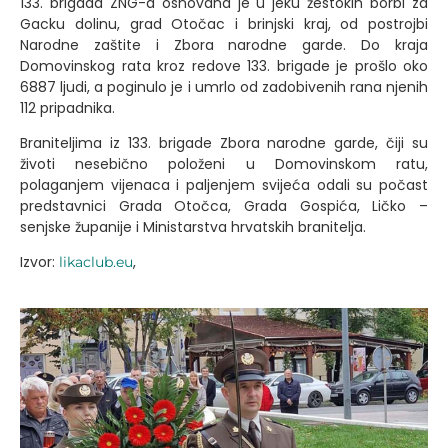
133. brigada ZNG-a osnovana je u jeku žestokih borbi za
Gacku dolinu, grad Otočac i brinjski kraj, od postrojbi
Narodne zaštite i Zbora narodne garde. Do kraja
Domovinskog rata kroz redove 133. brigade je prošlo oko
6887 ljudi, a poginulo je i umrlo od zadobivenih rana njenih
112 pripadnika.
Braniteljima iz 133. brigade Zbora narodne garde, čiji su
životi nesebično položeni u Domovinskom ratu,
polaganjem vijenaca i paljenjem svijeća odali su počast
predstavnici Grada Otočca, Grada Gospića, Ličko –
senjske županije i Ministarstva hrvatskih branitelja.
Izvor:
,
likaclub.eu