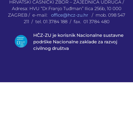
HRVATSKI ČASNIČKI ZBOR – ZAJEDNICA UDRUGA /
Adresa: HVU “Dr.Franjo Tuđman” Ilica 256b, 10 000
ZAGREB / e-mail:
office@hcz-zu.hr
/ mob. 098 547
211 / tel. 01 3784 188 / fax. 01 3784 480
HČZ-ZU je korisnik Nacionalne sustavne
podrške Nacionalne zaklade za razvoj
civilnog društva