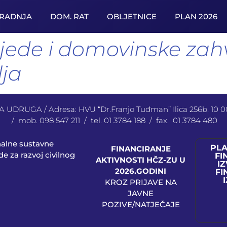
URADNJA
DOM. RAT
OBLJETNICE
PLAN 2026
ede i domovinske zahv
lja
UDRUGA / Adresa: HVU “Dr.Franjo Tuđman” Ilica 256b, 10
/ mob. 098 547 211 / tel. 01 3784 188 / fax. 01 3784 480
nalne sustavne
PL
FINANCIRANJE
e za razvoj civilnog
FI
AKTIVNOSTI HČZ-ZU U
IZ
2026.GODINI
FI
KROZ PRIJAVE NA
JAVNE
POZIVE/NATJEČAJE