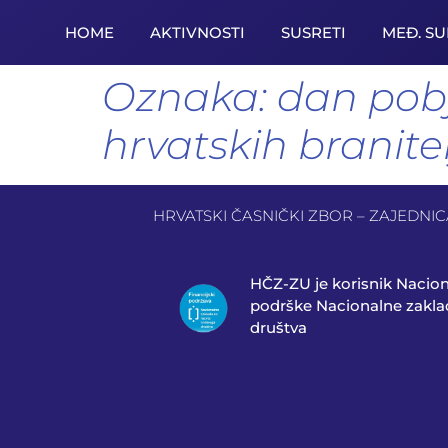
HOME
AKTIVNOSTI
SUSRETI
MEĐ. S
Oznaka:
dan pobj
hrvatskih branite
HRVATSKI ČASNIČKI ZBOR – ZAJEDNICA 
HČZ-ZU je korisnik Nacio
podrške Nacionalne zaklad
društva