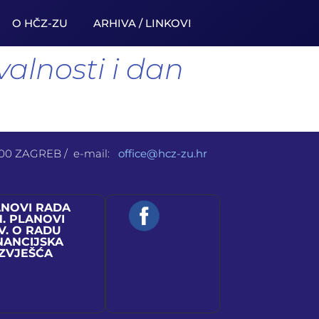
O HČZ-ZU
ARHIVA / LINKOVI
alnosti i dan
 000 ZAGREB / e-mail:
office@hcz-zu.hr
ANOVI RADA
N. PLANOVI
V. O RADU
NANCIJSKA
IZVJEŠĆA