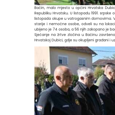
Baćin, malo mjesto u općini Hrvatska Dubica
Republiku Hrvatsku. U listopadu 1991. srpske 
listopada okupe u vatrogasnim domovima. Većin
starije i nemoćne osobe, odveli su na lokacij
ubijeno je 74 osoba, a 56 njih zakopano je ba
Sjećanje na žrtve zločina u Baćinu završe
Hrvatskoj Dubici, gdje su okupljeni građani i u