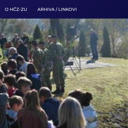
O HČZ-ZU
ARHIVA / LINKOVI