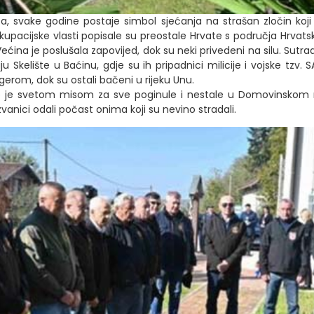
, svake godine postaje simbol sjećanja na strašan zločin koji
okupacijske vlasti popisale su preostale Hrvate s područja Hrvats
a je poslušala zapovijed, dok su neki privedeni na silu. Sutrada
u Skelište u Baćinu, gdje su ih pripadnici milicije i vojske tzv
gerom, dok su ostali bačeni u rijeku Unu.
no je svetom misom za sve poginule i nestale u Domovinskom r
zvanici odali počast onima koji su nevino stradali.