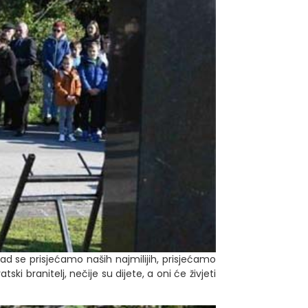
ad se prisjećamo naših najmilijih, prisjećamo
ki branitelj, nečije su dijete, a oni će živjeti