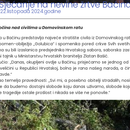
Sjećanje na nevine žrtve Baćin
 22.listopada 2024.godine
zločina nad civilima u Domovinskom ratu
 Baćinu predstavlja najveće stratište civila iz Domovinskog rat
pomen-obilježja „Golubica“ i spomenika pored crkve Svih sveti
ma su bili izaslanica predsjednika Hrvatskog sabora, saborska z
 tajnik u Ministarstvu hrvatskih branitelja Zlatan Bašić.
ručio: „Danas, okupljeni ovdje u Baćinu, prisjećamo se jednog od n
ličini u Republici Hrvatskoj, bolna je rana našeg naroda, a či
avde.“
kao temelja pravednosti: „Svi mi, a posebno obitelji stradalih, no
 da budemo dostojni slobode koju danas uživamo, slobode koju s
e tragedije ostale prošlost i nikada se više ne ponovile.“