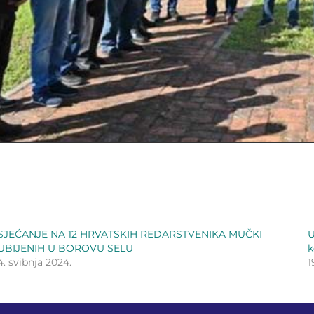
SJEĆANJE NA 12 HRVATSKIH REDARSTVENIKA MUČKI
U
UBIJENIH U BOROVU SELU
k
4. svibnja 2024.
1