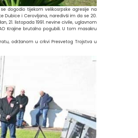
 se dogodio tijekom velikosrpske agresije na
ke Dubice i Cerovljana, naredivši im da se 20.
n, 21. listopada 1991. nevine civile, uglavnom
. SAO Krajine brutalno pogubili. U tom masakru
atu, održanom u crkvi Presvetog Trojstva u