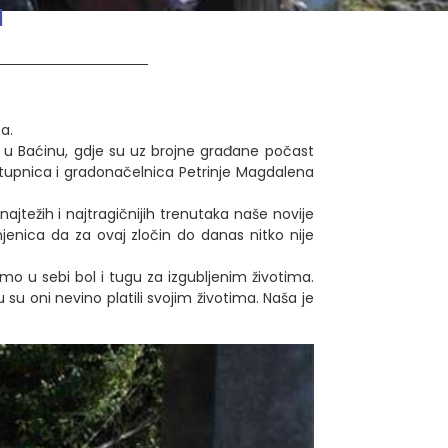
a
a.
h u Baćinu, gdje su uz brojne građane počast
astupnica i gradonačelnica Petrinje Magdalena
ajtežih i najtragičnijih trenutaka naše novije
njenica da za ovaj zločin do danas nitko nije
simo u sebi bol i tugu za izgubljenim životima.
u oni nevino platili svojim životima. Naša je