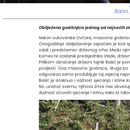
Baćin,
Obilježena godišnjica jednog od najvećih 
Nakon vukovarske Ovčare, masovna grobnica u
Ovogodišnje obilježavanje započelo je kod s
odali i predstavnici državnog vrha. Među nji
Komes te izaslanik predsjednika Vlade, državni
Prilikom obraćanja državni tajnik Bašić je po
povijesti. Ova masovna grobnica, druga po ve
odgovarao samo produbljuje taj osjećaj nepr
Bašić je istaknuo i važnost sjećanja i istine 
No, unatoč svemu, njihova žrtva nas obvezuje
dužnost očuvati sjećanje i istinu, kako bi takv