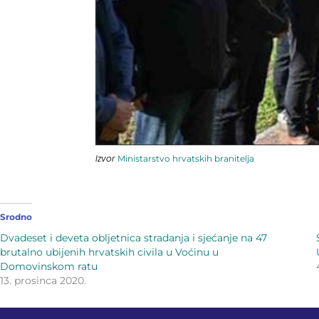
Izvor
Ministarstvo hrvatskih branitelja
Srodno
Dvadeset i deveta obljetnica stradanja i sjećanje na 47
brutalno ubijenih hrvatskih civila u Voćinu u
Domovinskom ratu
13. prosinca 2020.