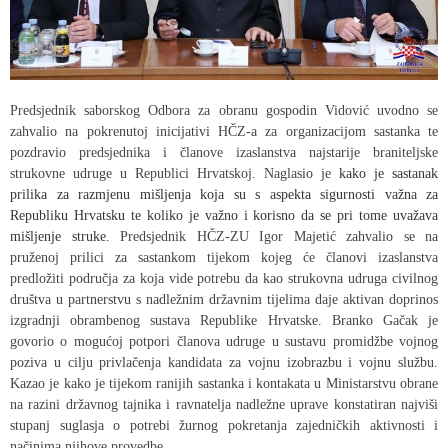
Predsjednik saborskog Odbora za obranu gospodin Vidović uvodno se
zahvalio na pokrenutoj inicijativi HČZ-a za organizacijom sastanka te
pozdravio predsjednika i članove izaslanstva najstarije braniteljske
strukovne udruge u Republici Hrvatskoj. Naglasio je
kako je sastanak
prilika za razmjenu mišljenja koja su s aspekta sigurnosti važna za
Republiku Hrvatsku te koliko je važno i korisno da se pri tome uvažava
mišljenje struke.
Predsjednik HČZ-ZU Igor Majetić zahvalio se na
pruženoj prilici za sastankom tijekom kojeg će članovi izaslanstva
predložiti područja za koja vide potrebu da kao strukovna udruga civilnog
društva u partnerstvu s nadležnim državnim tijelima daje aktivan doprinos
izgradnji obrambenog sustava Republike Hrvatske. Branko Gačak je
govorio o mogućoj potpori članova udruge u sustavu promidžbe vojnog
poziva u cilju privlačenja kandidata za vojnu izobrazbu i vojnu službu.
Kazao je kako je tijekom ranijih sastanka i kontakata u Ministarstvu obrane
na razini državnog tajnika i ravnatelja nadležne uprave konstatiran najviši
stupanj suglasja o potrebi žurnog pokretanja zajedničkih aktivnosti i
načinima njihove provedbe.