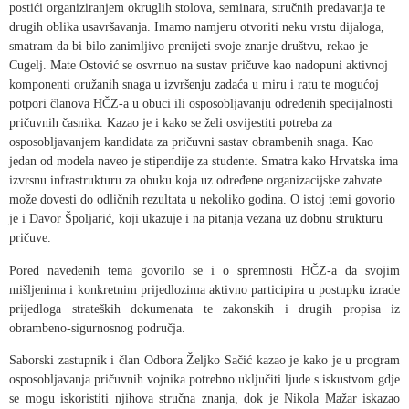
postići organiziranjem okruglih stolova, seminara, stručnih predavanja te
drugih oblika usavršavanja. Imamo namjeru otvoriti neku vrstu dijaloga,
smatram da bi bilo zanimljivo prenijeti svoje znanje društvu, rekao je
Cugelj.
Mate Ostović se osvrnuo na sustav pričuve kao nadopuni aktivnoj
komponenti oružanih snaga u izvršenju zadaća u miru i ratu te mogućoj
potpori članova HČZ-a u obuci ili osposobljavanju određenih specijalnosti
pričuvnih časnika.
Kazao je i kako se želi osvijestiti potreba za
osposobljavanjem kandidata za pričuvni sastav obrambenih snaga. Kao
jedan od modela naveo je stipendije za studente. Smatra kako Hrvatska ima
izvrsnu infrastrukturu za obuku koja uz određene organizacijske zahvate
može dovesti do odličnih rezultata u nekoliko godina.
O istoj temi govorio
je i Davor Špoljarić, koji ukazuje i na pitanja vezana uz dobnu strukturu
pričuve.
Pored navedenih tema govorilo se i o spremnosti HČZ-a da svojim
mišljenima i konkretnim prijedlozima aktivno participira u postupku izrade
prijedloga strateških dokumenata te zakonskih i drugih propisa iz
obrambeno-sigurnosnog područja.
Saborski zastupnik i član Odbora Željko Sačić kazao je kako je u program
osposobljavanja pričuvnih vojnika potrebno uključiti ljude s iskustvom gdje
se mogu iskoristiti njihova stručna znanja, dok je Nikola Mažar iskazao