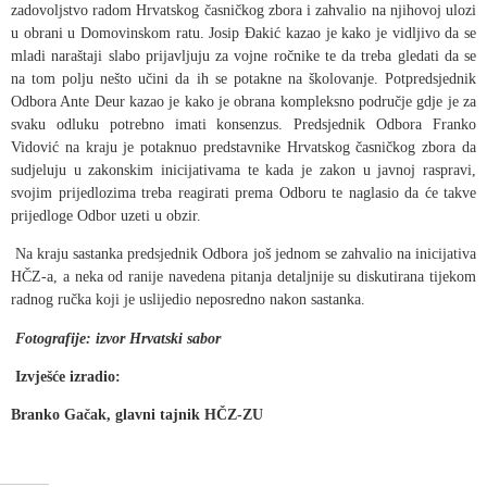
zadovoljstvo radom Hrvatskog časničkog zbora i zahvalio na njihovoj ulozi
u obrani u Domovinskom ratu. Josip Đakić kazao je kako je vidljivo da se
mladi naraštaji slabo prijavljuju za vojne ročnike te da treba gledati da se
na tom polju nešto učini da ih se potakne na školovanje. Potpredsjednik
Odbora Ante Deur kazao je kako je obrana kompleksno područje gdje je za
svaku odluku potrebno imati konsenzus. Predsjednik Odbora Franko
Vidović na kraju je potaknuo predstavnike Hrvatskog časničkog zbora da
sudjeluju u zakonskim inicijativama te kada je zakon u javnoj raspravi,
svojim prijedlozima treba reagirati prema Odboru te naglasio da će takve
prijedloge Odbor uzeti u obzir.
Na kraju sastanka predsjednik Odbora još jednom se zahvalio na inicijativa
HČZ-a, a neka od ranije navedena pitanja detaljnije su diskutirana tijekom
radnog ručka koji je uslijedio neposredno nakon sastanka.
Fotografije: izvor Hrvatski sabor
Izvješće izradio:
Branko Gačak, glavni tajnik HČZ-ZU