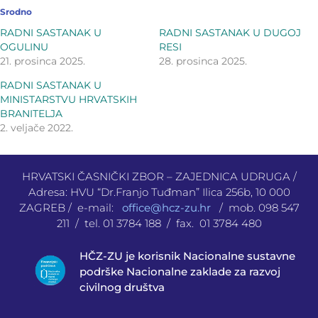
Srodno
RADNI SASTANAK U
RADNI SASTANAK U DUGOJ
OGULINU
RESI
21. prosinca 2025.
28. prosinca 2025.
RADNI SASTANAK U
MINISTARSTVU HRVATSKIH
BRANITELJA
2. veljače 2022.
HRVATSKI ČASNIČKI ZBOR – ZAJEDNICA UDRUGA /
Adresa: HVU “Dr.Franjo Tuđman” Ilica 256b, 10 000
ZAGREB / e-mail:
office@hcz-zu.hr
/ mob. 098 547
211 / tel. 01 3784 188 / fax. 01 3784 480
HČZ-ZU je korisnik Nacionalne sustavne
podrške Nacionalne zaklade za razvoj
civilnog društva