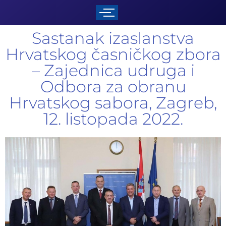
Sastanak izaslanstva
Hrvatskog časničkog zbora
– Zajednica udruga i
Odbora za obranu
Hrvatskog sabora, Zagreb,
12. listopada 2022.