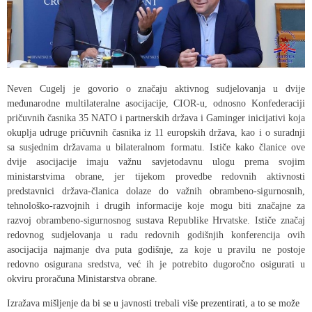
Neven Cugelj je govorio o značaju aktivnog sudjelovanja u dvije
međunarodne multilateralne asocijacije, CIOR-u, odnosno Konfederaciji
pričuvnih časnika 35 NATO i partnerskih država i Gaminger inicijativi koja
okuplja udruge pričuvnih časnika iz 11 europskih država, kao i o suradnji
sa susjednim državama u bilateralnom formatu. Ističe kako članice ove
dvije asocijacije imaju važnu savjetodavnu ulogu prema svojim
ministarstvima obrane, jer tijekom provedbe redovnih aktivnosti
predstavnici država-članica dolaze do važnih obrambeno-sigurnosnih,
tehnološko-razvojnih i drugih informacije koje mogu biti značajne za
razvoj obrambeno-sigurnosnog sustava Republike Hrvatske. Ističe značaj
redovnog sudjelovanja u radu redovnih godišnjih konferencija ovih
asocijacija najmanje dva puta godišnje, za koje u pravilu ne postoje
redovno osigurana sredstva, već ih je potrebito dugoročno osigurati u
okviru proračuna Ministarstva obrane.
Izražava
mišljenje da bi se u javnosti trebali više prezentirati, a to se može