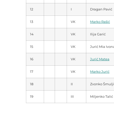
12
I
Dragan Pavić
13
VK
Marko Rašić
14
VK
Ilija Garić
15
VK
Jurić Mia Ivon
16
VK
Jurić Matea
17
VK
Marko Jurić
18
II
Zvonko Šmulji
19
III
Miljenko Talić