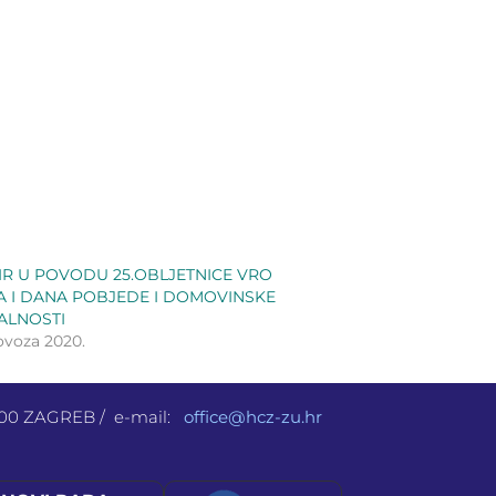
IR U POVODU 25.OBLJETNICE VRO
A I DANA POBJEDE I DOMOVINSKE
ALNOSTI
lovoza 2020.
 000 ZAGREB / e-mail:
office@hcz-zu.hr