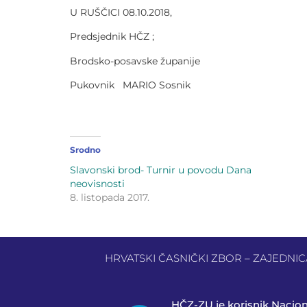
U RUŠČICI 08.10.2018,
Predsjednik HČZ ;
Brodsko-posavske županije
Pukovnik MARIO Sosnik
Srodno
Slavonski brod- Turnir u povodu Dana
neovisnosti
8. listopada 2017.
HRVATSKI ČASNIČKI ZBOR – ZAJEDNICA 
HČZ-ZU je korisnik Nacio