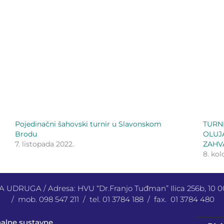
Pojedinačni šahovski turnir u Slavonskom
TURN
Brodu
OLUJ
7. listopada 2022.
ZAHV
8. ko
UDRUGA / Adresa: HVU “Dr.Franjo Tuđman” Ilica 256b, 10
/ mob. 098 547 211 / tel. 01 3784 188 / fax. 01 3784 480
nalne sustavne