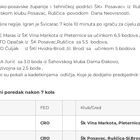
ko-posavske županije i tehničkoj podršci ŠK» Posavac» iz Rušč
ahovskom klubu Posavac, Ruščica povodom Dana Neovisnosti.
re regije. Igran je Švicarac 7 kola 10 minuta po igraču za cijelu p
 Maras iz ŠK Vina Markota iz Pleternice sa učinkom 6.5 bodova ,
ATO Opačak iz ŠK Posavac,Ruščica sa 5.5 bodova,
O Čuljak iz ŠKI Hvidra-Brod ,Sl. Brod sa učinkom 5 bodova
IA Jurić sa 3.0 boda iz Šahovskog kluba Dama Đakovo,
zivojna sa 2.5 boda ,
ni su pokali a kadetkinjama odličja. Koje je dodijelio predsjedni
kon 7 kola
FED
Klub/Grad
CRO
Šk Vina Markota, Pleternic
CRO
Šk Posavac, Ruščica-Sl.Bro