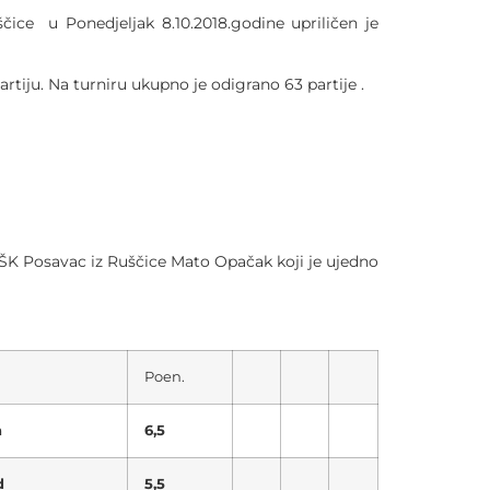
ice u Ponedjeljak 8.10.2018.godine upriličen je
artiju. Na turniru ukupno je odigrano 63 partije .
k ŠK Posavac iz Ruščice Mato Opačak koji je ujedno
Poen.
a
6,5
d
5,5