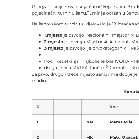
U organizaciji Hrvatskog časničkog zbora Brods
pojedinačni turnir u šahu.Turnir je održan u Š
Na šahovskom turniru sudjelovalo je 19 igrača sa ši
1.mjesto
je osvoijo Nacionalni majstor MILE
2.mjesto
je osvoijo Majstorski kandidat M
3.mjesto
je osvoijo je prvokategornik MIŠ
Kod kadetkinja najbolja je bila IVONA – M
druga je bila MATEA Jurić iz ŠK Amater ,Stri
Za prvo, drugo i treće mjesto seniorima dodijelje
i sudio.
Konačni poredak na
Mj.
Ime
1
NM
Maras Mile
2
MK
Mato Opačak