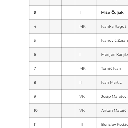
3
I
Mišo Čuljak
4
MK
Ivanka Raguž
5
I
Ivanović Zoran
6
I
Marijan Kanjk
7
MK
Tomić Ivan
8
II
Ivan Martić
9
VK
Josip Maratovi
10
VK
Antun Mataić
11
III
Berislav Kod