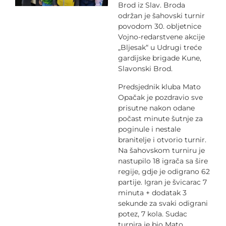
Brod iz Slav. Broda
održan je šahovski turnir
povodom 30. obljetnice
Vojno-redarstvene akcije
„Bljesak“ u Udrugi treće
gardijske brigade Kune,
Slavonski Brod.
Predsjednik kluba Mato
Opačak je pozdravio sve
prisutne nakon odane
počast minute šutnje za
poginule i nestale
branitelje i otvorio turnir.
Na šahovskom turniru je
nastupilo 18 igrača sa šire
regije, gdje je odigrano 62
partije. Igran je švicarac 7
minuta + dodatak 3
sekunde za svaki odigrani
potez, 7 kola. Sudac
turnira je bio Mato