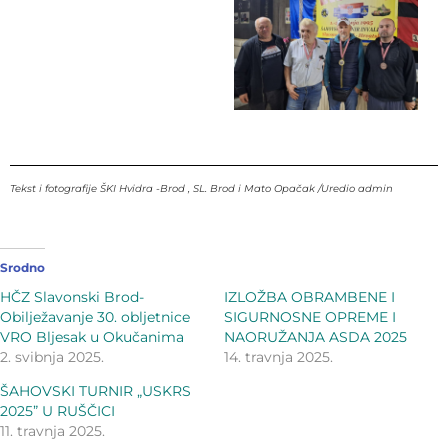
Tekst i fotografije ŠKI Hvidra -Brod , SL. Brod i Mato Opačak /Uredio admin
Srodno
HČZ Slavonski Brod-
IZLOŽBA OBRAMBENE I
Obilježavanje 30. obljetnice
SIGURNOSNE OPREME I
VRO Bljesak u Okučanima
NAORUŽANJA ASDA 2025
2. svibnja 2025.
14. travnja 2025.
ŠAHOVSKI TURNIR „USKRS
2025” U RUŠČICI
11. travnja 2025.