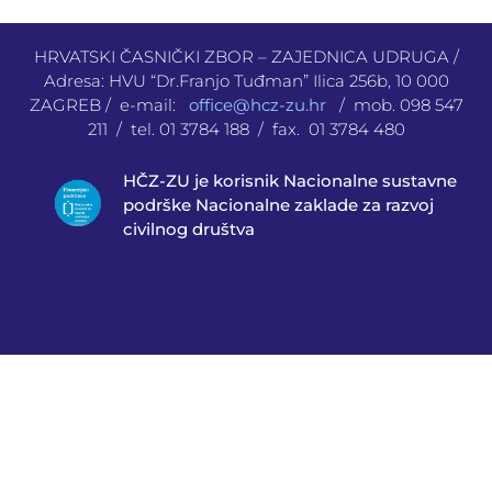
HRVATSKI ČASNIČKI ZBOR – ZAJEDNICA UDRUGA /
Adresa: HVU “Dr.Franjo Tuđman” Ilica 256b, 10 000
ZAGREB / e-mail:
office@hcz-zu.hr
/ mob. 098 547
211 / tel. 01 3784 188 / fax. 01 3784 480
HČZ-ZU je korisnik Nacionalne sustavne
podrške Nacionalne zaklade za razvoj
civilnog društva