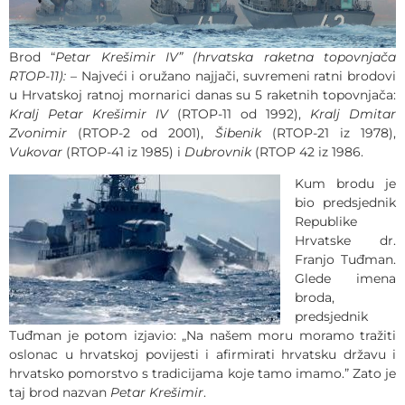
Brod “
Petar Krešimir IV” (hrvatska raketna topovnjača
RTOP-11):
– Najveći i oružano najjači, suvremeni ratni brodovi
u Hrvatskoj ratnoj mornarici danas su 5 raketnih topovnjača:
Kralj Petar Krešimir IV
(RTOP-11 od 1992),
Kralj Dmitar
Zvonimir
(RTOP-2 od 2001),
Šibenik
(RTOP-21 iz 1978),
Vukovar
(RTOP-41 iz 1985) i
Dubrovnik
(RTOP 42 iz 1986.
Kum brodu je
bio predsjednik
Republike
Hrvatske dr.
Franjo Tuđman.
Glede imena
broda,
predsjednik
Tuđman je potom izjavio: „Na našem moru moramo tražiti
oslonac u hrvatskoj povijesti i afirmirati hrvatsku državu i
hrvatsko pomorstvo s tradicijama koje tamo imamo.” Zato je
taj brod nazvan
Petar Krešimir
.