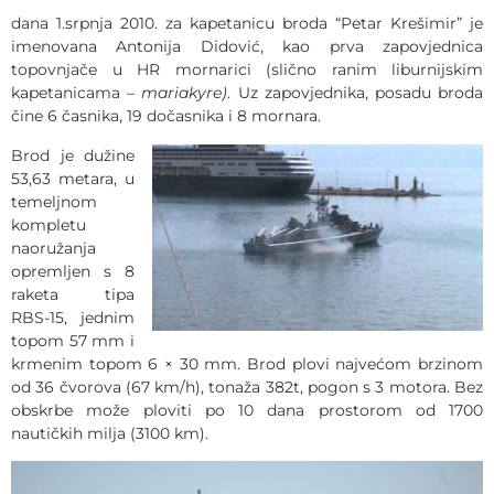
dana 1.srpnja 2010. za kapetanicu broda “Petar Krešimir” je
imenovana Antonija Didović, kao prva zapovjednica
topovnjače u HR mornarici (slično ranim liburnijskim
kapetanicama –
mariakyre)
. Uz zapovjednika, posadu broda
čine 6 časnika, 19 dočasnika i 8 mornara.
Brod je dužine
53,63 metara, u
temeljnom
kompletu
naoružanja
opremljen s 8
raketa tipa
RBS-15, jednim
topom 57 mm i
krmenim topom 6 × 30 mm. Brod plovi najvećom brzinom
od 36 čvorova (67 km/h), tonaža 382t, pogon s 3 motora. Bez
obskrbe može ploviti po 10 dana prostorom od 1700
nautičkih milja (3100 km).