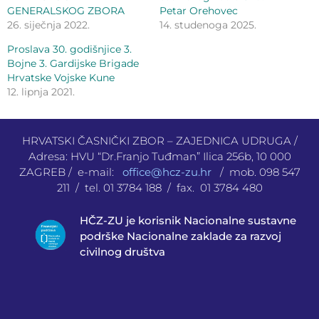
GENERALSKOG ZBORA
Petar Orehovec
26. siječnja 2022.
14. studenoga 2025.
Proslava 30. godišnjice 3.
Bojne 3. Gardijske Brigade
Hrvatske Vojske Kune
12. lipnja 2021.
HRVATSKI ČASNIČKI ZBOR – ZAJEDNICA UDRUGA /
Adresa: HVU “Dr.Franjo Tuđman” Ilica 256b, 10 000
ZAGREB / e-mail:
office@hcz-zu.hr
/ mob. 098 547
211 / tel. 01 3784 188 / fax. 01 3784 480
HČZ-ZU je korisnik Nacionalne sustavne
podrške Nacionalne zaklade za razvoj
civilnog društva