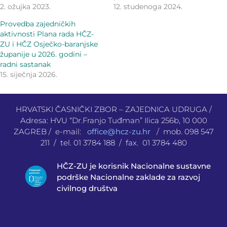
2. ožujka 2023.
12. studenoga 2024.
Provedba zajedničkih
aktivnosti Plana rada HČZ-
ZU i HČZ Osječko-baranjske
županije u 2026. godini –
radni sastanak
15. siječnja 2026.
HRVATSKI ČASNIČKI ZBOR – ZAJEDNICA UDRUGA /
Adresa: HVU “Dr.Franjo Tuđman” Ilica 256b, 10 000
ZAGREB / e-mail:
office@hcz-zu.hr
/ mob. 098 547
211 / tel. 01 3784 188 / fax. 01 3784 480
HČZ-ZU je korisnik Nacionalne sustavne
podrške Nacionalne zaklade za razvoj
civilnog društva