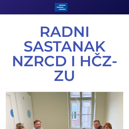
RADNI
SASTANAK
NZRCD I HČZ-
ZU