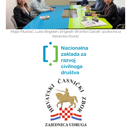
Maja Mustač, Luka Bogdan, brigadir Branko Gačak i pukovnica
Nevenka Kovač