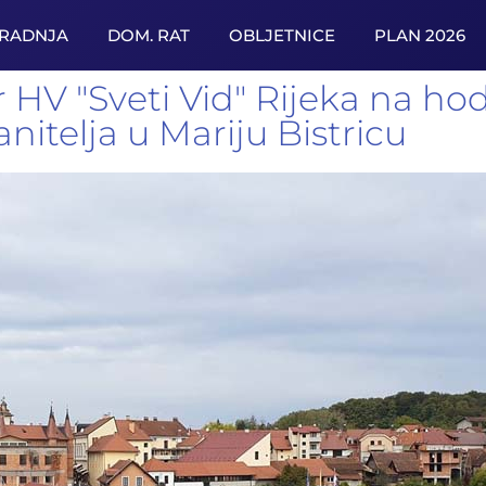
URADNJA
DOM. RAT
OBLJETNICE
PLAN 2026
r HV "Sveti Vid" Rijeka na h
nitelja u Mariju Bistricu