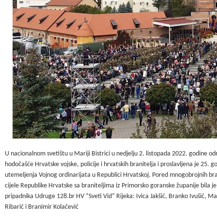
U nacionalnom svetištu u Mariji Bistrici u nedjelju 2. listopada 2022. godine od
hodočašće Hrvatske vojske, policije i hrvatskih branitelja i proslavljena je 25. go
utemeljenja Vojnog ordinarijata u Republici Hrvatskoj.
Pored mnogobrojnih bran
cijele Republike Hrvatske sa braniteljima iz Primorsko goranske županije bila je
pripadnika Udruge 128.br HV “Sveti Vid” Rijeka:
Ivica Jakšić
,
Branko Ivušić, Ma
Ribarić
i
Branimir Kolačević