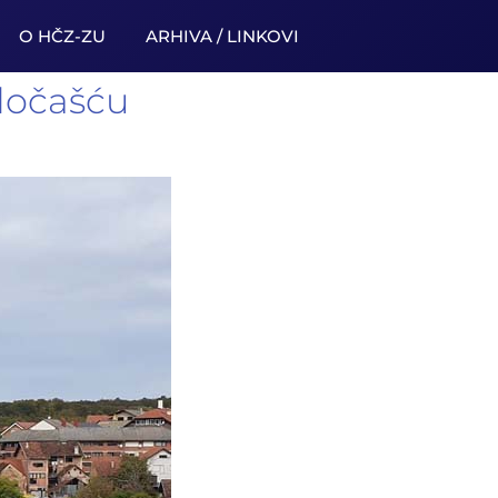
O HČZ-ZU
ARHIVA / LINKOVI
odočašću