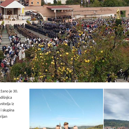
ržano je 30.
dišnjica
itelja iz
 i skupina
rijan