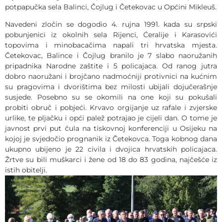
potpapučka sela Balinci, Čojlug i Četekovac u Općini Mikleuš.
Navedeni zločin se dogodio 4. rujna 1991. kada su srpski
pobunjenici iz okolnih sela Rijenci, Ćeralije i Karasovići
topovima i minobacačima napali tri hrvatska mjesta.
Četekovac, Balince i Čojlug branilo je 7 slabo naoružanih
pripadnika Narodne zaštite i 5 policajaca. Od ranog jutra
dobro naoružani i brojčano nadmoćniji protivnici na kućnim
su pragovima i dvorištima bez milosti ubijali dojučerašnje
susjede. Posebno su se okomili na one koji su pokušali
probiti obruč i pobjeći. Krvavo orgijanje uz rafale i zvjerske
urlike, te pljačku i opći palež potrajao je cijeli dan. O tome je
javnost prvi put čula na tiskovnoj konferenciji u Osijeku na
kojoj je svjedočio prognanik iz Četekovca. Toga kobnog dana
ukupno ubijeno je 22 civila i dvojica hrvatskih policajaca.
Žrtve su bili muškarci i žene od 18 do 83 godina, najčešće iz
istih obitelji.