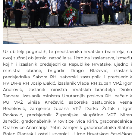
Uz obitelji poginulih, te predstavnika hrvatskih branitelja, na
ovoj tužnoj obljetnici nazočila su i brojna izaslanstva, između
kojih i izaslanik predsjednika Republike Hrvatske, ujedno i
ministra obrane, brigadir Drago Blažević, izaslanik
predsjednika Sabora RH, saborski zastupnik i predsjednik
HVIDR-e RH Josip Đakić, izaslanik Vlade RH župan VPŽ Igor
Andrović, izaslanik ministra hrvatskih branitelja Dinko
Tandara, izaslanik ministra Unutarnjih poslova RH, načelnik
PU VPŽ Siniša Knežević, saborska zastupnica Vesna
Bedeković, zamjenici župana VPŽ Darko Žužak i Igor
Pavković, predsjednik Županijske skupštine VPŽ Miran
Janečić, gradonačelnik Virovitice Ivica Kirin, gradonačelnica
Orahovice Anamarija Petin, zamjenik gradonačelnika Slatine
Bojan Plantak i ostali uzvanici. U ime Hrvatskog časničkog