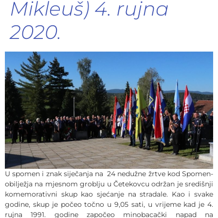
Mikleuš) 4. rujna
2020.
U spomen i znak siječanja na 24 nedužne žrtve kod Spomen-
obilježja na mjesnom groblju u Četekovcu održan je središnji
komemorativni skup kao sjećanje na stradale. Kao i svake
godine, skup je počeo točno u 9,05 sati, u vrijeme kad je 4.
rujna 1991. godine započeo minobacački napad na