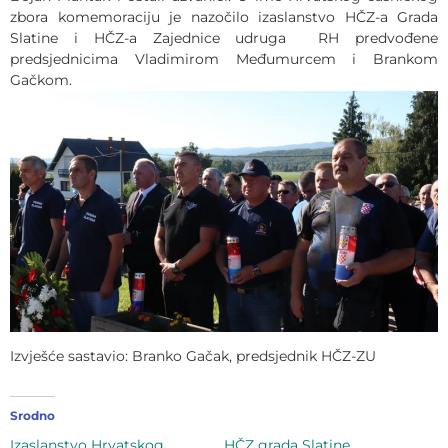
zbora komemoraciju je nazočilo izaslanstvo HČZ-a Grada
Slatine i HČZ-a Zajednice udruga RH predvođene
predsjednicima Vladimirom Međumurcem i Brankom
Gačkom.
Izvješće sastavio: Branko Gačak, predsjednik HČZ-ZU
Srodno
Izaslanstvo Hrvatskog
HČZ grada Slatine