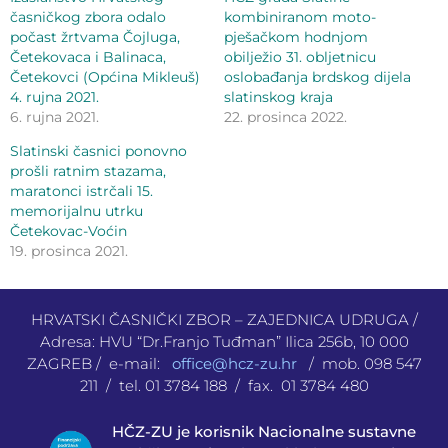
časničkog zbora odalo
kombiniranom moto-
počast žrtvama Čojluga,
pješačkom hodnjom
Četekovaca i Balinaca,
obilježio 31. obljetnicu
Četekovci (Općina Mikleuš)
oslobađanja brdskog dijela
4. rujna 2021.
slatinskog kraja
6. rujna 2021.
22. prosinca 2022.
Slatinski časnici ponovno
prošli ratnim stazama,
maratonci istrčali 15.
memorijalnu utrku
Četekovac-Voćin
19. prosinca 2021.
HRVATSKI ČASNIČKI ZBOR – ZAJEDNICA UDRUGA /
Adresa: HVU “Dr.Franjo Tuđman” Ilica 256b, 10 000
ZAGREB / e-mail:
office@hcz-zu.hr
/ mob. 098 547
211 / tel. 01 3784 188 / fax. 01 3784 480
HČZ-ZU je korisnik Nacionalne sustavne