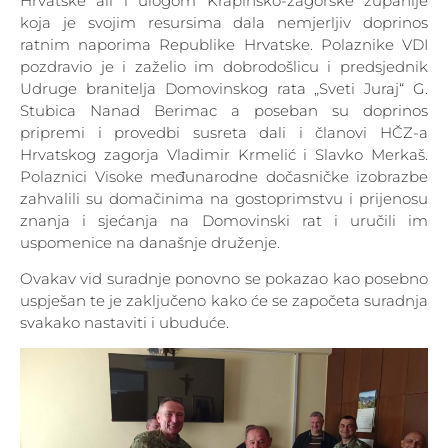
Hrvatske ali i ulogom Krapinsko-zagorske županije
koja je svojim resursima dala nemjerljiv doprinos
ratnim naporima Republike Hrvatske. Polaznike VDI
pozdravio je i zaželio im dobrodošlicu i predsjednik
Udruge branitelja Domovinskog rata „Sveti Juraj“ G.
Stubica Nanad Berimac a poseban su doprinos
pripremi i provedbi susreta dali i članovi HČZ-a
Hrvatskog zagorja Vladimir Krmelić i Slavko Merkaš.
Polaznici Visoke međunarodne dočasničke izobrazbe
zahvalili su domačinima na gostoprimstvu i prijenosu
znanja i sjećanja na Domovinski rat i uručili im
uspomenice na današnje druženje.
Ovakav vid suradnje ponovno se pokazao kao posebno
uspješan te je zaključeno kako će se započeta suradnja
svakako nastaviti i ubuduće.