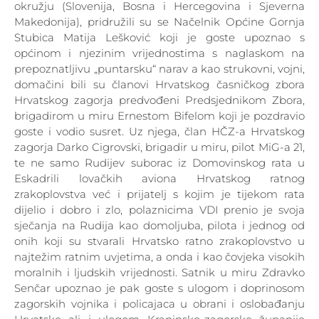
okružju (Slovenija, Bosna i Hercegovina i Sjeverna
Makedonija), pridružili su se Načelnik Općine Gornja
Stubica Matija Lešković koji je goste upoznao s
općinom i njezinim vrijednostima s naglaskom na
prepoznatljivu „puntarsku“ narav a kao strukovni, vojni,
domačini bili su članovi Hrvatskog časničkog zbora
Hrvatskog zagorja predvođeni Predsjednikom Zbora,
brigadirom u miru Ernestom Bifelom koji je pozdravio
goste i vodio susret. Uz njega, član HČZ-a Hrvatskog
zagorja Darko Cigrovski, brigadir u miru, pilot MiG-a 21,
te ne samo Rudijev suborac iz Domovinskog rata u
Eskadrili lovačkih aviona Hrvatskog ratnog
zrakoplovstva već i prijatelj s kojim je tijekom rata
dijelio i dobro i zlo, polaznicima VDI prenio je svoja
sječanja na Rudija kao domoljuba, pilota i jednog od
onih koji su stvarali Hrvatsko ratno zrakoplovstvo u
najtežim ratnim uvjetima, a onda i kao čovjeka visokih
moralnih i ljudskih vrijednosti. Satnik u miru Zdravko
Senčar upoznao je pak goste s ulogom i doprinosom
zagorskih vojnika i policajaca u obrani i oslobađanju