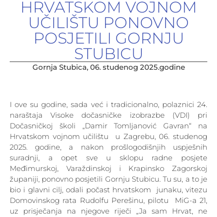
HRVATSKOM VOJNOM
UČILIŠTU PONOVNO
POSJETILI GORNJU
STUBICU
Gornja Stubica, 06. studenog 2025.godine
I ove su godine, sada već i tradicionalno, polaznici 24.
naraštaja Visoke dočasničke izobrazbe (VDI) pri
Dočasničkoj školi „Damir Tomljanović Gavran“ na
Hrvatskom vojnom učilištu u Zagrebu, 06. studenog
2025. godine, a nakon prošlogodišnjih uspješnih
suradnji, a opet sve u sklopu radne posjete
Međimurskoj, Varaždinskoj i Krapinsko Zagorskoj
županiji, ponovno posjetili Gornju Stubicu. Tu su, a to je
bio i glavni cilj, odali počast hrvatskom junaku, vitezu
Domovinskog rata Rudolfu Perešinu, pilotu MiG-a 21,
uz prisječanja na njegove riječi „Ja sam Hrvat, ne