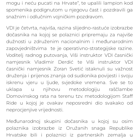
mogu i neću pucati na Hrvate“, te upalili lampion kod
spomenika podignutom u njegovu čast i pozdravili ga
snažnim i odlučnim vojničkim pozdravom.
VDI je četvrta, najviša, razina slijedno-rastuće izobrazbe
dočasnika na kojoj se polaznici pripremaju za najviše
dužnosti u združenim nacionalnim i međunarodnim
zapovjedništvima te je operativno-strategijske razine.
Voditelj radnog putovanja, Viši instruktor VDI časnički
namjesnik Vladimir Derdić te Viši instruktor VDI
časnički namjesnik Zoran Svetić istaknuli su važnost
druženja i prijenos znanja od sudionika povijesti i svoju
iskrenu vjeru u ljude, svjedoke vremena. Sve se to
uklapa u njihovu metodologiju raščlambe
Domovinskog rata na terenu tzv. metodologijom Staff
Ride u kojoj je ovakav neposredni dio svakako od
neprocjenjive vrijednosti.
Međunarodnoj skupini dočasnika u kojoj su osim
polaznika izobrazbe iz Oružanih snaga Republike
Hrvatske bili i polaznici iz partnerskih zemalja u