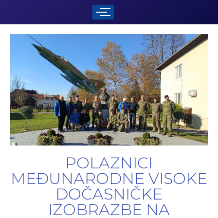
POLAZNICI
MEĐUNARODNE VISOKE
DOČASNIČKE
IZOBRAZBE NA