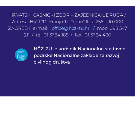
HRVATSKI ČASNIČKI ZBOR – ZAJEDNICA UDRUGA /
Adresa: HVU “Dr.Franjo Tuđman” Ilica 256b, 10 000
ZAGREB / e-mail:
office@hcz-zu.hr
/ mob. 098 547
211 / tel. 01 3784 188 / fax. 01 3784 480
HČZ-ZU je korisnik Nacionalne sustavne
podrške Nacionalne zaklade za razvoj
civilnog društva