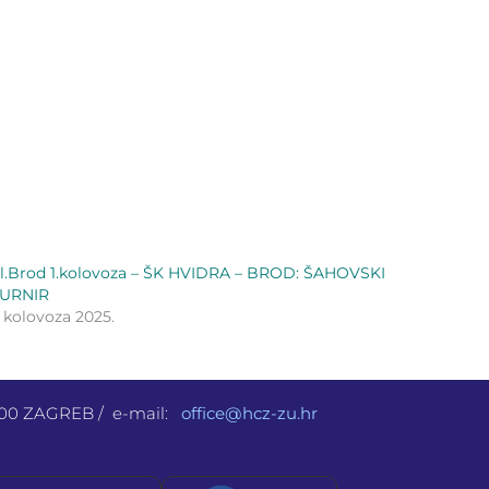
l.Brod 1.kolovoza – ŠK HVIDRA – BROD: ŠAHOVSKI
TURNIR
. kolovoza 2025.
 000 ZAGREB / e-mail:
office@hcz-zu.hr