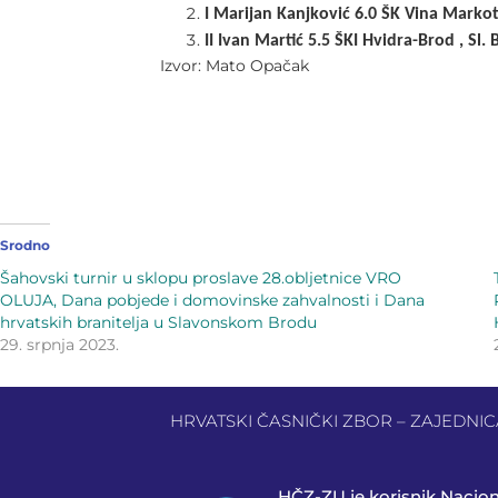
I Marijan Kanjković 6.0 ŠK Vina Markot
II Ivan Martić 5.5 ŠKI Hvidra-Brod , Sl. 
Izvor: Mato Opačak
Srodno
Šahovski turnir u sklopu proslave 28.obljetnice VRO
OLUJA, Dana pobjede i domovinske zahvalnosti i Dana
hrvatskih branitelja u Slavonskom Brodu
29. srpnja 2023.
HRVATSKI ČASNIČKI ZBOR – ZAJEDNICA 
HČZ-ZU je korisnik Nacio