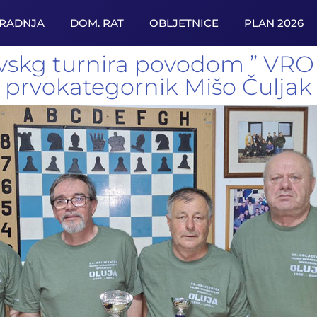
URADNJA
DOM. RAT
OBLJETNICE
PLAN 2026
vskg turnira povodom ” VRO 
prvokategornik Mišo Čuljak