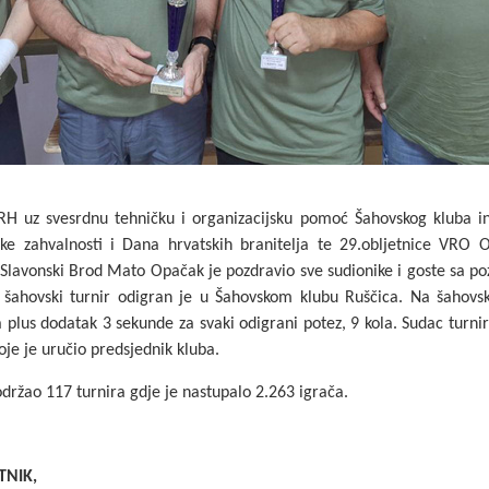
 RH uz svesrdnu tehničku i organizacijsku pomoć Šahovskog kluba inv
 zahvalnosti i Dana hrvatskih branitelja te 29.obljetnice VRO 
Slavonski Brod Mato Opačak je pozdravio sve sudionike i goste sa p
 šahovski turnir odigran je u Šahovskom klubu Ruščica. Na šahovsk
a plus dodatak 3 sekunde za svaki odigrani potez, 9 kola.
Sudac turni
je je uručio predsjednik kluba.
održao 117 turnira gdje je nastupalo 2.263 igrača.
ATNIK,