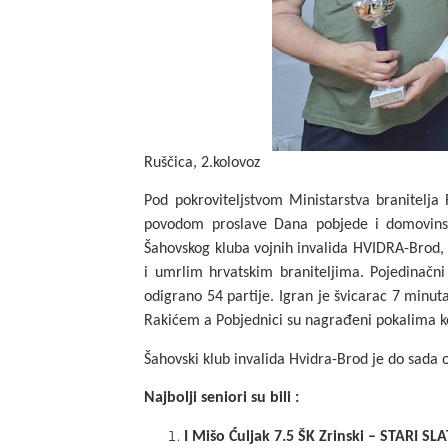
Ruščica, 2.kolovoz
Pod pokroviteljstvom Ministarstva branitelja
povodom proslave Dana pobjede i domovinske
Šahovskog kluba vojnih invalida HVIDRA-Brod, 
i umrlim hrvatskim braniteljima.
Pojedinačni
odigrano 54 partije. Igran je švicarac 7 minut
Rakićem a
Pobjednici su nagrađeni pokalima ko
Šahovski klub invalida Hvidra-Brod je do sada 
Najbolji seniori su bili :
I Mišo Ćuljak 7.5 ŠK Zrinski – STARI SL