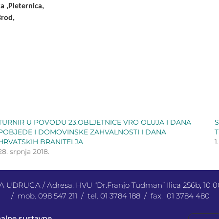
a ,Pleternica,
Brod,
TURNIR U POVODU 23.OBLJETNICE VRO OLUJA I DANA
S
POBJEDE I DOMOVINSKE ZAHVALNOSTI I DANA
HRVATSKIH BRANITELJA
1
28. srpnja 2018.
UDRUGA / Adresa: HVU “Dr.Franjo Tuđman” Ilica 256b, 10
/ mob. 098 547 211 / tel. 01 3784 188 / fax. 01 3784 480
nalne sustavne