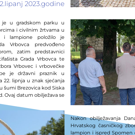
2.lipanj 2023.godine
n je u gradskom parku u
cima i civilnim žrtvama u
 i lampione položilo je
ada Vrbovca predvođeno
rom, zatim predstavnici
ifašista
Grada Vrbovca te
zbora Vrbovec i vrbovečke
rbe je državni praznik u
a 22. lipnja u znak sjećanja
 u šumi Brezovica kod Siska
d.
O
vaj datum
obilježava se
Nakon obilježavanja Dana
Hrvatsk
og
časničk
og
zbo
lampion
i
ispred
Spomen o