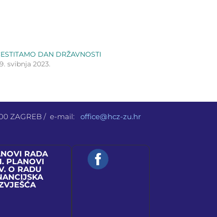
ČESTITAMO DAN DRŽAVNOSTI
9. svibnja 2023.
 000 ZAGREB / e-mail:
office@hcz-zu.hr
ANOVI RADA
N. PLANOVI
V. O RADU
NANCIJSKA
IZVJEŠĆA