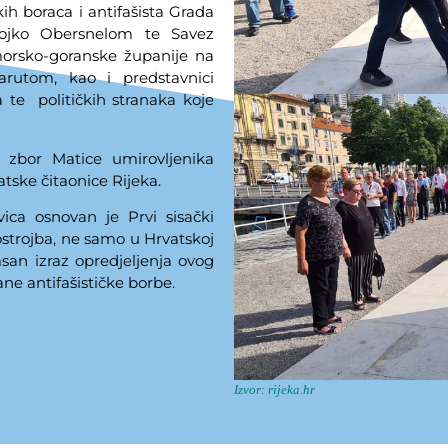
kih boraca i antifašista Grada
Vojko Obersnelom te Savez
rimorsko-goranske županije na
rutom, kao i predstavnici
 te političkih stranaka koje
zbor Matice umirovljenika
tske čitaonice Rijeka.
ica osnovan je Prvi sisački
postrojba, ne samo u Hrvatskoj
asan izraz opredjeljenja ovog
ane antifašističke borbe.
Izvor: rijeka.hr