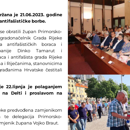
ržana je 21.06.2023. godine
tifašističke borbe.
e obratili župan Primorsko-
gradonačelnik Grada Rijeke
a antifašističkih boraca i
županije Dinko Tamarut i
ca i antifašista grada Rijeke
a i Riječanima, stanovnicima
rađanima Hrvatske čestitali
je 22.lipnja je polaganjem
 na Delti i proslavom na
Rijeke predvođena zamjenikom
 te delegacija Primorsko-
amjenik župana Vojko Braut.