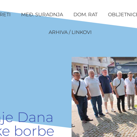
RETI
MEĐ. SURADNJA
DOM. RAT
OBLJETNIC
ARHIVA / LINKOVI
nje Dana
čke borbe