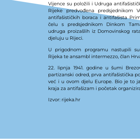
Vijence su položili i Udruga antifašistič
Rijeke predvođena predsjednikom 
antifašističkih boraca i antifašista P
čelu s predsjednikom Dinkom Tama
udruga proizašlih iz Domovinskog rata
djeluju u Rijeci.
U prigodnom programu nastupili su 
Rijeka te ansambl intermezzo, član Hrva
22. lipnja 1941. godine u šumi Brezov
partizanski odred, prva antifašistička 
već i u ovom djelu Europe. Bio je to j
kraja za antifašizam i početak organizir
Izvor: rijeka.hr