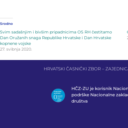
Srodno
Svim sadašnjim i bivšim pripadnicima OS RH čestitamo
Dan Oružanih snaga Republike Hrvatske i Dan Hrvatske
kopnene vojske
27. svibnja 2020.
HRVATSKI ČASNIČKI ZBOR – ZAJEDNICA 
HČZ-ZU je korisnik Nacio
podrške Nacionalne zaklad
društva