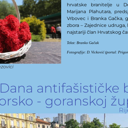
hrvatsk
e
branitelj
e
u Do
Marijana Plahutara, pred
Vrbovec i Branka Gačka, 
zbora – Zajednice udruga, 
najstariji član Hrvatskog 
Tekst: Branko Gačak
Fotografije: D. Vicković (portal: Prigor
zovici
Dana antifašističke b
rsko - goranskoj žu
Rij