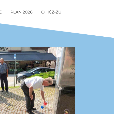
E
PLAN 2026
O HČZ-ZU