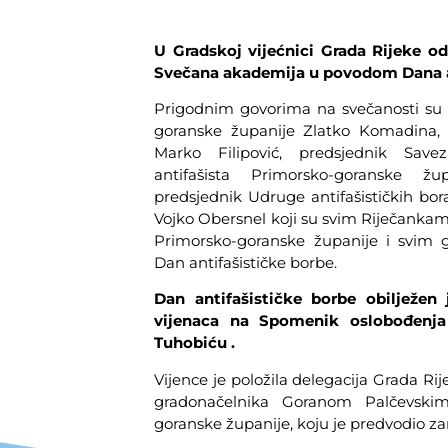
U Gradskoj vijećnici Grada Rijeke od
Svečana akademija u povodom Dana an
Prigodnim govorima na svečanosti su s
goranske županije Zlatko Komadina, 
Marko Filipović, predsjednik Savez
antifašista Primorsko-goranske 
predsjednik Udruge antifašističkih bora
Vojko Obersnel koji su svim Riječankam
Primorsko-goranske županije i svim g
Dan antifašističke borbe.
Dan antifašističke borbe obilježen 
vijenaca na Spomenik oslobođenja
Tuhobiću .
Vijence je položila delegacija Grada 
gradonačelnika Goranom Palčevskim
goranske županije, koju je predvodio z