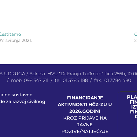
Ćestitamo
27. svibnja 2021.
2
UDRUGA / Adresa: HVU “Dr.Franjo Tuđman” Ilica 256b, 10
/ mob. 098 547 211 / tel. 01 3784 188 / fax. 01 3784 480
nalne sustavne
PL
FINANCIRANJE
e za razvoj civilnog
FI
AKTIVNOSTI HČZ-ZU U
IZ
2026.GODINI
FI
KROZ PRIJAVE NA
JAVNE
POZIVE/NATJEČAJE