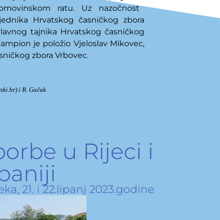
movinskom ratu.
Uz nazočnost
sjednika Hrvatskog časničkog zbora
glavnog tajnika Hrvatskog časničkog
lampion je položio Vjeloslav Mikovec,
časničkog zbora Vrbovec
.
ski.hr) i B. Gačak
orbe u Rijeci i
paniji
eka, 21. i 22.lipanj 2023.godine