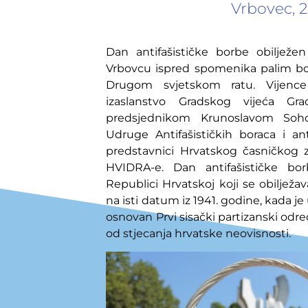
Vrbovec, 2
Dan antifašističke borbe
obilježe
Vrbovcu ispred
spomenika palim bor
Drugom svjetskom ratu.
Vijence
izaslanstvo Gradskog vijeća Gr
predsjednikom Krunoslavom Soho
Udruge Antifašističkih boraca i ant
predstavnici Hrvatskog časničkog 
HVIDRA-e.
Dan antifašističke bo
Republici Hrvatskoj koji se obilježav
na
isti datum iz
1941.
godine,
kad
a
je
osnovan Prvi sisački partizanski odre
od stjecanja hrvatske neovisnosti.