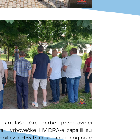
 antifašističke borbe, predstavnici
r
a i vrbovečke HVIDRA-e
zapalil
i
su
bilježja Hrvatska kocka za
poginul
e