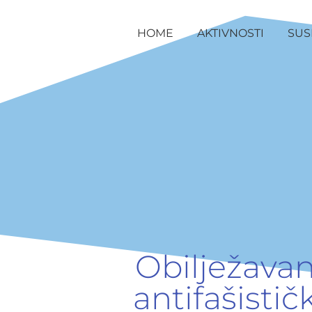
HOME
AKTIVNOSTI
SUS
Obilježava
antifašisti