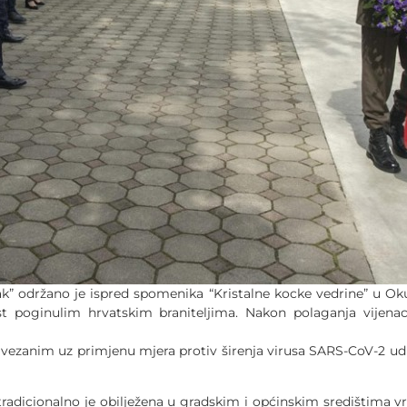
esak” održano je ispred spomenika “Kristalne kocke vedrine” u 
t poginulim hrvatskim braniteljima. Nakon polaganja vijenac
 vezanim uz primjenu mjera protiv širenja virusa SARS-CoV-2 ud
 tradicionalno je obilježena u gradskim i općinskim središtima