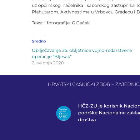
uz općinskog načelnika i saborskog zastupnika 
Plahutarom. Aktivnostima u Vrbovcu Gradecu i Du
Tekst i fotografije: G.Gačak
Srodno
Obilježavanje 25. obljetnice vojno-redarstvene
operacije “Bljesak”
2. svibnja 2020.
HRVATSKI ČASNIČKI ZBOR – ZAJEDNICA 
HČZ-ZU je korisnik Nacio
podrške Nacionalne zaklad
društva