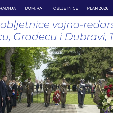
URADNJA
DOM. RAT
OBLJETNICE
PLAN 2026
 obljetnice vojno-redar
u, Gradecu i Dubravi, 1