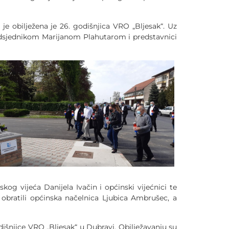
e obilježena je 26. godišnjica VRO „Bljesak“. Uz
redsjednikom Marijanom Plahutarom i predstavnici
g vijeća Danijela Ivačin i općinski vijećnici te
bratili općinska načelnica Ljubica Ambrušec, a
dišnjice VRO „Bljesak“ u Dubravi. Obilježavanju su