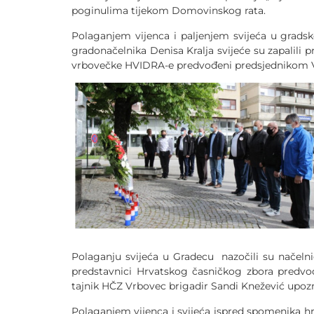
poginulima tijekom Domovinskog rata.
Polaganjem vijenca i paljenjem svijeća u gradsk
gradonačelnika Denisa Kralja svijeće su zapalil
vrbovečke HVIDRA-e predvođeni predsjednikom
Polaganju svijeća u Gradecu nazočili su načelni
predstavnici Hrvatskog časničkog zbora predvo
tajnik HČZ Vrbovec brigadir Sandi Knežević upozn
Polaganjem vijenca i svijeća ispred spomenika hrv