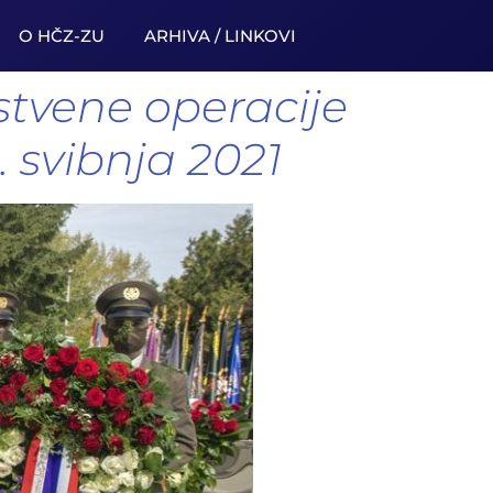
O HČZ-ZU
ARHIVA / LINKOVI
stvene operacije
. svibnja 2021