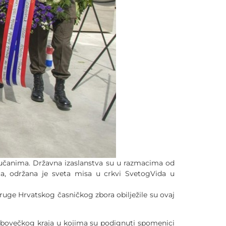
Okučanima. Državna izaslanstva su u razmacima od
a, održana je sveta misa u crkvi SvetogVida u
ruge Hrvatskog časničkog zbora obilježile su ovaj
 vrbovečkog kraja u kojima su podignuti spomenici