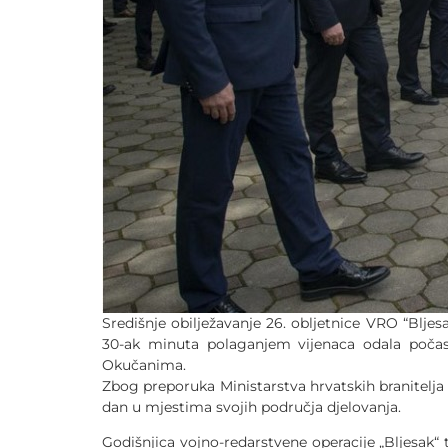
Središnje obilježavanje 26. obljetnice VRO “Blj
30-ak minuta polaganjem vijenaca odala počas
Okučanima.
Zbog preporuka Ministarstva hrvatskih branitelja
dan u mjestima svojih područja djelovanja.
Godišnjica vojno-redarstvene operacije „Bljesak“