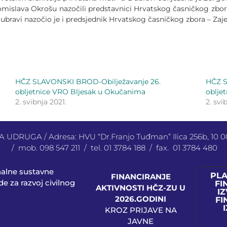
Tomislava Okrošu nazočili predstavnici Hrvatskog časničkog zb
bravi nazočio je i predsjednik Hrvatskog časničkog zbora – Za
HČZ SLAVONSKI BROD-Obilježavanje 26.
HČZ S
obljetnice VRO Bljesak u Okučanima
oblje
2. svibnja 2021.
2. svi
UDRUGA / Adresa: HVU “Dr.Franjo Tuđman” Ilica 256b, 10
/ mob. 098 547 211 / tel. 01 3784 188 / fax. 01 3784 480
nalne sustavne
PL
FINANCIRANJE
e za razvoj civilnog
FI
AKTIVNOSTI HČZ-ZU U
IZ
2026.GODINI
FI
KROZ PRIJAVE NA
JAVNE