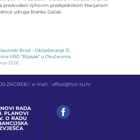
ora predvođeni njihovim predsjednikom Marijanom
jednice udruga Branko Gačak.
lavonski Brod – Obilježavanje 31.
tnice VRO “Bljesak” u Okučanima
bnja 2026.
 000 ZAGREB / e-mail:
office@hcz-zu.hr
ANOVI RADA
N. PLANOVI
V. O RADU
NANCIJSKA
IZVJEŠĆA