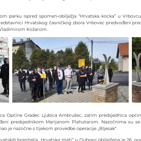
om parku ispred spomen-obilježja “Hrvatska kocka” u Vrbovcu j
i predstavnici Hrvatskog časničkog zbora Vrbovec predvođeni p
 Vladimirom Kožarom.
ca Općine Gradec Ljubica Ambrušec, zatim predsjednica općinsko
đeni predsjednikom Marijanom Plahutarom. Nazočnima su se o
ao je nazočne s tijekom provedbe operacije „Bljesak“.
atskih branitelja „Hrvatska mati“ u Dubravi obilježena je 26. go