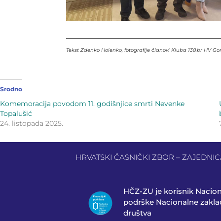
Tekst Zdenko Holenko, fotografije članovi Kluba 138.br HV Go
Srodno
Komemoracija povodom 11. godišnjice smrti Nevenke
Topalušić
24. listopada 2025.
HRVATSKI ČASNIČKI ZBOR – ZAJEDNICA 
HČZ-ZU je korisnik Nacio
podrške Nacionalne zaklad
društva