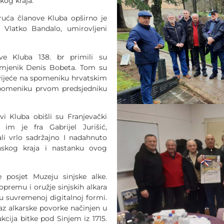
kog kraja.
ruća članove Kluba opširno je
 Vlatko Bandalo, umirovljeni
ve Kluba 138. br primili su
zamjenik Denis Bobeta. Tom su
i svijeće na spomeniku hrvatskim
 spomeniku prvom predsjedniku
i Kluba obišli su Franjevački
im je fra Gabrijel Jurišić,
ali vrlo sadržajno I nadahnuto
inskog kraja i nastanku ovog
 posjet Muzeju sinjske alke.
premu i oružje sinjskih alkara
i u suvremenoj digitalnoj formi.
az alkarske povorke načinjen u
ukcija bitke pod Sinjem iz 1715.