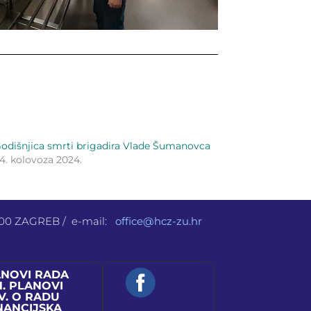
odišnjica smrti brigadira Vlade Šumanovca
4. kolovoza 2024.
 000 ZAGREB / e-mail:
office@hcz-zu.hr
ANOVI RADA
N. PLANOVI
V. O RADU
NANCIJSKA