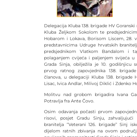
Delegacija Kluba 138. brigade HV Goranski 
Kluba Željkom Sokolom te predsjednici
Hobarom i Lokava, Borisom Liscem, 28. ve
predstavnicima Udruge hrvatskih branitelja 
predsjednikom Vlatkom Bandalom i ta
polaganjem cvijeća i paljenjem svijeća u 
Grada Sinja, obilježila je 10. godišnjicu 
prvog ratnog zapovjednika 138. brigade
članova, u delegaciji Kluba 138. brigade
Lisac, Ivica Andlar, Milivoj Diklić i Zdenko 
Molitvu nad grobom brigadira Ivana Gaš
Potravlja fra Ante Čovo.
Osim odavanja počasti prvom zapovjedni
risovi, posjet Gradu Sinju, zahvaljujuć
branitelja ‘’Veterani 126. brigade’’ Sinj i
dijelom ratnih zbivanja na ovom područj