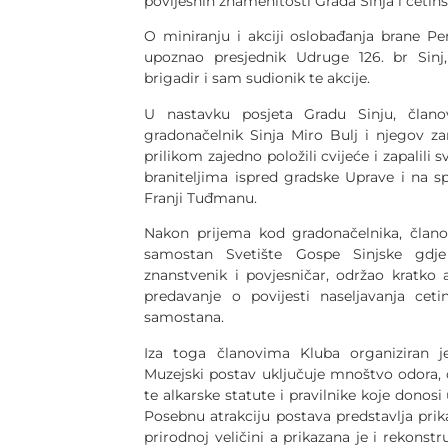
povijesnih znamenitosti Grada Sinja i cetins
O miniranju i akciji oslobađanja brane Pe
upoznao presjednik Udruge 126. br Sinj,
brigadir i sam sudionik te akcije.
U nastavku posjeta Gradu Sinju, člano
gradonačelnik Sinja Miro Bulj i njegov 
prilikom zajedno položili cvijeće i zapalil
braniteljima ispred gradske Uprave i na
Franji Tuđmanu.
Nakon prijema kod gradonačelnika, članov
samostan Svetište Gospe Sinjske gdje 
znanstvenik i povjesničar, održao kratko 
predavanje o povijesti naseljavanja cet
samostana.
Iza toga članovima Kluba organiziran je
Muzejski postav uključuje mnoštvo odora, o
te alkarske statute i pravilnike koje donos
Posebnu atrakciju postava predstavlja prik
prirodnoj veličini a prikazana je i rekonstr