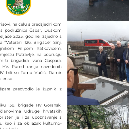
risovi, na čelu s predsjednikom
ma podružnica Čabar, Duškom
ljače 2025. godine, zajedno s
‘’Veterani 126. Brigade’’ Sinj,
jnikom Filipom Ratkovićem,
mjestu Potravlje, na području
smrti brigadira Ivana Gašpara,
 HV. Pored ranije navedenih
 HV bili su Tomo Vučić, Damir
Holenko.
para predvodio je župnik iz
ku 138. brigade HV Goranski
i članovima Udruge hrvatskih
skorišten je i za upoznavanje s
u kao i za obilazak kulturno-