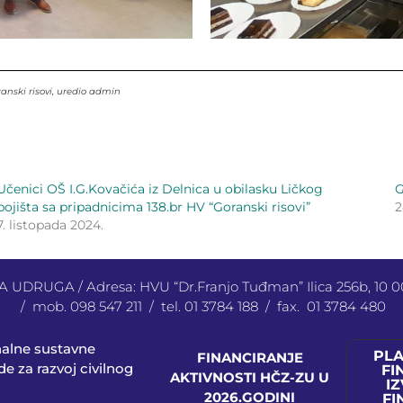
ranski risovi, uredio admin
Učenici OŠ I.G.Kovačića iz Delnica u obilasku Ličkog
G
bojišta sa pripadnicima 138.br HV “Goranski risovi”
2
7. listopada 2024.
UDRUGA / Adresa: HVU “Dr.Franjo Tuđman” Ilica 256b, 10
/ mob. 098 547 211 / tel. 01 3784 188 / fax. 01 3784 480
nalne sustavne
PL
FINANCIRANJE
e za razvoj civilnog
FI
AKTIVNOSTI HČZ-ZU U
IZ
2026.GODINI
FI