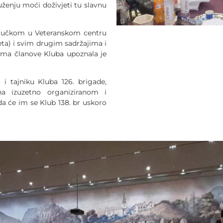
uženju moći doživjeti tu slavnu
i ručkom u Veteranskom centru
eta) i svim drugim sadržajima i
ima članove Kluba upoznala je
 i tajniku Kluba 126. brigade,
na izuzetno organiziranom i
a će im se Klub 138. br uskoro