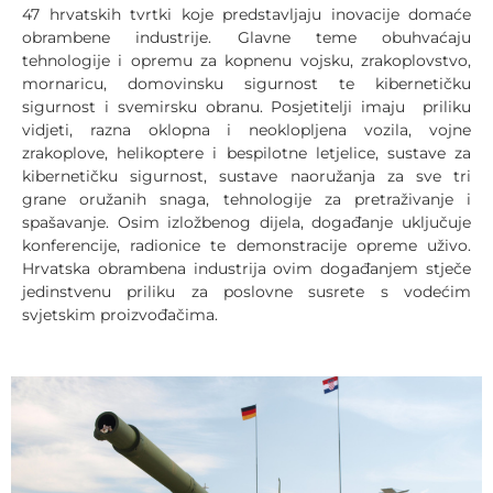
47 hrvatskih tvrtki koje predstavljaju inovacije domaće
obrambene industrije. Glavne teme obuhvaćaju
tehnologije i opremu za kopnenu vojsku, zrakoplovstvo,
mornaricu, domovinsku sigurnost te kibernetičku
sigurnost i svemirsku obranu. Posjetitelji imaju priliku
vidjeti, razna oklopna i neoklopljena vozila, vojne
zrakoplove, helikoptere i bespilotne letjelice, sustave za
kibernetičku sigurnost, sustave naoružanja za sve tri
grane oružanih snaga, tehnologije za pretraživanje i
spašavanje. Osim izložbenog dijela, događanje uključuje
konferencije, radionice te demonstracije opreme uživo.
Hrvatska obrambena industrija ovim događanjem stječe
jedinstvenu priliku za poslovne susrete s vodećim
svjetskim proizvođačima.