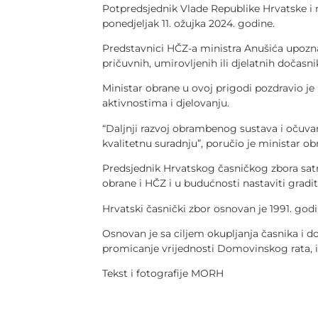
Potpredsjednik Vlade Republike Hrvatske i 
ponedjeljak 11. ožujka 2024. godine.
Predstavnici HČZ-a ministra Anušića upoznal
pričuvnih, umirovljenih ili djelatnih dočasni
Ministar obrane u ovoj prigodi pozdravio je 
aktivnostima i djelovanju.
“Daljnji razvoj obrambenog sustava i očuvan
kvalitetnu suradnju”, poručio je ministar ob
Predsjednik Hrvatskog časničkog zbora satni
obrane i HČZ i u budućnosti nastaviti gradi
Hrvatski časnički zbor osnovan je 1991. godine
Osnovan je sa ciljem okupljanja časnika i do
promicanje vrijednosti Domovinskog rata, i
Tekst i fotografije MORH