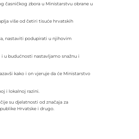
og časničkog zbora u Ministarstvu obrane u
ja više od četiri tisuće hrvatskih
a, nastaviti podupirati u njihovim
ga i u budućnosti nastavljamo snažnu i
zavši kako i on vjeruje da će Ministarstvo
j i lokalnoj razini.
ije su djelatnosti od značaja za
publike Hrvatske i drugo.