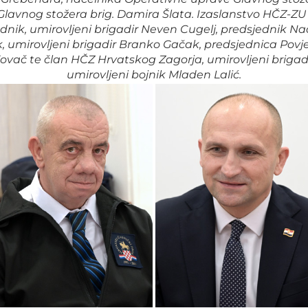
lavnog stožera brig. Damira Šlata. Izaslanstvo HČZ-ZU 
ednik, umirovljeni brigadir Neven Cugelj, predsjednik N
ik, umirovljeni brigadir Branko Gačak, predsjednica Po
ač te član HČZ Hrvatskog Zagorja, umirovljeni brigadir 
umirovljeni bojnik Mladen Lalić.