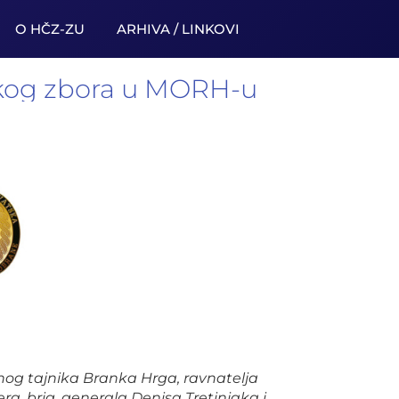
O HČZ-ZU
ARHIVA / LINKOVI
čkog zbora u MORH-u
nog tajnika Branka Hrga, ravnatelja
, brig. generala Denisa Tretinjaka i