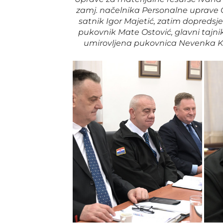
zamj. načelnika Personalne uprave G
satnik Igor Majetić, zatim dopredsj
pukovnik Mate Ostović, glavni tajn
umirovljena pukovnica Nevenka Kov