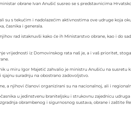
ministar obrane Ivan Anušić susreo se s predstavnicima Hrvatsk
i su s tekućim i nadolazećim aktivnostima ove udruge koja okupl
ka, časnika i generala.
njihov rad istaknuvši kako će ih Ministarstvo obrane, kao i do sad
je vrijednosti iz Domovinskog rata naš je, a i vaš prioritet, sto
rane.
k u miru Igor Majetić zahvalio je ministru Anušiću na susretu ka
ti sjajnu suradnju na obostrano zadovoljstvo.
, a njihovi članovi organizirani su na nacionalnoj, ali i regionalno
časnika u jedinstvenu braniteljsku i strukovnu zajednicu udruga č
zgradnja obrambenog i sigurnosnog sustava, obrane i zaštite Re