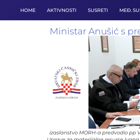
HOME
AKTIVNOSTI
SUSRETI
MEĐ. S
Ministar Anušić s 
izaslanstvo MORH-a predvodio pp Vl
Uprave za materijalne resurse Ivana