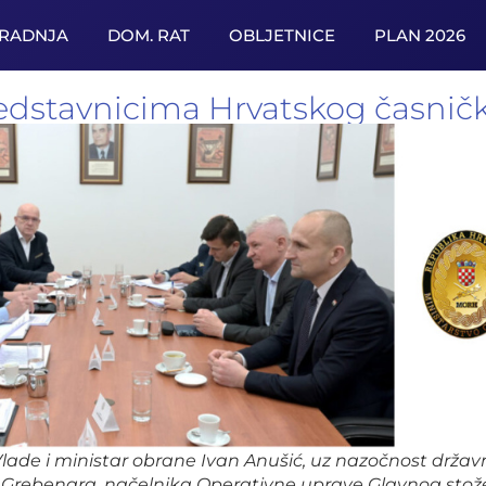
URADNJA
DOM. RAT
OBLJETNICE
PLAN 2026
predstavnicima Hrvatskog časni
ade i ministar obrane Ivan Anušić, uz nazočnost držav
 Grebenara, načelnika Operativne uprave Glavnog stožera