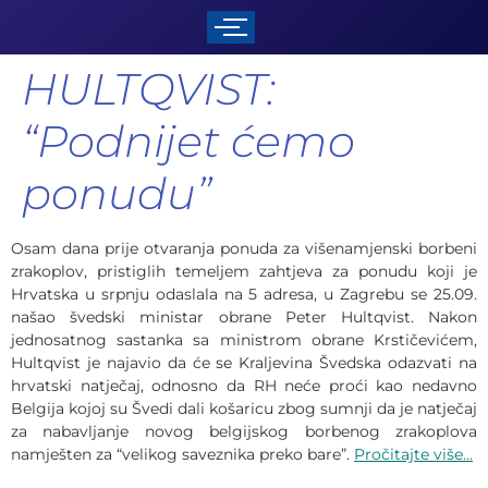
HULTQVIST:
“Podnijet ćemo
ponudu”
Osam dana prije otvaranja ponuda za višenamjenski borbeni
zrakoplov, pristiglih temeljem zahtjeva za ponudu koji je
Hrvatska u srpnju odaslala na 5 adresa, u Zagrebu se 25.09.
našao švedski ministar obrane Peter Hultqvist. Nakon
jednosatnog sastanka sa ministrom obrane Krstičevićem,
Hultqvist je najavio da će se Kraljevina Švedska odazvati na
hrvatski natječaj, odnosno da RH neće proći kao nedavno
Belgija kojoj su Švedi dali košaricu zbog sumnji da je natječaj
za nabavljanje novog belgijskog borbenog zrakoplova
namješten za “velikog saveznika preko bare”.
Pročitajte više…