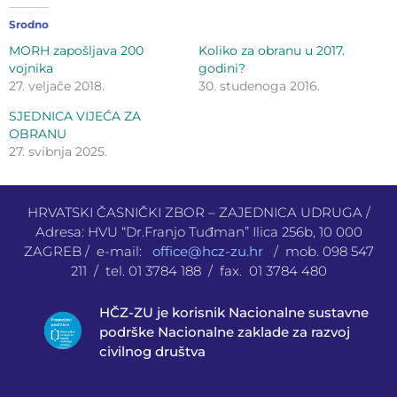
Srodno
MORH zapošljava 200
Koliko za obranu u 2017.
vojnika
godini?
27. veljače 2018.
30. studenoga 2016.
SJEDNICA VIJEĆA ZA
OBRANU
27. svibnja 2025.
HRVATSKI ČASNIČKI ZBOR – ZAJEDNICA UDRUGA /
Adresa: HVU “Dr.Franjo Tuđman” Ilica 256b, 10 000
ZAGREB / e-mail:
office@hcz-zu.hr
/ mob. 098 547
211 / tel. 01 3784 188 / fax. 01 3784 480
HČZ-ZU je korisnik Nacionalne sustavne
podrške Nacionalne zaklade za razvoj
civilnog društva