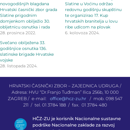
novogodišnjih blagdana
Slatine u Voćinu održao
Hrvatski časnički zbor grada
redovnu godišnju skupštinu
Slatine prigodnim
te organizirao 17. Kup
domjenkom obilježio 30.
hrvatskih branitelja u lovu
obljetnicu osnutka i rada
ribe udicom na plovak
28. prosinca 2022.
6. kolovoza 2024.
Svečano obilježena 33.
godišnjice osnutka 136.
slatinske brigade Hrvatske
vojske
28. listopada 2024.
HRVATSKI ČASNIČKI ZBOR – ZAJEDNICA UDRUGA /
Adresa: HVU “Dr.Franjo Tuđman” Ilica 256b, 10 000
ZAGREB / e-mail:
office@hcz-zu.hr
/ mob. 098 547
211 / tel. 01 3784 188 / fax. 01 3784 480
HČZ-ZU je korisnik Nacionalne sustavne
podrške Nacionalne zaklade za razvoj