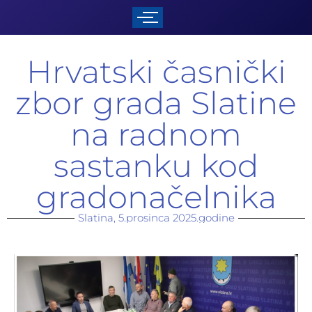
Hrvatski časnički
zbor grada Slatine
na radnom
sastanku kod
gradonačelnika
Slatina, 5.prosinca 2025.godine