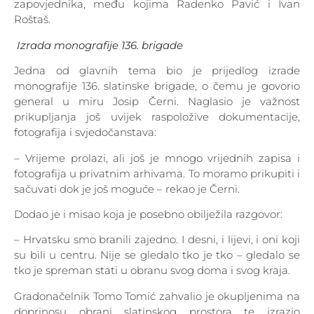
zapovjednika, među kojima Radenko Pavić i Ivan
Roštaš.
Izrada monografije 136. brigade
Jedna od glavnih tema bio je prijedlog izrade
monografije 136. slatinske brigade, o čemu je govorio
general u miru Josip Černi. Naglasio je važnost
prikupljanja još uvijek raspoložive dokumentacije,
fotografija i svjedočanstava:
– Vrijeme prolazi, ali još je mnogo vrijednih zapisa i
fotografija u privatnim arhivama. To moramo prikupiti i
sačuvati dok je još moguće – rekao je Černi.
Dodao je i misao koja je posebno obilježila razgovor:
– Hrvatsku smo branili zajedno. I desni, i lijevi, i oni koji
su bili u centru. Nije se gledalo tko je tko – gledalo se
tko je spreman stati u obranu svog doma i svog kraja.
Gradonačelnik Tomo Tomić zahvalio je okupljenima na
doprinosu obrani slatinskog prostora te izrazio