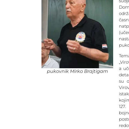
sud
Dom
odr
čas
nat
(uč
nas
puko
Tem
„Vir
a uč
pukovnik Mirko Brajtigam
deta
su o
Viro
ista
koji
127.
boj
pos
redo