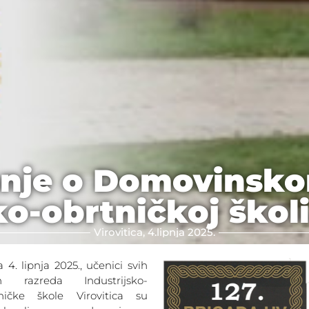
nje o Domovinsko
ko-obrtničkoj školi
Virovitica, 4.lipnja 2025.
 4. lipnja 2025., učenici svih
ih razreda Industrijsko-
ničke škole Virovitica su