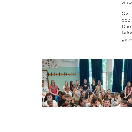
viro
Ova
dopr
Dom
isti
gene