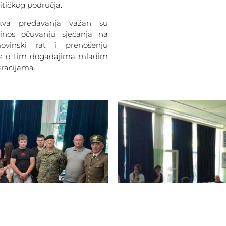
vitičkog područja.
kva predavanja važan su
inos očuvanju sjećanja na
ovinski rat i prenošenju
ne o tim događajima mladim
racijama.