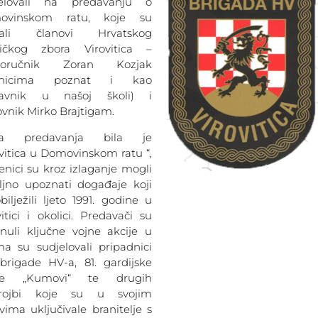
jelovali na predavanju o
ovinskom ratu, koje su
žali članovi Hrvatskog
ničkog zbora Virovitica –
poručnik Zoran Kozjak
enicima poznat i kao
tavnik u našoj školi) i
vnik Mirko Brajtigam.
a predavanja bila je
ovitica u Domovinskom ratu “,
enici su kroz izlaganje mogli
ljno upoznati događaje koji
bilježili ljeto 1991. godine u
vitici i okolici. Predavači su
knuli ključne vojne akcije u
ma su sudjelovali pripadnici
 brigade HV-a, 81. gardijske
ne „Kumovi“ te drugih
trojbi koje su u svojim
vima uključivale branitelje s