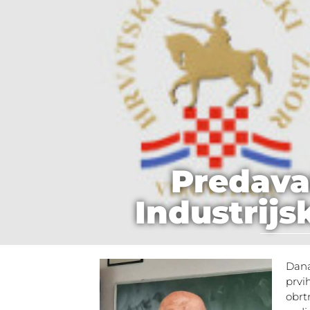
Predava
Industrijs
Dana
prv
obrt