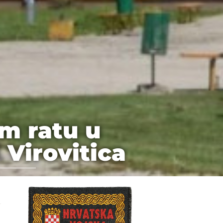
m ratu u
 Virovitica