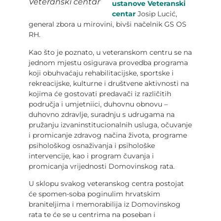
Veteranski centar
ustanove Veteranski
centar
Josip Lucić,
general zbora u mirovini, bivši načelnik GS OS
RH.
Kao što je poznato, u veteranskom centru se na
jednom mjestu osigurava provedba programa
koji obuhvaćaju rehabilitacijske, sportske i
rekreacijske, kulturne i društvene aktivnosti na
kojima će gostovati predavači iz različitih
područja i umjetniici, duhovnu obnovu –
duhovno zdravlje, suradnju s udrugama na
pružanju izvaninstitucionalnih usluga, očuvanje
i promicanje zdravog načina života, programe
psihološkog osnaživanja i psihološke
intervencije, kao i program čuvanja i
promicanja vrijednosti Domovinskog rata.
U sklopu svakog veteranskog centra postojat
će spomen-soba poginulim hrvatskim
braniteljima i memorabilija iz Domovinskog
rata te će se u centrima na poseban i