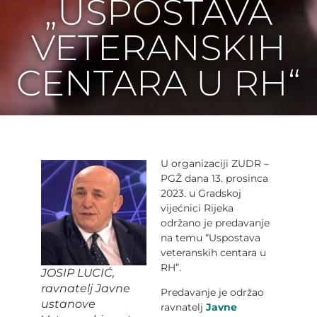
„USPOSTAVA
VETERANSKIH
CENTARA U RH“
U organizaciji ZUDR –
PGŽ dana 13. prosinca
2023. u Gradskoj
vijećnici Rijeka
održano je predavanje
na temu “Uspostava
veteranskih centara u
RH”.
JOSIP LUCIĆ,
ravnatelj Javne
Predavanje je održao
ustanove
ravnatelj
Javne