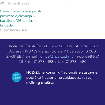
30. listopada 2023.
Časnici ove godine prošli
pravcem djelovanja 3.
bataljuna 136. slatinske
brigade
8. prosinca 2024.
HRVATSKI ČASNIČKI ZBOR – ZAJEDNICA UDRUGA /
Adresa: HVU “Dr.Franjo Tuđman” Ilica 256b, 10 000
ZAGREB / e-mail:
office@hcz-zu.hr
/ mob. 098 547
211 / tel. 01 3784 188 / fax. 01 3784 480
HČZ-ZU je korisnik Nacionalne sustavne
podrške Nacionalne zaklade za razvoj
civilnog društva