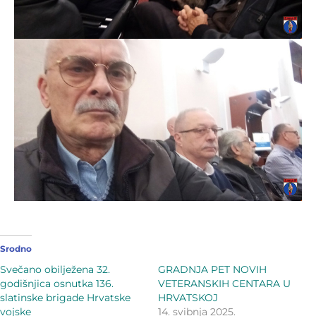
Srodno
Svečano obilježena 32.
GRADNJA PET NOVIH
godišnjica osnutka 136.
VETERANSKIH CENTARA U
slatinske brigade Hrvatske
HRVATSKOJ
vojske
14. svibnja 2025.