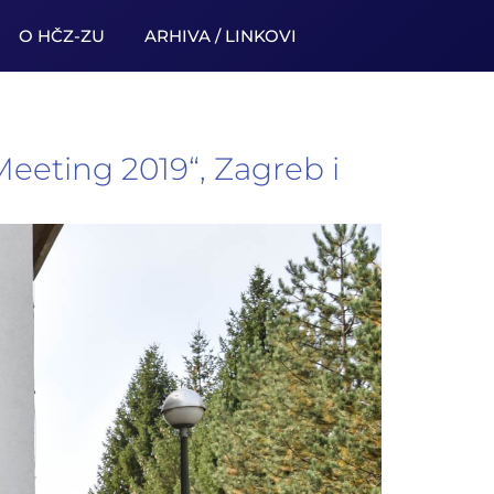
O HČZ-ZU
ARHIVA / LINKOVI
R
Meeting 2019“, Zagreb i