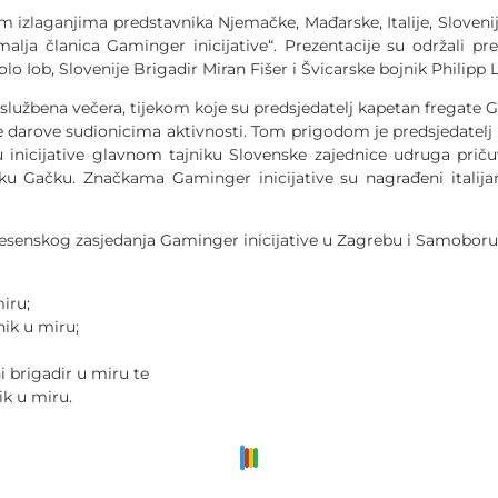
ganjima predstavnika Njemačke, Mađarske, Italije, Slovenije 
lja članica Gaminger inicijative“. Prezentacije su održali p
lo Iob, Slovenije Brigadir Miran Fišer i Švicarske bojnik Philipp
na večera, tijekom koje su predsjedatelj kapetan fregate Giu
e darove sudionicima aktivnosti. Tom prigodom je predsjedatelj 
u inicijative glavnom tajniku Slovenske zajednice udruga pri
u Gačku. Značkama Gaminger inicijative su nagrađeni italijan
og zasjedanja Gaminger inicijative u Zagrebu i Samoboru, č
iru;
ik u miru;
i brigadir u miru te
ik u miru.