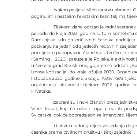
Nakon posjeta Ministarstvu obrane i Glavnom 
poginulim i nestalim hrvatskim braniteljima tij
Tijekom dana održan je radni sastanak na koj
periodu do kraja 2023. godine. U tom kontekstu s
Rumunjska udruga pričuvnih časnika podnijela j
pozivanju na jedan od sljedećih redovnih zasjedan
primljeni u punopravno članstvo. Utvrđen je red
(Gaming I. 2020.) preuzela je Poljska, a aktivnost
u švedski grad Karlskrone, gdje će se održati „Ba
iznose kotizacija) do kraja ožujka 2020. Organiza
listopada 2020. godine u Skopju. Aktivnosti tijeko
organizaciju aktivnosti tijekom 2022. godine pr
Hrvatska.
Izabrani su i novi članovi predsjedništva Gamin
Vilim Kobal, koji će nakon toga preuzeti predsj
Švicarska, dok će dopredsjednika imenovati Njem
U okviru radnog dijela zasjedanja dogovorena j
časnika prema civilnom društvu i široj zajednici“.