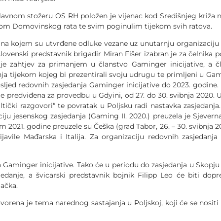
stožeru OS RH položen je vijenac kod Središnjeg križa na
ekom Domovinskog rata te svim poginulim tijekom svih ratova.
em su utvrđene odluke vezane uz unutarnju organizaciju i f
lovenski predstavnik brigadir Miran Fišer izabran je za čelnika 
e zahtjev za primanjem u članstvo Gaminger inicijative, a čl
ja tijekom kojeg bi prezentirali svoju udrugu te primljeni u Gam
osljed redovnih zasjedanja Gaminger inicijative do 2023. godine
 je predviđena za provedbu u Gdyini, od 27. do 30. svibnja 2020.
ltički razgovori“ te povratak u Poljsku radi nastavka zasjedanja.
ciju jesenskog zasjedanja (Gaming II. 2020.) preuzela je Sjeverna
m 2021. godine preuzele su Češka (grad Tabor, 26. – 30. svibnja 202
ijavile Mađarska i Italija. Za organizaciju redovnih zasjedanj
ger inicijative. Tako će u periodu do zasjedanja u Skopju do
edanje, a švicarski predstavnik bojnik Filipp Leo će biti dopr
ačka.
e tema narednog sastajanja u Poljskoj, koji će se nositi ra