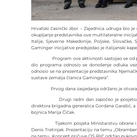
Hrvatski časnički zbor – Zajednica udruga bio je
okupljanje predstavnika ove multilateralne inici
Italije, Sjeverne Makedonije, Poljske, Slovačk
Gaminger inicijative predsjedao je italijanski kap
Program ove aktivnosti sastojao se od posjet
dio programa odnosio se donošenje odluka vezan
odnosio se na prezentacije predstavnika Njemačke
sustave zemalja članica Gamingera“.
Prvog dana zasjedanja održano je otvaranje j
Drugi radni dan započeo je posjetom Središt
direktora brigadna generalica Gordana Garašić, a 
bojnica Marija Čičak.
Tijekom posjeta Ministarstvu obrane i Glavno
Denis Tretinjak. Prezentaciju na temu „Obramben
na temu „Koncept pričuve OS RH“ održao pukovni