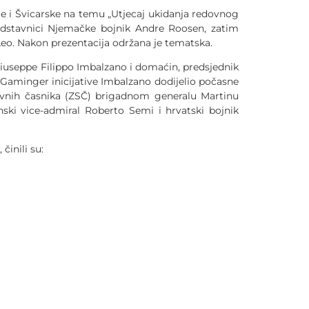
i Švicarske na temu „Utjecaj ukidanja redovnog
redstavnici Njemačke bojnik Andre Roosen, zatim
 Leo. Nakon prezentacija održana je tematska.
seppe Filippo Imbalzano i domaćin, predsjednik
Gaminger inicijative Imbalzano dodijelio počasne
čuvnih časnika (ZSČ) brigadnom generalu Martinu
ski vice-admiral Roberto Semi i hrvatski bojnik
inili su: