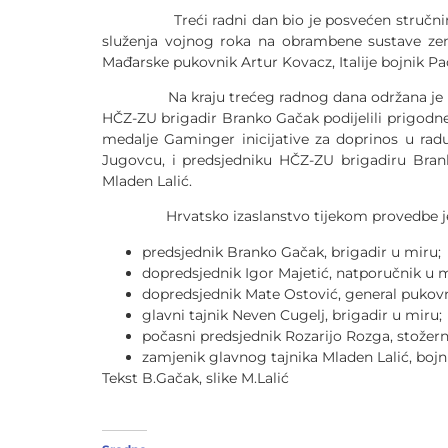
Treći radni dan bio je posvećen stručnim izla
služenja vojnog roka na obrambene sustave zema
Mađarske pukovnik Artur Kovacz, Italije bojnik Pao
Na kraju trećeg radnog dana održana je službe
HČZ-ZU brigadir Branko Gačak podijelili prigodn
medalje Gaminger inicijative za doprinos u rad
Jugovcu, i predsjedniku HČZ-ZU brigadiru Brank
Mladen Lalić.
Hrvatsko izaslanstvo tijekom provedbe jesensk
predsjednik Branko Gačak, brigadir u miru;
dopredsjednik Igor Majetić, natporučnik u m
dopredsjednik Mate Ostović, general pukovn
glavni tajnik Neven Cugelj, brigadir u miru;
počasni predsjednik Rozarijo Rozga, stožern
zamjenik glavnog tajnika Mladen Lalić, bojn
Tekst B.Gačak, slike M.Lalić