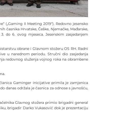
ive“ („Gaming II Meeting 2019“). Redovno jesensko
enih časnika Hrvatske, Češke, Njemačke, Mađarske,
od 3. do 6. ovog mjeseca. Jesenskim zasjedanjem
tarstvu obrane i Glavnom stožeru OS RH. Radni
tive u narednom periodu. Stručni dio zasjedanja
idanja redovnog služenja vojnog roka na obrambene
ma.
ca Gaminger inicijative primila je zamjenica
 do danas održala je časnica za odnose s javnošću,
lnika Glavnog stožera primio brigadni general
ku, brigadir Darko Vukasović dok je prezentaciju