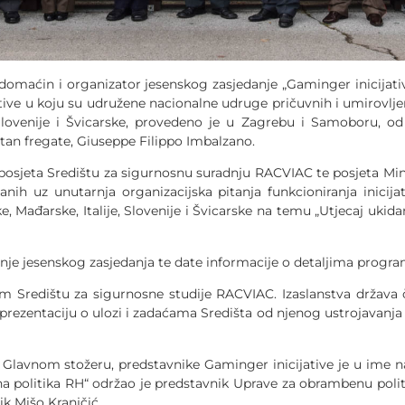
 domaćin i organizator jesenskog zasjedanje „Gaminger inicijat
jative u koju su udružene nacionalne udruge pričuvnih i umirovlj
e, Slovenije i Švicarske, provedeno je u Zagrebu i Samoboru, 
etan fregate, Giuseppe Filippo Imbalzano.
a Središtu za sigurnosnu suradnju RACVIAC te posjeta Minis
ih uz unutarnja organizacijska pitanja funkcioniranja inicija
, Mađarske, Italije, Slovenije i Švicarske na temu „Utjecaj uk
esenskog zasjedanja te date informacije o detaljima progra
u za sigurnosne studije RACVIAC. Izaslanstva država člani
prezentaciju o ulozi i zadaćama Središta od njenog ustrojavanja
m stožeru, predstavnike Gaminger inicijative je u ime nače
a politika RH“ održao je predstavnik Uprave za obrambenu politi
k Mišo Kranjčić.