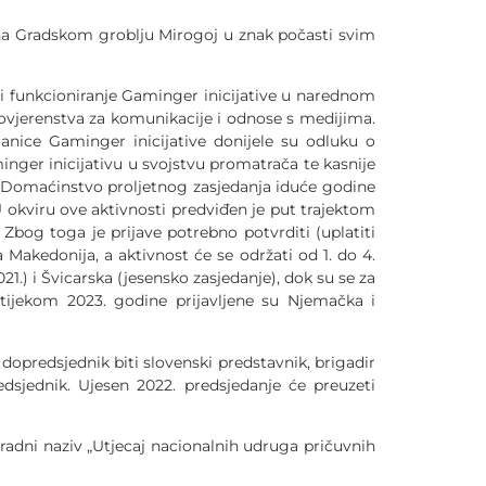
 Gradskom groblju Mirogoj u znak počasti svim
unkcioniranje Gaminger inicijative u narednom
povjerenstva za komunikacije i odnose s medijima.
anice Gaminger inicijative donijele su odluku o
inger inicijativu u svojstvu promatrača te kasnije
. Domaćinstvo proljetnog zasjedanja iduće godine
 U okviru ove aktivnosti predviđen je put trajektom
 Zbog toga je prijave potrebno potvrditi (uplatiti
 Makedonija, a aktivnost će se održati od 1. do 4.
1.) i Švicarska (jesensko zasjedanje), dok su se za
a tijekom 2023. godine prijavljene su Njemačka i
predsjednik biti slovenski predstavnik, brigadir
edsjednik. Ujesen 2022. predsjedanje će preuzeti
dni naziv „Utjecaj nacionalnih udruga pričuvnih