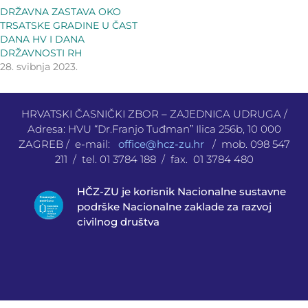
DRŽAVNA ZASTAVA OKO
TRSATSKE GRADINE U ČAST
DANA HV I DANA
DRŽAVNOSTI RH
28. svibnja 2023.
HRVATSKI ČASNIČKI ZBOR – ZAJEDNICA UDRUGA /
Adresa: HVU “Dr.Franjo Tuđman” Ilica 256b, 10 000
ZAGREB / e-mail:
office@hcz-zu.hr
/ mob. 098 547
211 / tel. 01 3784 188 / fax. 01 3784 480
HČZ-ZU je korisnik Nacionalne sustavne
podrške Nacionalne zaklade za razvoj
civilnog društva