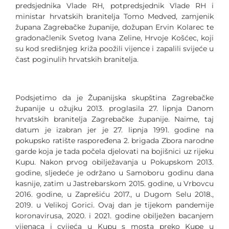
predsjednika Vlade RH, potpredsjednik Vlade RH i
ministar hrvatskih branitelja Tomo Medved, zamjenik
župana Zagrebačke županije, dožupan Ervin Kolarec te
gradonačlenik Svetog Ivana Zeline, Hrvoje Košćec, koji
su kod središnjeg križa poožili vijence i zapalili svijeće u
čast poginulih hrvatskih branitelja.
Podsjetimo da je Županijska skupština Zagrebačke
županije u ožujku 2013. proglasila 27. lipnja Danom
hrvatskih branitelja Zagrebačke županije. Naime, taj
datum je izabran jer je 27. lipnja 1991. godine na
pokupsko ratište raspoređena 2. brigada Zbora narodne
garde koja je tada počela djelovati na bojišnici uz rijeku
Kupu. Nakon prvog obilježavanja u Pokupskom 2013.
godine, sljedeće je održano u Samoboru godinu dana
kasnije, zatim u Jastrebarskom 2015. godine, u Vrbovcu
2016. godine, u Zaprešiću 2017., u Dugom Selu 2018.,
2019. u Velikoj Gorici. Ovaj dan je tijekom pandemije
koronavirusa, 2020. i 2021. godine obilježen bacanjem
vijenaca i cvijeća u Kupu s mosta preko Kupe u