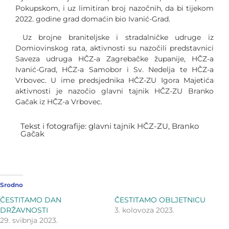
Pokupskom, i uz limitiran broj nazočnih, da bi tijekom
2022. godine grad domaćin bio Ivanić-Grad.
Uz brojne braniteljske i stradalničke udruge iz
Domiovinskog rata, aktivnosti su nazočili predstavnici
Saveza udruga HČZ-a Zagrebačke županije, HČZ-a
Ivanić-Grad, HČZ-a Samobor i Sv. Nedelja te HČZ-a
Vrbovec. U ime predsjednika HČZ-ZU Igora Majetića
aktivnosti je nazočio glavni tajnik HČZ-ZU Branko
Gačak iz HČZ-a Vrbovec.
Tekst i fotografije: glavni tajnik HČZ-ZU, Branko
Gačak
Srodno
ČESTITAMO DAN
ČESTITAMO OBLJETNICU
DRŽAVNOSTI
3. kolovoza 2023.
29. svibnja 2023.