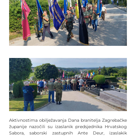
Aktivnostima obilježavanja Dana branitelja Zagrebačke
županije nazočili su izaslanik predsjednika Hrvatskog
Sabora, saborski zastupnih Ante Deur, izaslakik