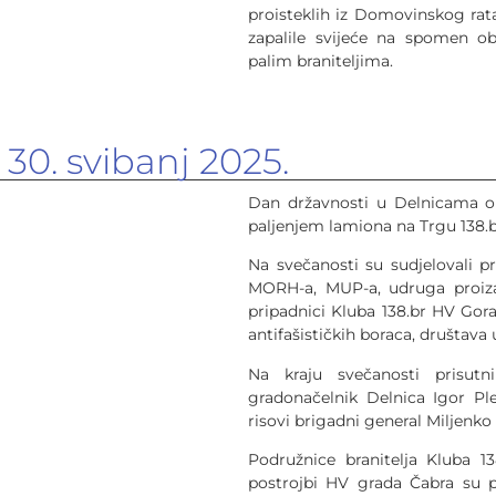
proisteklih iz Domovinskog rat
zapalile svijeće na spomen ob
palim braniteljima.
i 30. svibanj 2025.
Dan državnosti u Delnicama ob
paljenjem lamiona na Trgu 138.b
Na svečanosti su sudjelovali p
MORH-a, MUP-a, udruga proiza
pripadnici Kluba 138.br HV Gora
antifašističkih boraca, društava 
Na kraju svečanosti prisutn
gradonačelnik Delnica Igor Ple
risovi brigadni general Miljenko
Podružnice branitelja Kluba 138
postrojbi HV grada Čabra su