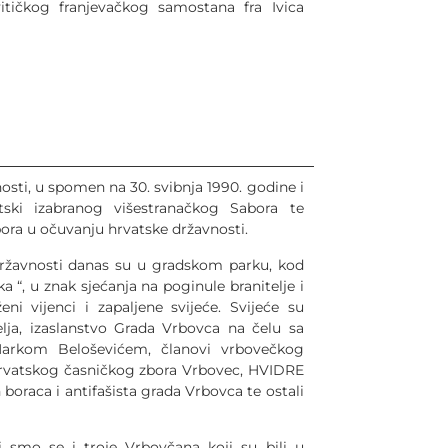
itičkog franjevačkog samostana fra Ivica
osti, u spomen na 30. svibnja 1990. godine i
tski izabranog višestranačkog Sabora te
ora u očuvanju hrvatske državnosti.
ržavnosti danas su u gradskom parku, kod
 “, u znak sjećanja na poginule branitelje i
i vijenci i zapaljene svijeće. Svijeće su
itelja, izaslanstvo Grada Vrbovca na čelu sa
arkom Beloševićem, članovi vrbovečkog
Hrvatskog časničkog zbora Vrbovec, HVIDRE
 boraca i antifašista grada Vrbovca te ostali
li smo se i troje Vrbovčana koji su bili u