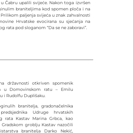
u Čabru upalili svijeće. Nakon toga izvršen
poginulim braniteljima kod spomen ploča i na
Prilikom paljenja svijeća u znak zahvalnosti
movine Hrvatske evocirana su sjećanja na
 rata pod sloganom “Da se ne zaboravi”.
a državnosti otkriven spomenik
ima u Domovinskom ratu – Emilu
ću i Rudolfu Duplišaku.
ginulih branitelja, gradonačelnika
predsjednika Udruge hrvatskih
og rata Kastav Marina Grbca, kao
 Gradskom groblju Kastav nazočili
istarstva branitelja Darko Nekić,