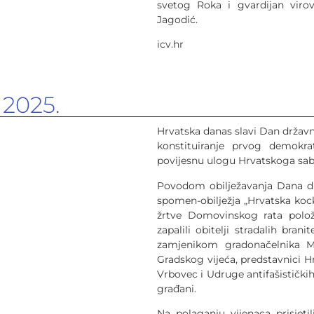
svetog Roka i gvardijan virov
Jagodić.
icv.hr
 2025.
Hrvatska danas slavi Dan državn
konstituiranje prvog demokra
povijesnu ulogu Hrvatskoga sab
Povodom obilježavanja Dana d
spomen-obilježja „Hrvatska kocka
žrtve Domovinskog rata položen
zapalili obitelji stradalih bran
zamjenikom gradonačelnika M
Gradskog vijeća, predstavnici 
Vrbovec i Udruge antifašističkih
građani.
Na polaganju vijenaca prisjeti