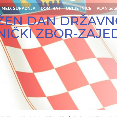
MEĐ. SURADNJA
DOM. RAT
OBLJETNICE
PLAN 202
ŽEN DAN DRŽAVN
NIČKI ZBOR-ZAJ