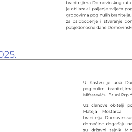
braniteljima Domovinskog rata 
je obilazak i paljenje svijeća 
grobovima poginulih branitelja. 
za oslobođenje i stvaranje do
pobjedonosne dane Domovinskog
025.
U Kastvu je uoči Dan
poginulim branitelj
Miftareviću, Bruni Prpi
Uz članove obitelji po
Mateja Mostarca i 
branitelja Domovinsk
domaćine, događaju na
su državni tajnik Min