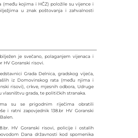
a (među kojima i HČZ) položile su vijence i
ilježjima u znak poštovanja i zahvalnosti
ilježen je svečano, polaganjem vijenaca i
r HV Goranski risovi.
redstavnici Grada Delnica, gradskog vijeća,
šlih iz Domovinskog rata (među njima i
nski risovi), crkve, mjesnih odbora, Udruge
u vlasništvu grada, te političkih stranaka.
ima su se prigodnim riječima obratili
še i ratni zapovjednik 138.br HV Goranski
 Balen.
.br. HV Goranski risovi, policije i ostalih
 povodom Dana državnosti kod spomenika