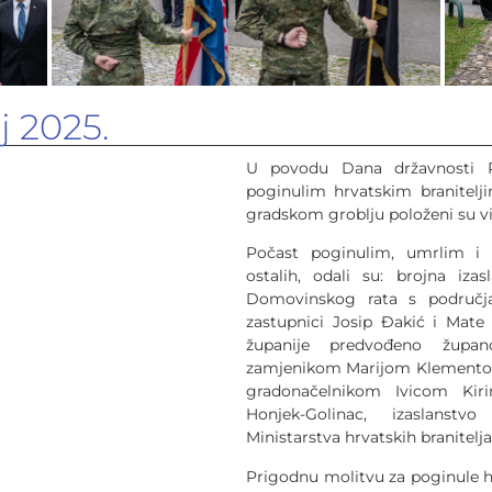
j 2025.
U povodu Dana državnosti R
poginulim hrvatskim branitel
gradskom groblju položeni su vij
Počast poginulim, umrlim i n
ostalih, odali su: brojna izas
Domovinskog rata s područja 
zastupnici Josip Đakić i Mate 
županije predvođeno žup
zamjenikom Marijom Klementom,
gradonačelnikom Ivicom Ki
Honjek-Golinac, izaslanstvo
Ministarstva hrvatskih branitelja
Prigodnu molitvu za poginule h