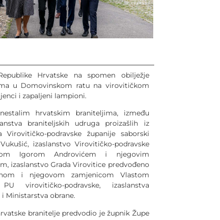
epublike Hrvatske na spomen obilježje
jima u Domovinskom ratu na virovitičkom
enci i zapaljeni lampioni.
estalim hrvatskim braniteljima, između
lanstva braniteljskih udruga proizašlih iz
Virovitičko-podravske županije saborski
Vukušić, izaslanstvo Virovitičko-podravske
anom Igorom Androvićem i njegovim
 izaslanstvo Grada Virovitice predvođeno
rinom i njegovom zamjenicom Vlastom
 PU virovitičko-podravske, izaslanstva
 i Ministarstva obrane.
rvatske branitelje predvodio je župnik Župe