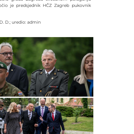
azočio je predsjednik HČZ Zagreb pukovnik
 D. D.; uredio: admin