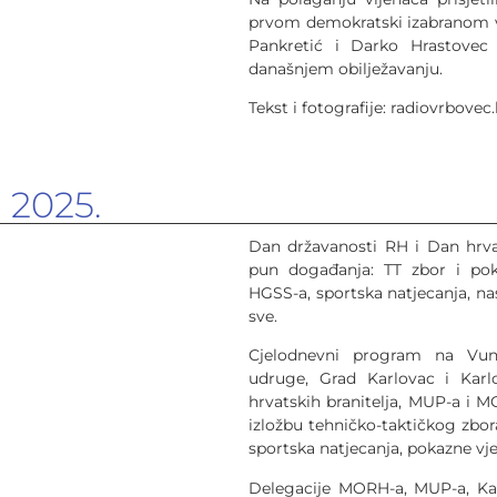
prvom demokratski izabranom v
Pankretić i Darko Hrastovec 
današnjem obilježavanju.
Tekst i fotografije: radiovrbovec.
j 2025.
Dan državanosti RH i Dan hrvat
pun događanja: TT zbor i poka
HGSS-a, sportska natjecanja, na
sve.
Cjelodnevni program na Vunsk
udruge, Grad Karlovac i Karl
hrvatskih branitelja, MUP-a i M
izložbu tehničko-taktičkog zbora
sportska natjecanja, pokazne vje
Delegacije MORH-a, MUP-a, Kar