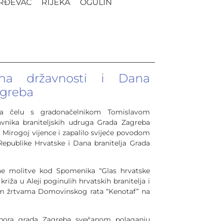
RĐEVAC
RIJEKA
OGULIN
ana državnosti i Dana
agreba
na čelu s gradonačelnikom Tomislavom
vnika braniteljskih udruga Grada Zagreba
 Mirogoj vijence i zapalilo svijeće povodom
Republike Hrvatske i Dana branitelja Grada
dne molitve kod Spomenika “Glas hrvatske
 križa u Aleji poginulih hrvatskih branitelja i
im žrtvama Domovinskog rata “Kenotaf” na
zbora grada Zagreba svečanom polaganju