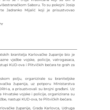
išestranačkom Saboru. To su pokojni Josip
te Jadranko Mijalić koji je prisustvovao
hr
skih branitelja Karlovačke županije bio je
zne vježbe vojske, policije, vatrogasaca,
stupi KUD-ova i Plitvičkih bećara te grah za
om polju, organizirale su braniteljske
ovačka županija, uz potporu Ministarstva
ORH-a, a prisustvovali su brojni građani. Uz
 Hrvatske vojske i policije, organizirana su
žbe, nastupi KUD-ova, te Plitvičkih bećara.
lovačke županije, Grada Karlovca, Udruga