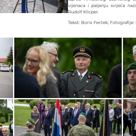
vijenaca i paljenju svijeća n
Rudolf Klicper.
Tekst: Boris Ferček; Fotografije: