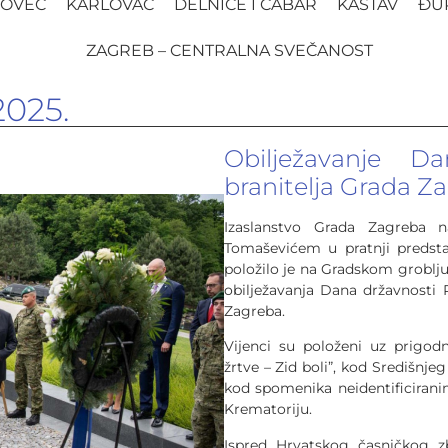
OVEC
KARLOVAC
DELNICE I ČABAR
KASTAV
ĐU
ZAGREB – CENTRALNA SVEČANOST
2025.
Obilježavanje D
branitelja Grada Z
Izaslanstvo Grada Zagreba 
Tomaševićem u pratnji predsta
položilo je na Gradskom groblju
obilježavanja Dana državnosti 
Zagreba.
Vijenci su položeni uz prigo
žrtve – Zid boli”, kod Središnjeg
kod spomenika neidentificiran
Krematoriju.
Ispred Hrvatskog časničkog 