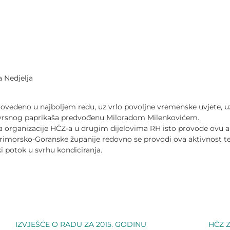
a Nedjelja
 provedeno u najboljem redu, uz vrlo povoljne vremenske uvjete, 
zvrsnog paprikaša predvođenu Miloradom Milenkovićem.
da organizacije HČZ-a u drugim dijelovima RH isto provode ovu a
Primorsko-Goranske županije redovno se provodi ova aktivnost 
i potok u svrhu kondiciranja.
IZVJEŠĆE O RADU ZA 2015. GODINU
HČZ Z