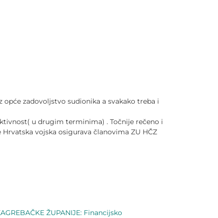
uz opće zadovoljstvo sudionika a svakako treba i
ktivnost( u drugim terminima) . Točnije rečeno i
te Hrvatska vojska osigurava članovima ZU HČZ
AGREBAČKE ŽUPANIJE: Financijsko