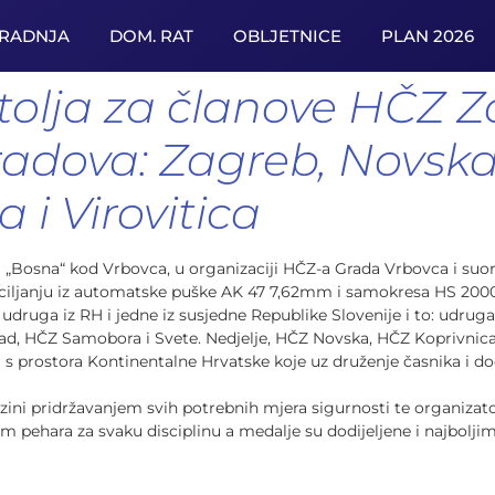
URADNJA
DOM. RAT
OBLJETNICE
PLAN 2026
pištolja za članove HČZ
adova: Zagreb, Novska,
 i Virovitica
 „Bosna“ kod Vrbovca, u organizaciji HČZ-a Grada Vrbovca i suorg
u ciljanju iz automatske puške AK 47 7,62mm i samokresa HS 20
 udruga iz RH i jedne iz susjedne Republike Slovenije i to: udrug
d, HČZ Samobora i Svete. Nedjelje, HČZ Novska, HČZ Koprivnica 
 s prostora Kontinentalne Hrvatske koje uz druženje časnika i d
azini pridržavanjem svih potrebnih mjera sigurnosti te organizato
m pehara za svaku disciplinu a medalje su dodijeljene i najbolj