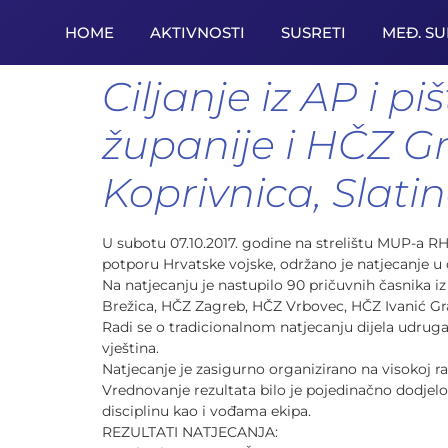
HOME
AKTIVNOSTI
SUSRETI
MEĐ. S
Ciljanje iz AP i 
županije i HČZ Gr
Koprivnica, Slatina
U subotu 07.10.2017. godine na strelištu MUP-a RH
potporu Hrvatske vojske, održano je natjecanje 
Na natjecanju je nastupilo 90 pričuvnih časnika iz
Brežica, HČZ Zagreb, HČZ Vrbovec, HČZ Ivanić Gra
Radi se o tradicionalnom natjecanju dijela udruga
vještina.
Natjecanje je zasigurno organizirano na visokoj r
Vrednovanje rezultata bilo je pojedinačno dodjelo
disciplinu kao i vođama ekipa.
REZULTATI NATJECANJA: