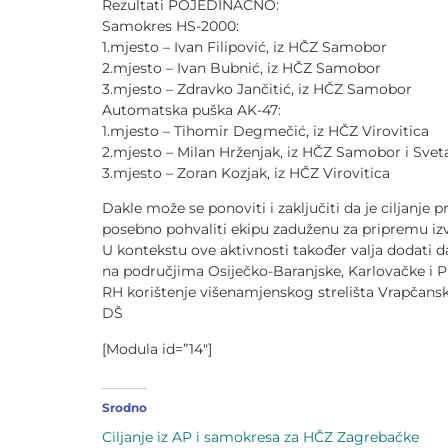
Rezultati POJEDINAČNO:
Samokres HS-2000:
1.mjesto – Ivan Filipović, iz HČZ Samobor
2.mjesto – Ivan Bubnić, iz HČZ Samobor
3.mjesto – Zdravko Jančitić, iz HČZ Samobor
Automatska puška AK-47:
1.mjesto – Tihomir Degmečić, iz HČZ Virovitica
2.mjesto – Milan Hrženjak, iz HČZ Samobor i Svet
3.mjesto – Zoran Kozjak, iz HČZ Virovitica
Dakle može se ponoviti i zaključiti da je ciljanje
posebno pohvaliti ekipu zaduženu za pripremu i
U kontekstu ove aktivnosti također valja dodati 
na područjima Osiječko-Baranjske, Karlovačke i 
RH korištenje višenamjenskog strelišta Vrapčansk
DŠ
[Modula id=”14″]
Srodno
Ciljanje iz AP i samokresa za HČZ Zagrebačke