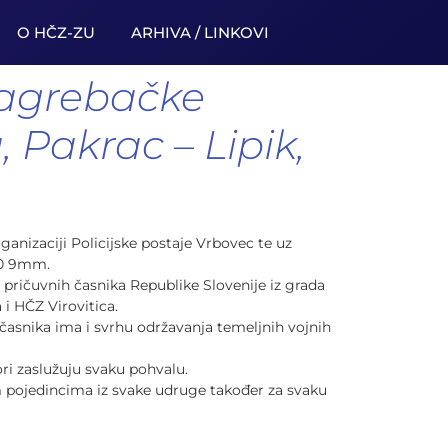
O HČZ-ZU
ARHIVA / LINKOVI
 Zagrebačke
 Pakrac – Lipik,
anizaciji Policijske postaje Vrbovec te uz
00 9mm.
a pričuvnih časnika Republike Slovenije iz grada
i HČZ Virovitica.
očasnika ima i svrhu održavanja temeljnih vojnih
ri zaslužuju svaku pohvalu.
im pojedincima iz svake udruge također za svaku