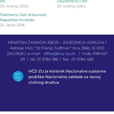
RH
DRŽAVNOSTI RH
29. svibnja 2020.
29. svibnja 2024.
Čestitamo Dan državnosti
Republike Hrvatske
25. lipnja 2018.
HRVATSKI ČASNIČKI ZBOR – ZAJEDNICA UDRUGA /
Adresa: HVU “Dr.Franjo Tuđman” Ilica 256b, 10 000
ZAGREB / e-mail:
office@hcz-zu.hr
/ mob. 098 547
211 / tel. 01 3784 188 / fax. 01 3784 480
HČZ-ZU je korisnik Nacionalne sustavne
podrške Nacionalne zaklade za razvoj
civilnog društva