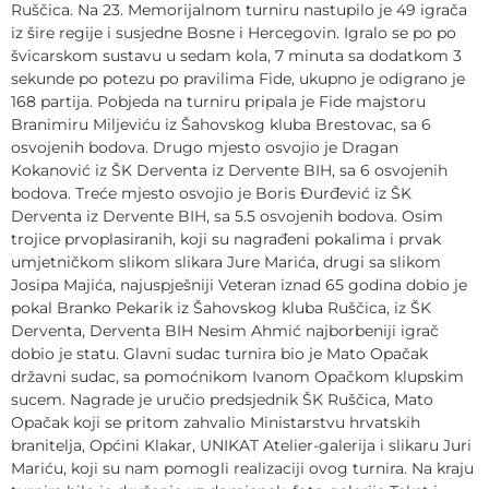
Ruščica. Na 23. Memorijalnom turniru nastupilo je 49 igrača
iz šire regije i susjedne Bosne i Hercegovin. Igralo se po po
švicarskom sustavu u sedam kola, 7 minuta sa dodatkom 3
sekunde po potezu po pravilima Fide, ukupno je odigrano je
168 partija. Pobjeda na turniru pripala je Fide majstoru
Branimiru Miljeviću iz Šahovskog kluba Brestovac, sa 6
osvojenih bodova. Drugo mjesto osvojio je Dragan
Kokanović iz ŠK Derventa iz Dervente BIH, sa 6 osvojenih
bodova. Treće mjesto osvojio je Boris Đurđević iz ŠK
Derventa iz Dervente BIH, sa 5.5 osvojenih bodova. Osim
trojice prvoplasiranih, koji su nagrađeni pokalima i prvak
umjetničkom slikom slikara Jure Marića, drugi sa slikom
Josipa Majića, najuspješniji Veteran iznad 65 godina dobio je
pokal Branko Pekarik iz Šahovskog kluba Ruščica, iz ŠK
Derventa, Derventa BIH Nesim Ahmić najborbeniji igrač
dobio je statu. Glavni sudac turnira bio je Mato Opačak
državni sudac, sa pomoćnikom Ivanom Opačkom klupskim
sucem. Nagrade je uručio predsjednik ŠK Ruščica, Mato
Opačak koji se pritom zahvalio Ministarstvu hrvatskih
branitelja, Općini Klakar, UNIKAT Atelier-galerija i slikaru Juri
Mariću, koji su nam pomogli realizaciji ovog turnira. Na kraju