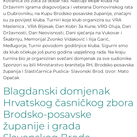
Kovanica od zlata za dobar rad. Nastupi ekipe kluba na
Državnim igrama dragovoljaca i veterana Domovinskog rata
u Dubrovniku, na Kupu Brodsko-posavske županije, značajni
su za povijest kluba. Turniri koje klub organizira su: VRA
Maslenica , VRA Bljesak, Dan Kobri 3a Kune, VRO Oluja, Dan
Državnosti, Dan Neovisnosti, Dani sjećanja na Vukovar i
Škabrnju, Memorijal Zvonko Vidaković i Ilija Garić,
Međugorje, Turnir povodom godišnjice kluba. Sigurni smo
da klub očekuje još puno godina uspješnog rada. Na kraju
turnira bio je organiziran svečani domjenak za sve sudionike.
Sponzori su bili Ministarstvo branitelja RH, Brodsko-posavska
županija i Slastičarnica Puslica- Slavonski Brod. Izvor: Mato
Opačak
Blagdanski domjenak
Hrvatskog časničkog zbora
Brodsko-posavske
županije i grada