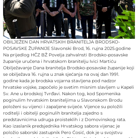
OBILJEŽEN DAN HRVATSKIH BRANITELJA BRODSKO-
POSAVSKE ŽUPANIJE Slavonski Brod, 16. rujna 2025.godine
Na prijedlog HČZ BŽ Povelja zahvalnsti Brodsko-posavske
županije uručena i hrvatskom branitelju Ivici Martiću
Obilježavanje Dana branitelja Brodsko-posavske županije koji
se obilježava 16. rujna u znak sjećanja na ovaj dan 1991.
godine kada je brodska vojarna stavljena pod nadzor
hrvatske vojske, započelo je svetim misnim slavljem u Kapeli
Sv. Ane u brodskoj Tvrđavi. Nakon tog, kod Spomenika
poginulim hrvatskim braniteljima u Slavonskom Brodu
položeni su vijenci i zapaljene svijeće. Vijence su položili
roditelji i obitelji poginulih branitelja zajedno s
predstavnicima udruga proisteklih i z Domovinskog rata.
Kao izaslanik predsjednika Hrvatskog sabora vijenac je
položio saborski zastupnik Pero Ćosić, dok je u svojstvu