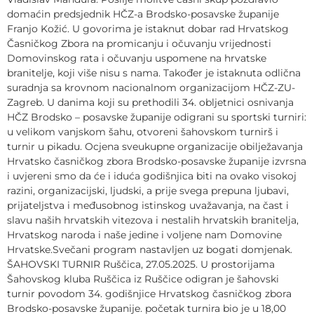
domaćin predsjednik HČZ-a Brodsko-posavske županije
Franjo Kožić. U govorima je istaknut dobar rad Hrvatskog
Časničkog Zbora na promicanju i očuvanju vrijednosti
Domovinskog rata i očuvanju uspomene na hrvatske
branitelje, koji više nisu s nama. Također je istaknuta odlična
suradnja sa krovnom nacionalnom organizacijom HČZ-ZU-
Zagreb. U danima koji su prethodili 34. obljetnici osnivanja
HČZ Brodsko – posavske županije odigrani su sportski turniri:
u velikom vanjskom šahu, otvoreni šahovskom turnirš i
turnir u pikadu. Ocjena sveukupne organizacije obilježavanja
Hrvatsko časničkog zbora Brodsko-posavske županije izvrsna
i uvjereni smo da će i iduća godišnjica biti na ovako visokoj
razini, organizacijski, ljudski, a prije svega prepuna ljubavi,
prijateljstva i međusobnog istinskog uvažavanja, na čast i
slavu naših hrvatskih vitezova i nestalih hrvatskih branitelja,
Hrvatskog naroda i naše jedine i voljene nam Domovine
Hrvatske.Svečani program nastavljen uz bogati domjenak.
ŠAHOVSKI TURNIR Ruščica, 27.05.2025. U prostorijama
Šahovskog kluba Ruščica iz Ruščice odigran je šahovski
turnir povodom 34. godišnjice Hrvatskog časničkog zbora
Brodsko-posavske županije. početak turnira bio je u 18,00