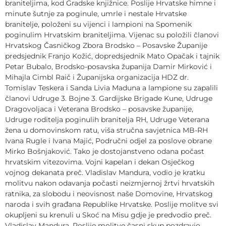
braniteljima, kod Gradske knjižnice. Poslije Hrvatske himne i
minute šutnje za poginule, umrle i nestale Hrvatske
branitelje, položeni su vijenci i lampioni na Spomenik
poginulim Hrvatskim braniteljima. Vijenac su položili članovi
Hrvatskog Časničkog Zbora Brodsko – Posavske Županije
predsjednik Franjo Kožić, dopredsjednik Mato Opačak i tajnik
Petar Bubalo, Brodsko-posavska županija Damir Mirković i
Mihajla Cimbl Raič i Županijska organizacija HDZ dr.
Tomislav Teskera i Sanda Livia Maduna a lampione su zapalili
članovi Udruge 3. Bojne 3. Gardijske Brigade Kune, Udruge
Dragovoljaca i Veterana Brodsko – posavske županije,
Udruge roditelja poginulih branitelja RH, Udruge Veterana
žena u domovinskom ratu, viša stručna savjetnica MB-RH
Ivana Rugle i Ivana Majić, Područni odjel za poslove obrane
Mirko Bošnjaković. Tako je dostojanstveno odana počast
hrvatskim vitezovima. Vojni kapelan i dekan Osječkog
vojnog dekanata preč. Vladislav Mandura, vodio je kratku
molitvu nakon odavanja počasti neizmjernoj žrtvi hrvatskih
ratnika, za slobodu i neovisnost naše Domovine, Hrvatskog
naroda i svih građana Republike Hrvatske. Poslije molitve svi
okupljeni su krenuli u Skoć na Misu gdje je predvodio preč.
Vladislav Mandura. Poslije molitve časni skup pozdravio