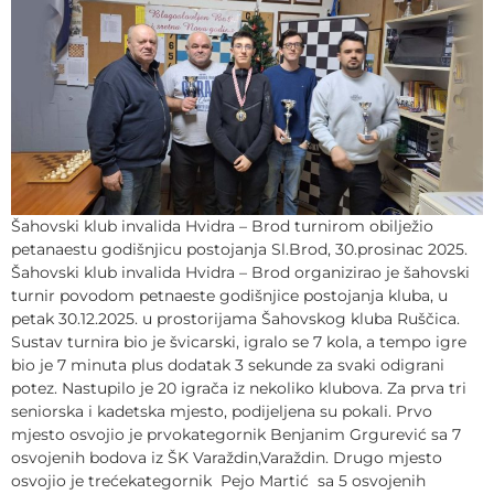
Šahovski klub invalida Hvidra – Brod turnirom obilježio
petanaestu godišnjicu postojanja Sl.Brod, 30.prosinac 2025.
Šahovski klub invalida Hvidra – Brod organizirao je šahovski
turnir povodom petnaeste godišnjice postojanja kluba, u
petak 30.12.2025. u prostorijama Šahovskog kluba Ruščica.
Sustav turnira bio je švicarski, igralo se 7 kola, a tempo igre
bio je 7 minuta plus dodatak 3 sekunde za svaki odigrani
potez. Nastupilo je 20 igrača iz nekoliko klubova. Za prva tri
seniorska i kadetska mjesto, podijeljena su pokali. Prvo
mjesto osvojio je prvokategornik Benjanim Grgurević sa 7
osvojenih bodova iz ŠK Varaždin,Varaždin. Drugo mjesto
osvojio je trećekategornik Pejo Martić sa 5 osvojenih