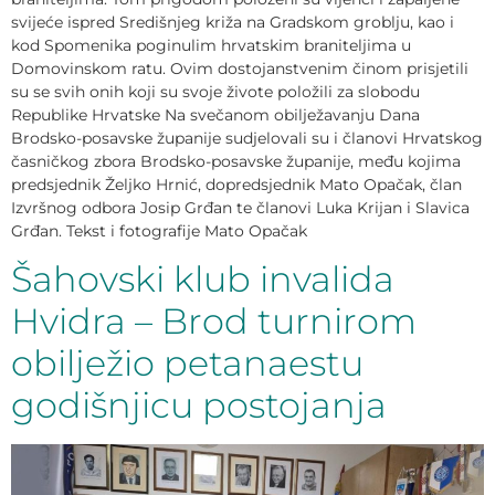
svijeće ispred Središnjeg križa na Gradskom groblju, kao i
kod Spomenika poginulim hrvatskim braniteljima u
Domovinskom ratu. Ovim dostojanstvenim činom prisjetili
su se svih onih koji su svoje živote položili za slobodu
Republike Hrvatske Na svečanom obilježavanju Dana
Brodsko-posavske županije sudjelovali su i članovi Hrvatskog
časničkog zbora Brodsko-posavske županije, među kojima
predsjednik Željko Hrnić, dopredsjednik Mato Opačak, član
Izvršnog odbora Josip Grđan te članovi Luka Krijan i Slavica
Grđan. Tekst i fotografije Mato Opačak
Šahovski klub invalida
Hvidra – Brod turnirom
obilježio petanaestu
godišnjicu postojanja