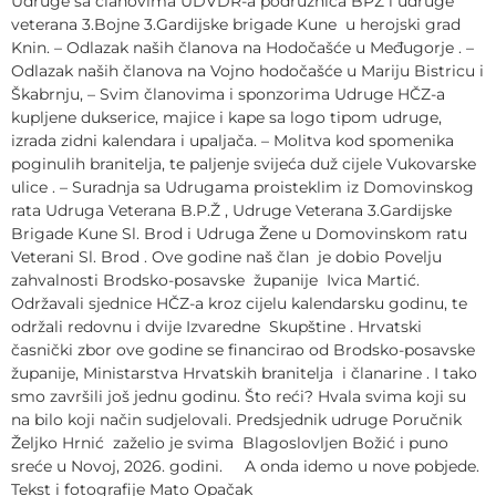
Udruge sa članovima UDVDR-a podružnica BPŽ i udruge
veterana 3.Bojne 3.Gardijske brigade Kune u herojski grad
Knin. – Odlazak naših članova na Hodočašće u Međugorje . –
Odlazak naših članova na Vojno hodočašće u Mariju Bistricu i
Škabrnju, – Svim članovima i sponzorima Udruge HČZ-a
kupljene dukserice, majice i kape sa logo tipom udruge,
izrada zidni kalendara i upaljača. – Molitva kod spomenika
poginulih branitelja, te paljenje svijeća duž cijele Vukovarske
ulice . – Suradnja sa Udrugama proisteklim iz Domovinskog
rata Udruga Veterana B.P.Ž , Udruge Veterana 3.Gardijske
Brigade Kune Sl. Brod i Udruga Žene u Domovinskom ratu
Veterani Sl. Brod . Ove godine naš član je dobio Povelju
zahvalnosti Brodsko-posavske županije Ivica Martić.
Održavali sjednice HČZ-a kroz cijelu kalendarsku godinu, te
održali redovnu i dvije Izvaredne Skupštine . Hrvatski
časnički zbor ove godine se financirao od Brodsko-posavske
županije, Ministarstva Hrvatskih branitelja i članarine . I tako
smo završili još jednu godinu. Što reći? Hvala svima koji su
na bilo koji način sudjelovali. Predsjednik udruge Poručnik
Željko Hrnić zaželio je svima Blagoslovljen Božić i puno
sreće u Novoj, 2026. godini. A onda idemo u nove pobjede.
Tekst i fotografije Mato Opačak