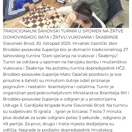
TRADICIONALNI ŠAHOVSKI TURNIR U SPOMEN NA ŽRTVE
DOMOVINSKOG RATA I ŽRTVU VUKOVARA I ŠKABRNJE
Slavonski Brod, 30. listopad 2025. Hrvatski časnički zbor
Brodsko-posavske županije bio je domaćin tradicionalnog 27.
šahovskog turnira “Dani sjećanja na Vukovar i Škabrnju“.
Turnir se održava u spomen na herojsku borbu i mučeništvo
Vukovara i Škabrnje. Na početku turnira dopredsjednik HČZ-
Brodsko-posavske županije Mato Opačak pozdravio je sve
prisutne a šahisti su minutom šutnje odali priznanje
poginulim i nestalim braniteljima i ostalima. Turnir je
organiziran pod pokroviteljstvom Ministarstva Branitelja RH i
Brodsko-posavske županije a odigran je u prostorijama
Udruge 3. Gardijske brigade Kune Slavonski Brod. Na turniru
su sudjelovalo 15 igrača . Igran je švicarac 7 kola 7 minuta
plus dodatak za svaki odigrani potez 3 sekunde , odigrano je
49 partije. Za prvo, drugo i treće mjesta dodijeljena su
odličja. Nagrade je podijelio dopredsjednik Hrvatskog