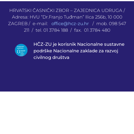
HRVATSKI ČASNIČKI ZBOR – ZAJEDNICA UDRUGA /
Adresa: HVU “Dr.Franjo Tuđman” Ilica 256b, 10 000
ZAGREB / e-mail:
office@hcz-zu.hr
/ mob. 098 547
211 / tel. 01 3784 188 / fax. 01 3784 480
HČZ-ZU je korisnik Nacionalne sustavne
podrške Nacionalne zaklade za razvoj
civilnog društva