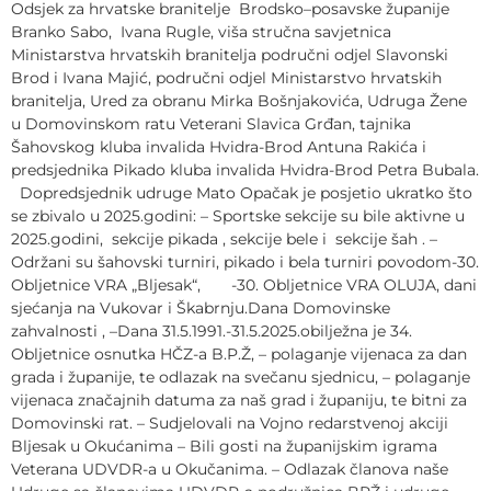
Odsjek za hrvatske branitelje Brodsko–posavske županije
Branko Sabo, Ivana Rugle, viša stručna savjetnica
Ministarstva hrvatskih branitelja područni odjel Slavonski
Brod i Ivana Majić, područni odjel Ministarstvo hrvatskih
branitelja, Ured za obranu Mirka Bošnjakovića, Udruga Žene
u Domovinskom ratu Veterani Slavica Grđan, tajnika
Šahovskog kluba invalida Hvidra-Brod Antuna Rakića i
predsjednika Pikado kluba invalida Hvidra-Brod Petra Bubala.
Dopredsjednik udruge Mato Opačak je posjetio ukratko što
se zbivalo u 2025.godini: – Sportske sekcije su bile aktivne u
2025.godini, sekcije pikada , sekcije bele i sekcije šah . –
Održani su šahovski turniri, pikado i bela turniri povodom-30.
Obljetnice VRA „Bljesak“, -30. Obljetnice VRA OLUJA, dani
sjećanja na Vukovar i Škabrnju.Dana Domovinske
zahvalnosti , –Dana 31.5.1991.-31.5.2025.obilježna je 34.
Obljetnice osnutka HČZ-a B.P.Ž, – polaganje vijenaca za dan
grada i županije, te odlazak na svečanu sjednicu, – polaganje
vijenaca značajnih datuma za naš grad i županiju, te bitni za
Domovinski rat. – Sudjelovali na Vojno redarstvenoj akciji
Bljesak u Okućanima – Bili gosti na županijskim igrama
Veterana UDVDR-a u Okučanima. – Odlazak članova naše