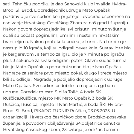
sati. Tehničku podršku je dao Šahovski klub invalida Hvidra-
Brod ,Sl. Brod. Dopredsjednik udruge Mato Opačak
pozdravio je sve sudionike i prijatelje i evocirao uspomene na
osnivanje Hrvatskog Časničkog Zbora za naš grad i županiju.
Nakon govora dopredsjednika, svi prisutni minutom šutnje
odali su počast poginulim, umrlim i nestalim hrvatskim
braniteljima. Nakon protokola počeo je turnir. Na turniru je
nastupilo 10 igrača, koji su odigrali devet kola. Sustav igre bio
je bergerevom , a tempo za igru bio je 7 minuta po igraču
plus 3 sekunde za svaki odigrani potez. Glavni sudac turnira
bio je Mato Opačak, a pomoćni sudac bio je Ivan Opačak.
Nagrade za seniore prvo mjesto pokal, drugo i treće mjesto
bili su odličja . Nagrade je podijelio dopredsjednik udruge
Mato Opačak. Svi sudionici dobili su majice sa grbom
udruge. Poredak mjesto Siniša Tolić, 4 boda ŠK
Ruščica,Ruščica, mjesto MK Mato Opačak, 3 boda ŠK
Ruščica, Ruščica, mjesto II Ivan Martić, 3 boda ŠKI Hvidra-
Brod, Sl. Brod, PIKADO TURNIR Ruščica, 23.05.2025. U
organizaciji Hrvatskog časničkog zbora Brodsko-posavske
županije, a povodom obilježavanja 34.obljetnice osnutka
Hrvatskog časničkog zbora, 23.svibnja je održan turnir u