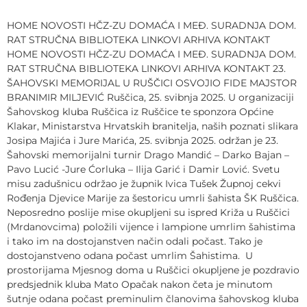
HOME NOVOSTI HČZ-ZU DOMAĆA I MEĐ. SURADNJA DOM.
RAT STRUČNA BIBLIOTEKA LINKOVI ARHIVA KONTAKT
HOME NOVOSTI HČZ-ZU DOMAĆA I MEĐ. SURADNJA DOM.
RAT STRUČNA BIBLIOTEKA LINKOVI ARHIVA KONTAKT 23.
ŠAHOVSKI MEMORIJAL U RUŠČICI OSVOJIO FIDE MAJSTOR
BRANIMIR MILJEVIĆ Ruščica, 25. svibnja 2025. U organizaciji
Šahovskog kluba Ruščica iz Ruščice te sponzora Općine
Klakar, Ministarstva Hrvatskih branitelja, naših poznati slikara
Josipa Majića i Jure Marića, 25. svibnja 2025. održan je 23.
Šahovski memorijalni turnir Drago Mandić – Darko Bajan –
Pavo Lucić -Jure Ćorluka – Ilija Garić i Damir Lović. Svetu
misu zadušnicu održao je župnik Ivica Tušek Župnoj cekvi
Rođenja Djevice Marije za šestoricu umrli šahista ŠK Ruščica.
Neposredno poslije mise okupljeni su ispred Križa u Ruščici
(Mrdanovcima) položili vijence i lampione umrlim šahistima
i tako im na dostojanstven način odali počast. Tako je
dostojanstveno odana počast umrlim Šahistima. U
prostorijama Mjesnog doma u Ruščici okupljene je pozdravio
predsjednik kluba Mato Opačak nakon četa je minutom
šutnje odana počast preminulim članovima šahovskog kluba