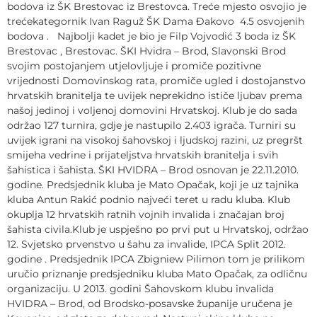
bodova iz ŠK Brestovac iz Brestovca. Treće mjesto osvojio je
trećekategornik Ivan Raguž ŠK Dama Đakovo 4.5 osvojenih
bodova . Najbolji kadet je bio je Filp Vojvodić 3 boda iz ŠK
Brestovac , Brestovac. ŠKI Hvidra – Brod, Slavonski Brod
svojim postojanjem utjelovljuje i promiče pozitivne
vrijednosti Domovinskog rata, promiče ugled i dostojanstvo
hrvatskih branitelja te uvijek neprekidno ističe ljubav prema
našoj jedinoj i voljenoj domovini Hrvatskoj. Klub je do sada
održao 127 turnira, gdje je nastupilo 2.403 igrača. Turniri su
uvijek igrani na visokoj šahovskoj i ljudskoj razini, uz pregršt
smijeha vedrine i prijateljstva hrvatskih branitelja i svih
šahistica i šahista. ŠKI HVIDRA – Brod osnovan je 22.11.2010.
godine. Predsjednik kluba je Mato Opačak, koji je uz tajnika
kluba Antun Rakić podnio najveći teret u radu kluba. Klub
okuplja 12 hrvatskih ratnih vojnih invalida i značajan broj
šahista civila.Klub je uspješno po prvi put u Hrvatskoj, održao
12. Svjetsko prvenstvo u šahu za invalide, IPCA Split 2012.
godine . Predsjednik IPCA Zbigniew Pilimon tom je prilikom
uručio priznanje predsjedniku kluba Mato Opačak, za odličnu
organizaciju. U 2013. godini Šahovskom klubu invalida
HVIDRA – Brod, od Brodsko-posavske županije uručena je