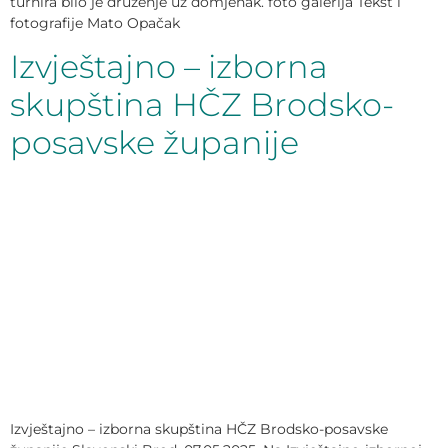
turnira bilo je druženje uz domjenak. foto galerija Tekst i
fotografije Mato Opačak
Izvještajno – izborna
skupština HČZ Brodsko-
posavske županije
Izvještajno – izborna skupština HČZ Brodsko-posavske