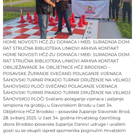
HOME NOVOSTI HČZ-ZU DOMAĆA I MEĐ. SURADNJA DOM.
RAT STRUČNA BIBLIOTEKA LINKOVI ARHIVA KONTAKT
HOME NOVOSTI HČZ-ZU DOMAĆA I MEĐ. SURADNJA DOM.
RAT STRUČNA BIBLIOTEKA LINKOVI ARHIVA KONTAKT
OBILJEŽAVANJE 34. OBLJETNICE HČZ BRODSKO –
POSAVSKE ŽUPANIJE SVEČANO POLAGANJE VIJENACA
ŠAHOVSKI TURNIR PIKADO TURNIR DRUŽENJE NA VELIKOJ
ŠAHOVSKOJ PLOČI SVEČANO POLAGANJE VIJENACA
ŠAHOVSKI TURNIR PIKADO TURNIR DRUŽENJE NA VELIKOJ
ŠAHOVSKOJ PLOČI Svečano polaganje vijenaca i paljenje
lampiona na groblju u Slavonskom Brodu u čast 34.
Obljetnice HČZ Brodsko – posavske županije Slavonski Brod,
28. svibanj 2025. U čast 34. godina Hrvatskog časničkog
zbora Brodsko-posavske županije članovi udruge i uvaženi
gosti su se okupili ispred spomenika poginulim Hrvatskim