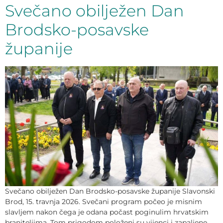
Svečano obilježen Dan
Brodsko-posavske
županije
Svečano obilježen Dan Brodsko-posavske županije Slavonski
Brod, 15. travnja 2026. Svečani program počeo je misnim
slavljem nakon čega je odana počast poginulim hrvatskim
braniteljima. Tom prigodom položeni su vijenci i zapaljene