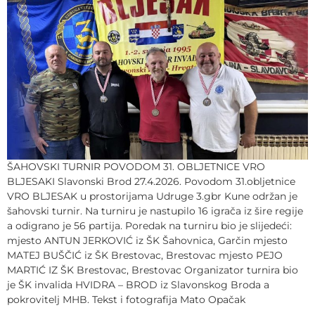
ŠAHOVSKI TURNIR POVODOM 31. OBLJETNICE VRO
BLJESAKI Slavonski Brod 27.4.2026. Povodom 31.obljetnice
VRO BLJESAK u prostorijama Udruge 3.gbr Kune održan je
šahovski turnir. Na turniru je nastupilo 16 igrača iz šire regije
a odigrano je 56 partija. Poredak na turniru bio je slijedeći:
mjesto ANTUN JERKOVIĆ iz ŠK Šahovnica, Garčin mjesto
MATEJ BUŠČIĆ iz ŠK Brestovac, Brestovac mjesto PEJO
MARTIĆ IZ ŠK Brestovac, Brestovac Organizator turnira bio
je ŠK invalida HVIDRA – BROD iz Slavonskog Broda a
pokrovitelj MHB. Tekst i fotografija Mato Opačak