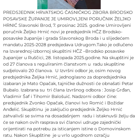
PREDSJEDNIK HRVATSKOG ČASNIČKOG ZBORA BRODSKO
POSAVSKE ŽUPANIJE JE UMIROVLJENI PORUČNIK ŽELJKO
HRNIĆ Slavonski Brod, 7. prosinac 2025. godine Umirovljeni
poručnik Željko Hrnić novi je predsjednik HČZ Brodsko-
posavske županije i grada Slavonskog Broda i u slijedećem
mandatu 2025-2028 predsjedava Udrugom.Tako je odlučeno
na Izvarednoj-izbornoj skupštini HČZ –Brodsko posavske
županijer u Ruščici, 28. listopada 2025.godine. Na skupštini je
od 27 članova s reguliranim članstvom u radu skupštine
sudjelovalo 20 članova. U Izvršni odbor je, osim novog
predsjednika Željka Hrnić, jednoglasno za dopredsjednika
izabaran je Mato Opačak, tajničke dužnosti će obnašati Petar
Bubalo. Izabrana su tri člana Izvršnog odbora : Josip Grđan,
Vladimir Šaf i Tihomir Balošuić. Nadzorni odbor čine:
predsjednik Zvonko Opačak, članovi Ivo Romić i Božidar
Anđelić. Skupštinu je zaključio predsjednik Željko Hrnić
zahvalivši se svima na dosadašnjem radu i istaknuvši želju da
će se nakon ovih rasprava svi članovi udruge zajednički
orijentirati na potrebu za isticanjem istine o Domovinskom
ratu. Nakon Skupštine je u vrlo ugodnom ozračju