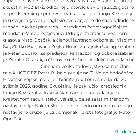
županije Slavonski Brod, 07.05.2025. Na Izvještajno-izbornoj
skupštini HČZ BPŽ, održanoj u utorak, 6.svibnja 2025.godine,
za predsjednika je ponovno izabran satnik Franjo Kožić koji
je u svojem govoru naglasio sve uspješno do sada odrađene
zadaće i okvirni plan rada u narednom četverogodišnjem
mandatu Za dopredsjednika Udruge izabrani su većinom
glasova Mato Opačak, a članovi izvršnog odbora su; Vladimir
Šaf, Zlatko Bunjevac i Željko Hrnić. Za tajnika Udruge izabran
je Petar Bubalo. Za predsjednika Nadzornog odbora izabran
je Zvonko Opačak, a članovi su Božidar Anđelić i Ivica Martić.
Čini nam veliko zadovoljstvo da naš član,
tajnik HČZ BPŽ Petar Bubalo putuje na 31. Vojno hodočošće
Hrvatske vojske, policije i branitelja u Lourds od 13. do 20.
svibnja 2025. godine. Skupštinu je zaključio predsjednik
Franjo Kožić zahvalivši se članovima na dosadašnjem
kvalitetnom radu i istaknuvši želju da se sa istim trendom
nastavi i dalje. Nakon Skupštine je u vrlo ugodnom ozračju
nastavljeno druženje uz domjenak. Tekst i fotografije Mato
Opračak
Sljedeći
→