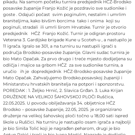
pikadu. Na samom početku turnira predsjednik HČZ-Brodsko
posavske županije Franjo Kožić je pozdravio sve sudionike i
goste . Odajući počast svim poginulim, nestalim i umrlim
braniteljima, kako bivšim borcima tako i onima koji su
poginuli, stradali ili umrli širom Hrvatske. Turnir je otvorio
predsjednik HČZ Franjo Kožić. Turnir je odigran prostoru
Veterana 3. Gardijske brigade Kune u Scoteh-u , a nastupilo je
11 igrača. Igralo se 301, a na turniru su nastupili igrači s
područja Brodsko-posavske županije. Glavni sudac turnira je
bio Mato Opačak. Za prvo drugo i treće mjesto dodijeljena su
odličja i majice sa grbom HČZ za sve sudionike turnira, a
uručio ih je dopredsjednik HČZ-Brodsko-posavske županije
Mato Opačak. Zahvaljujemo Brodsko.posavskoj županiji i
Ministarstvu hrvatskih branitelja na potpori i sponzorstvu.
POREDAK : 1. Željko Hrnić, 2. Slavica Grđan. 3. Luka Krijan
DRUŽENJE NA VELIKOJ ŠAHOVSKOJ PLOČI Ruščica,
22.05.2025. U povodu obilježavanja 34. obljetnice HČZ
Brodsko – posavske županije, 22.05, 2025. je organizirano
druženje na velikoj šahovskoj ploči točno u 18,00 sati ispred
škole u Ruščici. Na turniru je nastupilo osam igrača a najbolji
je bio Siniša Tolić koji je nagrađen peharom, drugi je bio
Antun Rakić i treći je bio Ivana Martić. Nagrade je dodijelio