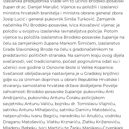
izaslanika predsjednika Vlade RH to učinio brodsko-posavski
župan dr.sc. Danijel Marušić. Vijence su položili i izaslanici
ministra hrvatskih branitelja i ministra obrane general zbora
Josip Lucić i general pukovnik Siniša Turković. Zamjenik
načelnika PU Brodsko-posavske, Ivica Kovačević vijenac je
položio u svojstvu izaslanika ravnateljstva policije. Potom
vijence su položila izaslanstva Brodsko-posavske županije na
čelu sa zamjenikom župana Markom Šimićem, izaslanstvo
Grada Slavonskog Broda na čelu s gradonačelnikom te
predstavnici političkih stranaka. Na samom kraju ovog dijela
svečanosti, već tradicionalno, počast poginulima odali su i
učenici ove godine iz Osnovne škole iz Velike Kopanice.
Svečanost obilježavanja nastavljena je u Gradskoj knjižnici
gdje su za izniman doprinos u obrani Republike Hrvatske i
stvaranju samostalne hrvatske države dodijeljene Povelje
zahvalnosti Brodsko-posavske županije: pukovniku Anti
Andrijaniću, pukovniku Antunu Čoraku policijskom
savjetniku Antunu Valiću, bojniku dr. Tomislavu Vlajniću,
satniku Antunu Mihaljeviću, satniku Damiru Matoševiću,
natporučniku Ivanu Begiću, naredniku Ivi Anušiću, vodniku
Draganu Matoševiću, Vlatku Krznariću, Zlatku Križanoviću,
Mladenu Bebeku, Ivici Martiću te Žarku Manjkasu-Crvenkapi,