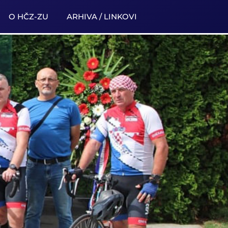
O HČZ-ZU
ARHIVA / LINKOVI