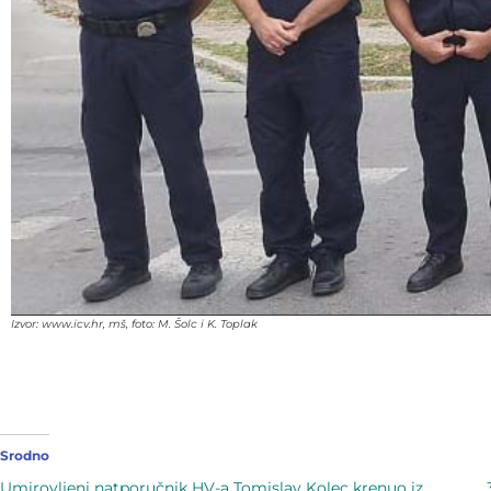
Izvor: www.icv.hr, mš, foto: M. Šolc i K. Toplak
Srodno
Umirovljeni natporučnik HV-a Tomislav Kolec krenuo iz