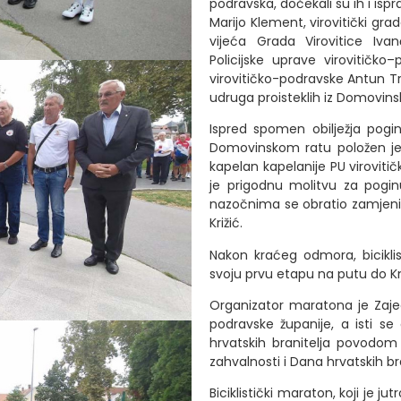
podravska, dočekali su ih i isp
Marijo Klement, virovitički gra
vijeća Grada Virovitice Iva
Policijske uprave virovitičko
virovitičko-podravske Antun Tr
udruga proisteklih iz Domovins
Ispred spomen obilježja pogin
Domovinskom ratu položen je vi
kapelan kapelanije PU viroviti
je prigodnu molitvu za poginu
nazočnima se obratio zamjeni
Križić.
Nakon kraćeg odmora, biciklist
svoju prvu etapu na putu do K
Organizator maratona je Zaje
podravske županije, a isti se
hrvatskih branitelja povodom
zahvalnosti i Dana hrvatskih bra
Biciklistički maraton, koji je ju