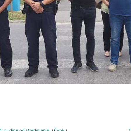
31 godina od stradavanja u Čanku
T