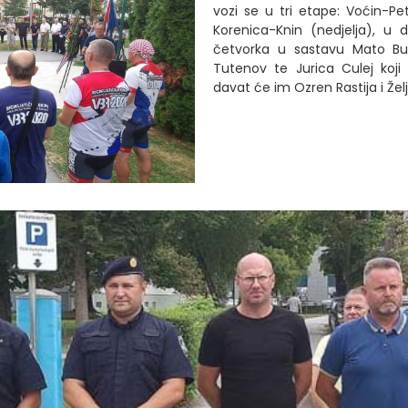
vozi se u tri etape: Voćin-Pet
Korenica-Knin (nedjelja), u 
četvorka u sastavu Mato Bu
Tutenov te Jurica Culej koji
davat će im Ozren Rastija i Žel