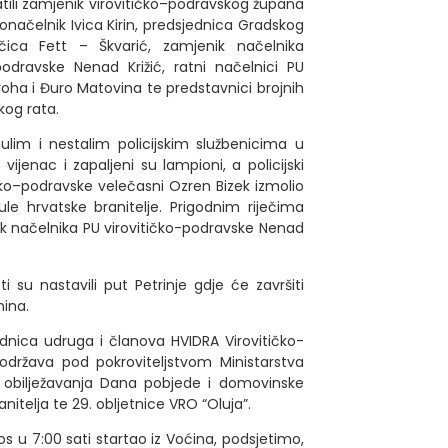
ratili zamjenik virovitičko–podravskog župana
donačelnik Ivica Kirin, predsjednica Gradskog
nčica Fett – Škvarić, zamjenik načelnika
–podravske Nenad Križić, ratni načelnici PU
oha i Đuro Matovina te predstavnici brojnih
kog rata.
ulim i nestalim policijskim službenicima u
jenac i zapaljeni su lampioni, a policijski
čko–podravske velečasni Ozren Bizek izmolio
le hrvatske branitelje. Prigodnim riječima
k načelnika PU virovitičko-podravske Nenad
i su nastavili put Petrinje gdje će završiti
nina.
dnica udruga i članova HVIDRA Virovitičko-
 održava pod pokroviteljstvom Ministarstva
 obilježavanja Dana pobjede i domovinske
nitelja te 29. obljetnice VRO “Oluja”.
tros u 7:00 sati startao iz Voćina, podsjetimo,