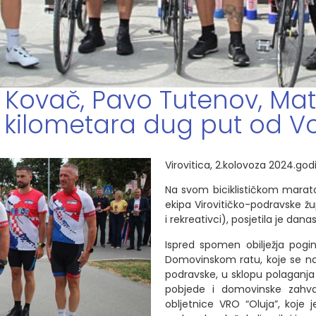
 Kovač, Pavo Tutenov, Mat
0 kilometara dug put od V
Virovitica, 2.kolovoza 2024.god
Na svom biciklističkom maraton
ekipa Virovitičko-podravske žu
i rekreativci), posjetila je danas
Ispred spomen obilježja pogin
Domovinskom ratu, koje se nala
podravske, u sklopu polaganja
pobjede i domovinske zahval
obljetnice VRO “Oluja”, koje je