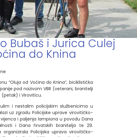
o Bubaš i Jurica Culej
oćina do Knina
ine
u “Oluja od Voćina do Knina”, biciklistička
panije pod nazivom VBR (veterani, branitelji
 (petak) i Viroviticu.
ulim i nestalim policijskim službenicima u
zi uz zgradu Policijske uprave virovitičko-
 vijenca i paljenja lampiona u povodu Dana
nosti i Dana hrvatskih branitelja te 29.
 organizirala Policijska uprava virovitičko-