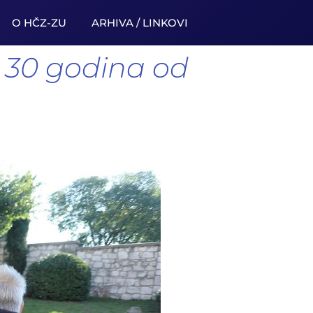
O HČZ-ZU
ARHIVA / LINKOVI
la 30 godina od