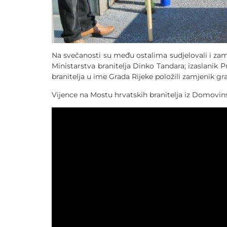
Na svečanosti su među ostalima sudjelovali i za
Ministarstva branitelja Dinko Tandara; izaslanik 
branitelja u ime Grada Rijeke položili zamjenik g
Vijence na Mostu hrvatskih branitelja iz Domovins