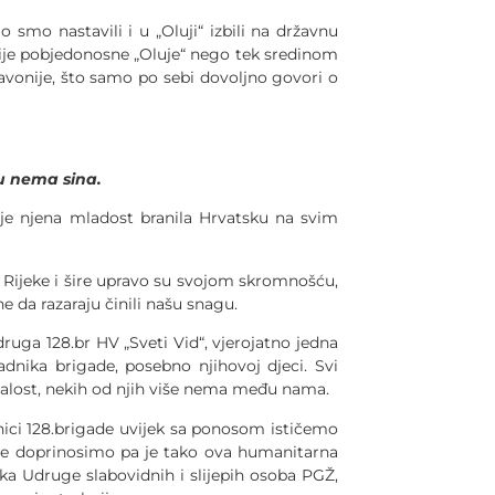
o smo nastavili i u „Oluji“ izbili na državnu
poslije pobjedonosne „Oluje“ nego tek sredinom
lavonije, što samo po sebi dovoljno govori o
mu nema sina.
er je njena mladost branila Hrvatsku na svim
čja Rijeke i šire upravo su svojom skromnošću,
 da razaraju činili našu snagu.
druga 128.br HV „Sveti Vid“, vjerojatno jedna
dnika brigade, posebno njihovoj djeci. Svi
Nažalost, nekih od njih više nema među nama.
dnici 128.brigade uvijek sa ponosom ističemo
alje doprinosimo pa je tako ova humanitarna
ika Udruge slabovidnih i slijepih osoba PGŽ,