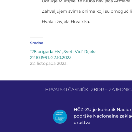
Udruge Multiple te Kluba navijača Armada i 
Zahvaljujem svima onima koji su omogućili d
Hvala i živjela Hrvatska.
Srodno
128.brigada HV „Sveti Vid” Rijeka
22.10.1991.-22.10.2023.
22. listopada 2023.
HRVATSKI ČASNIČKI ZBOR – ZAJEDNICA 
HČZ-ZU je korisnik Nacio
podrške Nacionalne zaklad
društva