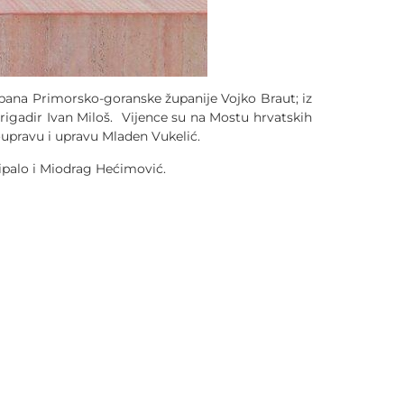
pana Primorsko-goranske županije Vojko Braut; iz
brigadir Ivan Miloš. Vijence su na Mostu hrvatskih
oupravu i upravu Mladen Vukelić.
Đipalo i Miodrag Hećimović.