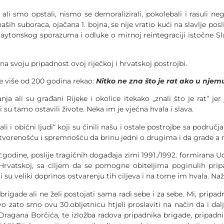
li smo opstali, nismo se demoralizirali, pokolebali i rasuli neg
 naših suboraca, ojačana 1. bojna, se nije vratio kući na slavlje 
Daytonskog sporazuma i odluke o mirnoj reintegraciji istočne S
a svoju pripadnost ovoj riječkoj i hrvatskoj postrojbi.
ije više od 200 godina rekao:
Nitko ne zna što je rat ako u nje
anja ali su građani Rijeke i okolice itekako „znali što je rat“ j
 su tamo ostavili živote. Neka im je vječna hvala i slava.
li i obični ljudi“ koji su činili našu i ostale postrojbe sa podru
vorenošću i spremnošću da brinu jedni o drugima i da grade a ne
.godine, poslije tragičnih događaja zimi 1991./1992. formirana U
 Hrvatskoj, sa ciljem da se pomogne obiteljima poginulih pripa
i su veliki doprinos ostvarenju tih ciljeva i na tome im hvala. 
rigade ali ne želi postojati sama radi sebe i za sebe. Mi, pripa
o zato smo ovu 30.obljetnicu htjeli proslaviti na način da i d
 Dragana Borčića, te izložba radova pripadnika brigade, pripadn