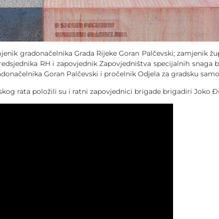
mjenik gradonačelnika Grada Rijeke Goran Palčevski; zamjenik žu
Predsjednika RH i zapovjednik Zapovjedništva specijalnih snaga 
radonačelnika Goran Palčevski i pročelnik Odjela za gradsku sam
kog rata položili su i ratni zapovjednici brigade brigadiri Joko 