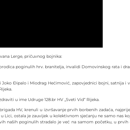
Ivana Lerge, pričuvnog bojnika:
 porodica poginulih hrv. branitelja, invalidi Domovinskog rata i d
i Joko Đipalo i Miodrag Hećimović, zapovjednici bojni, satnija i v
Rijeka.
zdraviti u ime Udruge 128.br HV „Sveti Vid“ Rijeka.
igada HV, krenuli u izvršavanje prvih borbenih zadaća, najprije 
u Lici, ostala je zauvijek u kolektivnom sjećanju ne samo nas koj
svih naših poginulih stradalo je već na samom početku, u prvi