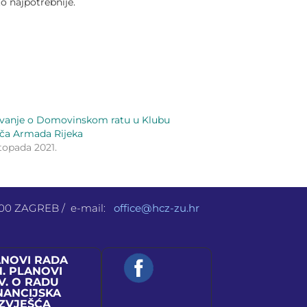
o najpotrebnije.
vanje o Domovinskom ratu u Klubu
ača Armada Rijeka
stopada 2021.
 000 ZAGREB / e-mail:
office@hcz-zu.hr
ANOVI RADA
N. PLANOVI
V. O RADU
NANCIJSKA
IZVJEŠĆA