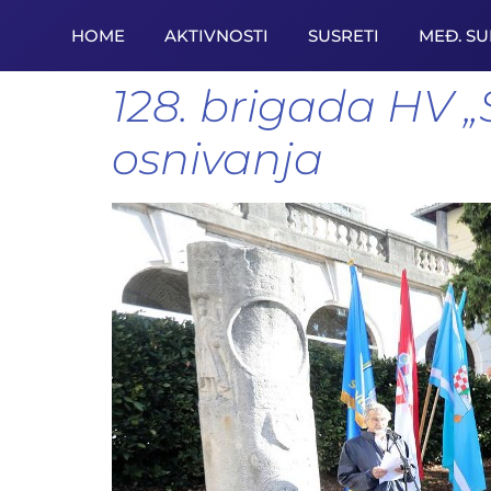
HOME
AKTIVNOSTI
SUSRETI
MEĐ. S
128. brigada HV „S
osnivanja