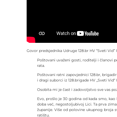
Govor predsjednika Udruge 128.br HV “Sveti Vid” 
Poštovani uvaženi gosti, roditelji i članovi
rata.
Poštovani ratni zapovjednici 128.br, brigadir
i dragi suborci iz 128.brigade HV „Sveti Vid“ 
Osobita mi je čast i zadovoljstvo sve vas po
Evo, prošlo je 30 godina od kada smo, kao br
doba već, negostoljubivoj Lici. Ta prva zima 
županije. Više od polovine ukupnog broja 
ratištu.