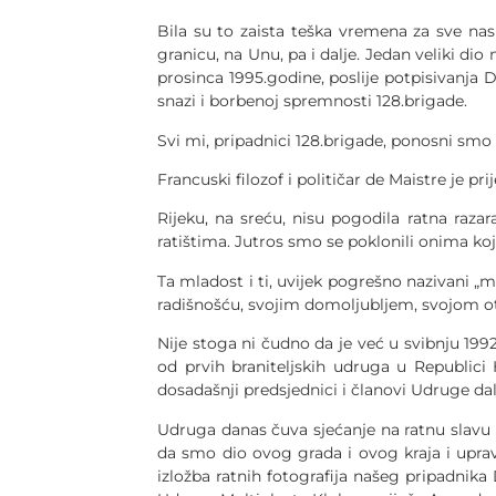
Bila su to zaista teška vremena za sve nas a
granicu, na Unu, pa i dalje. Jedan veliki dio
prosinca 1995.godine, poslije potpisivanja 
snazi i borbenoj spremnosti 128.brigade.
Svi mi, pripadnici 128.brigade, ponosni smo n
Francuski filozof i političar de Maistre je pr
Rijeku, na sreću, nisu pogodila ratna razar
ratištima. Jutros smo se poklonili onima koji
Ta mladost i ti, uvijek pogrešno nazivani „ma
radišnošću, svojim domoljubljem, svojom ot
Nije stoga ni čudno da je već u svibnju 1992
od prvih braniteljskih udruga u Republici
dosadašnji predsjednici i članovi Udruge dal
Udruga danas čuva sjećanje na ratnu slavu b
da smo dio ovog grada i ovog kraja i uprav
izložba ratnih fotografija našeg pripadnika