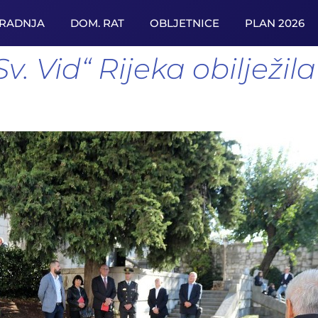
URADNJA
DOM. RAT
OBLJETNICE
PLAN 2026
v. Vid“ Rijeka obilježi