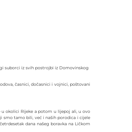
ragi suborci iz svih postrojbi iz Domovinskog
odova, časnici, dočasnici i vojnici, poštovani
u okolici Rijeke a potom u lijepoj ali, u ovo
i smo tamo bili, već i naših porodica i cijele
h četrdesetak dana našeg boravka na Ličkom