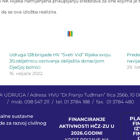
NK Rijeka namijenjena prikupljanju sredstava za one kojima je t
a se ova izložba realizira.
Udruga 128.brigade HV “Sveti Vid” Rijeka svoju
Preda
30.obljetnicu osnivanja obilježila donacijom
navij
Dječjoj bolnici
29. li
16. veljače 2022.
UDRUGA / Adresa: HVU “Dr.Franjo Tuđman” Ilica 256b, 10
/ mob. 098 547 211 / tel. 01 3784 188 / fax. 01 3784 480
nalne sustavne
PL
FINANCIRANJE
e za razvoj civilnog
FI
AKTIVNOSTI HČZ-ZU U
IZ
2026.GODINI
FI
KROZ PRIJAVE NA