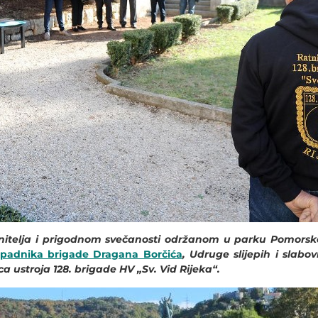
nitelja i prigodnom svečanosti održanom u parku Pomorsko
ipadnika brigade Dragana Borčića
, Udruge slijepih i slab
ca ustroja 128. brigade HV „Sv. Vid Rijeka“.